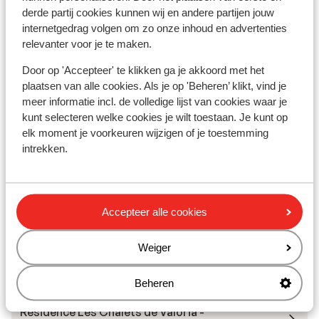
Skilessen
derde partij cookies kunnen wij en andere partijen jouw
internetgedrag volgen om zo onze inhoud en advertenties
relevanter voor je te maken.
Skimateriaal
Door op 'Accepteer' te klikken ga je akkoord met het
plaatsen van alle cookies. Als je op 'Beheren’ klikt, vind je
Andere accommodaties in Galibier
meer informatie incl. de volledige lijst van cookies waar je
Thabor
kunt selecteren welke cookies je wilt toestaan. Je kunt op
elk moment je voorkeuren wijzigen of je toestemming
intrekken.
Village Club Neaclub La Pulka
Chalet Le Panoramic
Accepteer alle cookies
Residence Les Angeliers
Weiger
Résidence Les Chalets de Valoria
Beheren
Résidence Les Chalets de Valoria -