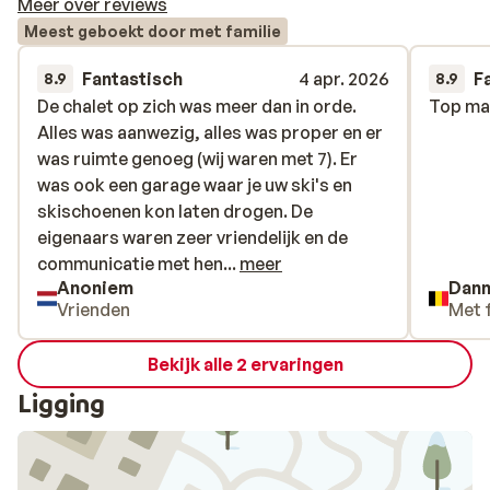
Meer over reviews
Meest geboekt door met familie
Fantastisch
4 apr. 2026
F
8.9
8.9
De chalet op zich was meer dan in orde.
De chalet op zich was meer dan in orde.
Top m
Top m
Alles was aanwezig, alles was proper en er
Alles was aanwezig, alles was proper en er
was ruimte genoeg (wij waren met 7). Er
was ruimte genoeg (wij waren met 7). Er
was ook een garage waar je uw ski's en
was ook een garage waar je uw ski's en
skischoenen kon laten drogen. De
skischoenen kon laten drogen. De
eigenaars waren zeer vriendelijk en de
eigenaars waren zeer vriendelijk en de
communicatie met hen liep ook goed. Eén
communicatie met hen...
meer
Anoniem
Dan
puntje: de dichts bij zijnde winkel ligt niet
Vrienden
Met 
op 100m zoals op de website stond maar
op een 800m. Nu voor ons was dat geen
Bekijk alle 2 ervaringen
probleem, was telkens een gezellig
ochtend wandelingetje.
Ligging