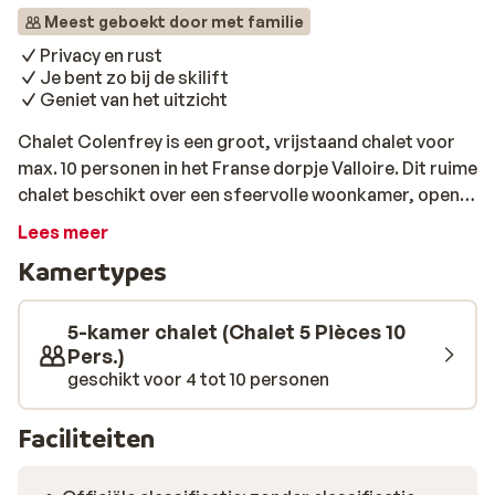
Meest geboekt door met familie
Privacy en rust
Je bent zo bij de skilift
Geniet van het uitzicht
Chalet Colenfrey is een groot, vrijstaand chalet voor
max. 10 personen in het Franse dorpje Valloire. Dit ruime
chalet beschikt over een sfeervolle woonkamer, open
keuken, 4 aparte slaapkamers en 2 badkamers.
Lees meer
Daarnaast is er een groot balkon met uitzicht op de
Kamertypes
prachtige omgeving. Het gezellige centrum van
Valloire, waar je terecht kunt voor je dagelijkse
boodschappen, vind je op 900 meter afstand. De piste
5-kamer chalet (Chalet 5 Pièces 10
en de skilift liggen op 250 meter afstand van het chalet.
Pers.)
geschikt voor 4 tot 10 personen
Faciliteiten