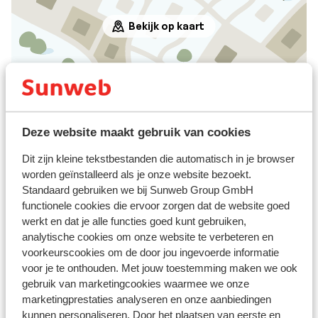
Bekijk op kaart
Afstanden
Centrum: 900 m
Deze website maakt gebruik van cookies
Bushalte: 100 m
Dit zijn kleine tekstbestanden die automatisch in je browser
Skipiste: 250 m
worden geïnstalleerd als je onze website bezoekt.
Skilift: 220 m
Standaard gebruiken we bij Sunweb Group GmbH
Skischool: 220 m
functionele cookies die ervoor zorgen dat de website goed
(Mini)supermarkt: 100 m
werkt en dat je alle functies goed kunt gebruiken,
analytische cookies om onze website te verbeteren en
Skipas, -les en verhuur
voorkeurscookies om de door jou ingevoerde informatie
voor je te onthouden. Met jouw toestemming maken we ook
Skipas
gebruik van marketingcookies waarmee we onze
marketingprestaties analyseren en onze aanbiedingen
kunnen personaliseren. Door het plaatsen van eerste en