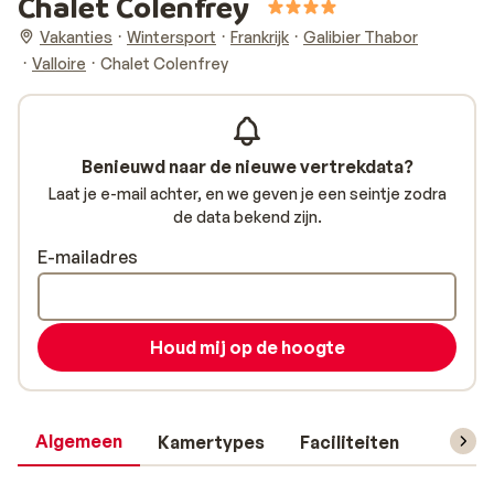
Chalet Colenfrey
Vakanties
Wintersport
Frankrijk
Galibier Thabor
Valloire
Chalet Colenfrey
Benieuwd naar de nieuwe vertrekdata?
Laat je e-mail achter, en we geven je een seintje zodra
de data bekend zijn.
E-mailadres
Houd mij op de hoogte
Algemeen
Kamertypes
Faciliteiten
Reisin