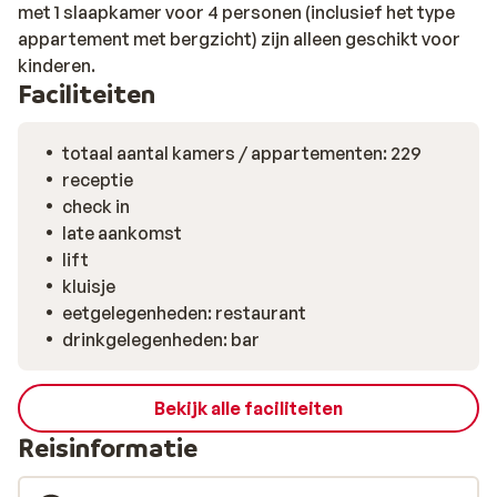
met 1 slaapkamer voor 4 personen (inclusief het type
restaurant waar je kunt genieten van een heerlijk Frans
appartement met bergzicht) zijn alleen geschikt voor
diner. Kortom, alles is hier aanwezig om er een
kinderen.
geweldige wintersport van te maken!
Faciliteiten
totaal aantal kamers / appartementen: 229
receptie
check in
late aankomst
lift
kluisje
eetgelegenheden: restaurant
drinkgelegenheden: bar
Bekijk alle faciliteiten
Reisinformatie