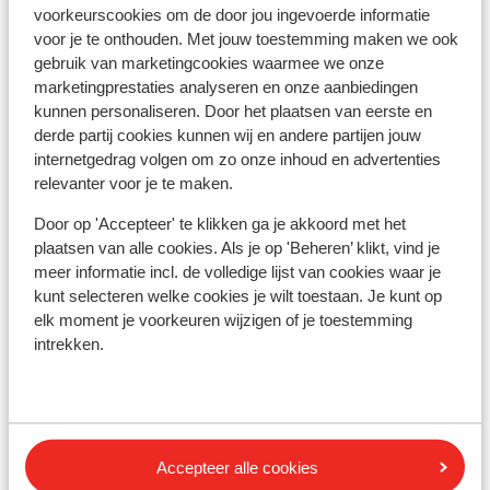
voorkeurscookies om de door jou ingevoerde informatie
Treinstation: 17 km
voor je te onthouden. Met jouw toestemming maken we ook
Skipiste: 0 m
gebruik van marketingcookies waarmee we onze
Winkels: 500 m
marketingprestaties analyseren en onze aanbiedingen
Skipas, -les en verhuur
kunnen personaliseren. Door het plaatsen van eerste en
derde partij cookies kunnen wij en andere partijen jouw
internetgedrag volgen om zo onze inhoud en advertenties
Skipas
relevanter voor je te maken.
Door op 'Accepteer' te klikken ga je akkoord met het
Skilessen
plaatsen van alle cookies. Als je op 'Beheren’ klikt, vind je
meer informatie incl. de volledige lijst van cookies waar je
kunt selecteren welke cookies je wilt toestaan. Je kunt op
Skimateriaal
elk moment je voorkeuren wijzigen of je toestemming
intrekken.
Andere accommodaties in Galibier
Thabor
Village Club Neaclub La Pulka
Accepteer alle cookies