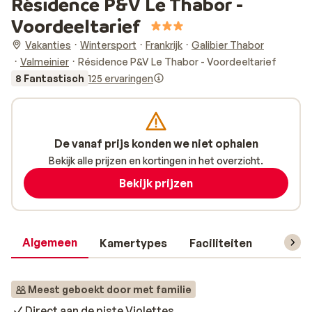
Résidence P&V Le Thabor -
Voordeeltarief
Vakanties
Wintersport
Frankrijk
Galibier Thabor
Valmeinier
Résidence P&V Le Thabor - Voordeeltarief
8 Fantastisch
125 ervaringen
De vanaf prijs konden we niet ophalen
Bekijk alle prijzen en kortingen in het overzicht.
Bekijk prijzen
Algemeen
Kamertypes
Faciliteiten
Reisin
Meest geboekt door met familie
Direct aan de piste Violettes