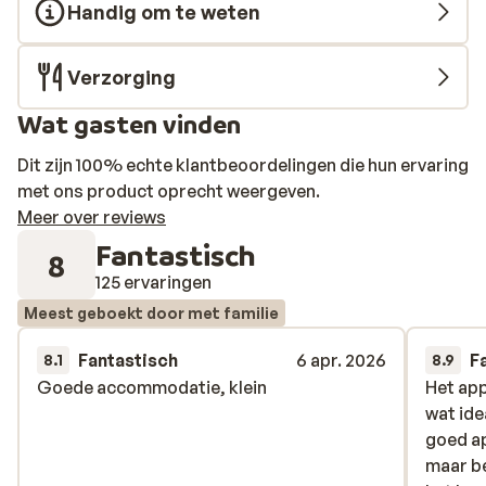
Handig om te weten
Verzorging
Wat gasten vinden
Dit zijn 100% echte klantbeoordelingen die hun ervaring
met ons product oprecht weergeven.
Meer over reviews
Fantastisch
8
125 ervaringen
Meest geboekt door met familie
Fantastisch
6 apr. 2026
F
8.1
8.9
Goede accommodatie, klein
Goede accommodatie, klein
Het app
Het app
wat idea
wat idea
goed a
goed a
maar be
maar be