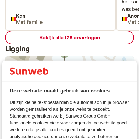
het kan
het kan
was be
was be
Ken
Ano
Met familie
Met 
Bekijk alle 125 ervaringen
Ligging
Bekijk op kaart
Deze website maakt gebruik van cookies
Dit zijn kleine tekstbestanden die automatisch in je browser
worden geïnstalleerd als je onze website bezoekt.
Standaard gebruiken we bij Sunweb Group GmbH
Afstanden
functionele cookies die ervoor zorgen dat de website goed
Centrum: 400 m
werkt en dat je alle functies goed kunt gebruiken,
Luchthaven: 180 km
analytische cookies om onze website te verbeteren en