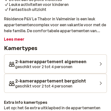
Leuke activiteiten voor kinderen
Fantastisch uitzicht
Résidence P&V Le Thabor in Valmeinier is een leuk
appartementencomplex voor een vakantie voor met de
hele familie. De comfortabele appartementen van
Résidence Le Thabor liggen verspreid over vier
Lees meer
gebouwen (Caribou, Elan, Renne en Chamois). De
Kamertypes
résidence ligt boven in het dorp 1800, direct aan de
blauwe piste Violettes. Zo kun je 's morgens dus gelijk
vanuit de résidence aan je eerste afdaling beginnen die
2-kamerappartement algemeen
je leidt naar de stoeltjesliften Jeux en Aynard, op
geschikt voor 2 tot 4 personen
slechts 100 meter. Na een dag op de piste kun je heerlijk
ontspannen in de sauna. Voor de kinderen worden er
2-kamerappartement bergzicht
ook regelmatig leuke activiteiten georganiseerd. Het
geschikt voor 2 tot 4 personen
sfeervolle centrum van Valmeinier ligt op loopafstand.
Hier vind je diverse leuke winkels, restaurants en
gezellige bars. Heb je geen zin om 's avonds de deur
Extra info kamertypes
Let op: het 5e extra uitklapbed in de appartementen
nog uit te gaan? In de résidence zelf zitten 2 leuke