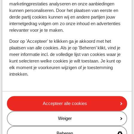
Skipas
marketingprestaties analyseren en onze aanbiedingen
kunnen personaliseren. Door het plaatsen van eerste en
derde partij cookies kunnen wij en andere partijen jouw
Skilessen
internetgedrag volgen om zo onze inhoud en advertenties
relevanter voor je te maken.
Skimateriaal
Door op 'Accepteer' te klikken ga je akkoord met het
plaatsen van alle cookies. Als je op 'Beheren’ klikt, vind je
meer informatie incl. de volledige lijst van cookies waar je
Andere accommodaties in Galibier
kunt selecteren welke cookies je wilt toestaan. Je kunt op
Thabor
elk moment je voorkeuren wijzigen of je toestemming
intrekken.
Village Club Neaclub La Pulka
Chalet Le Panoramic
Accepteer alle cookies
Residence Les Angeliers
Weiger
Résidence Les Chalets de Valoria
Beheren