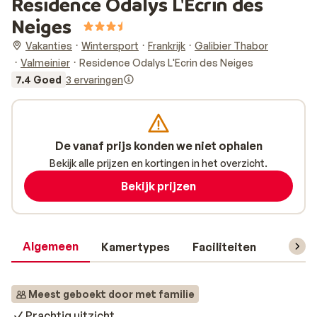
Residence Odalys L'Ecrin des
Neiges
Vakanties
Wintersport
Frankrijk
Galibier Thabor
Valmeinier
Residence Odalys L'Ecrin des Neiges
7.4 Goed
3 ervaringen
De vanaf prijs konden we niet ophalen
Bekijk alle prijzen en kortingen in het overzicht.
Bekijk prijzen
Algemeen
Kamertypes
Faciliteiten
Reisin
Meest geboekt door met familie
Prachtig uitzicht