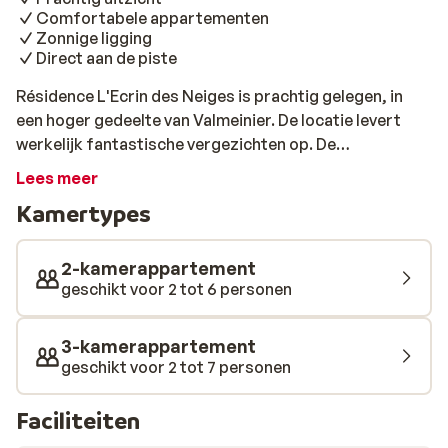
Comfortabele appartementen
Zonnige ligging
Direct aan de piste
Résidence L'Ecrin des Neiges is prachtig gelegen, in
een hoger gedeelte van Valmeinier. De locatie levert
werkelijk fantastische vergezichten op. De
comfortabele appartementen zijn knus ingericht met
Lees meer
veel gebruik van hout. De piste ligt direct voor de deur
Kamertypes
van het complex, waardoor je 's morgens zo je ski's
kunt onderbinden en het mooie skigebied kunt gaan
verkennen. De appartementen zijn comfortabel en
2-kamerappartement
knus ingericht. Het gezellige centrum van Valmeinier
geschikt voor 2 tot 6 personen
biedt genoeg mogelijkheden voor een leuke avond. De
dorpskern ligt op een sneeuwbalworp afstand van de
3-kamerappartement
résidence. Deze knusse appartementen zijn mede door
geschikt voor 2 tot 7 personen
de schitterende locatie een echte aanrader!
Faciliteiten