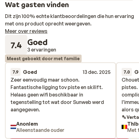
Wat gasten vinden
Dit zijn 100% echte klantbeoordelingen die hun ervaring
met ons product oprecht weergeven.
Meer over reviews
Goed
7.4
3 ervaringen
Meest geboekt door met familie
Goed
13 dec. 2025
G
7.9
7.0
Zeer eenvoudig maar schoon.
Zeer eenvoudig maar schoon.
Chouet
Chouet
Fantastische ligging tov piste en skilift.
Fantastische ligging tov piste en skilift.
pistes.
pistes.
Helaas geen wifi beschikbaar in
Helaas geen wifi beschikbaar in
compliq
compliq
tegenstelling tot wat door Sunweb werd
tegenstelling tot wat door Sunweb werd
l'immeu
l'immeu
aangegeven.
aangegeven.
alors q
alors q
Verta
Anoniem
Thib
Alleenstaande ouder
Met 