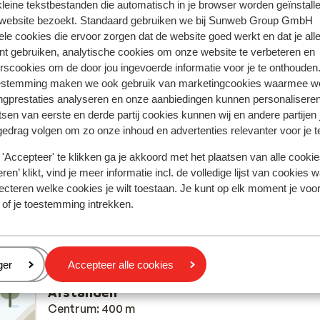
 kleine tekstbestanden die automatisch in je browser worden geïnstalle
ring met ons product oprecht weergeven.
Meer over reviews
 website bezoekt. Standaard gebruiken we bij Sunweb Group GmbH
ele cookies die ervoor zorgen dat de website goed werkt en dat je alle
nt gebruiken, analytische cookies om onze website te verbeteren en
Meest geboekt door met f
rscookies om de door jou ingevoerde informatie voor je te onthouden
estemming maken we ook gebruik van marketingcookies waarmee w
 2026
Fantastisch
4 apr.
8.9
ngprestaties analyseren en onze aanbiedingen kunnen personalisere
Het appartement lag vlak bij de skipiste, wat ideaal
Het appartement lag vlak bij de skipiste, wat ideaal
tsen van eerste en derde partij cookies kunnen wij en andere partijen
als je wil skiën. Het was een goed appartement. Bee
als je wil skiën. Het was een goed appartement. Bee
gedrag volgen om zo onze inhoud en advertenties relevanter voor je 
verouderd, maar best in orde. Als je wil muggenzif
verouderd, maar best in orde. Als je wil muggenzif
'Accepteer' te klikken ga je akkoord met het plaatsen van alle cookies
het kan altijd iets netter, maar best het was best
het kan altijd iets netter, maar best het was best
ren’ klikt, vind je meer informatie incl. de volledige lijst van cookies w
aanvaardbaar.
aanvaardbaar.
ecteren welke cookies je wilt toestaan. Je kunt op elk moment je voo
Anoniem
Met partner
 of je toestemming intrekken.
eren
ger
Accepteer alle cookies
Afstanden
Centrum: 400 m