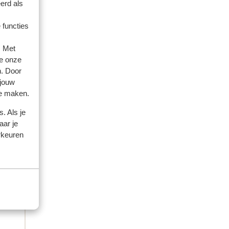
erd als
 functies
amilie
. Met
e onze
 2026
n. Door
 is
 is
 jouw
tje
tje
te maken.
ten,
ten,
. Als je
aar je
rkeuren