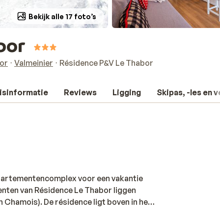
Bekijk alle 17 foto’s
bor
or
Valmeinier
Résidence P&V Le Thabor
isinformatie
Reviews
Ligging
Skipas, -les en 
appartementencomplex voor een vakantie
enten van Résidence Le Thabor liggen
 Chamois). De résidence ligt boven in het
n je 's morgens dus gelijk vanuit de