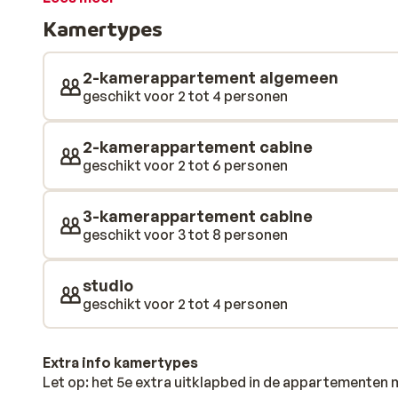
résidence aan je eerste afdaling beginnen die je leidt
Kamertypes
slechts 100 meter. Na een dag op de piste kun je heerl
kinderen worden er ook regelmatig leuke activiteiten
Valmeinier ligt op loopafstand. Hier vind je diverse le
2-kamerappartement algemeen
Heb je geen zin om 's avonds de deur nog uit te gaan? I
geschikt voor 2 tot 4 personen
restaurant waar je kunt genieten van een heerlijk Fran
er een geweldige wintersport van te maken!
2-kamerappartement cabine
geschikt voor 2 tot 6 personen
3-kamerappartement cabine
geschikt voor 3 tot 8 personen
studio
geschikt voor 2 tot 4 personen
Extra info kamertypes
Let op: het 5e extra uitklapbed in de appartementen