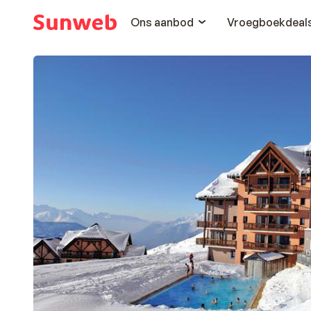
Ons aanbod
Vroegboekdeal