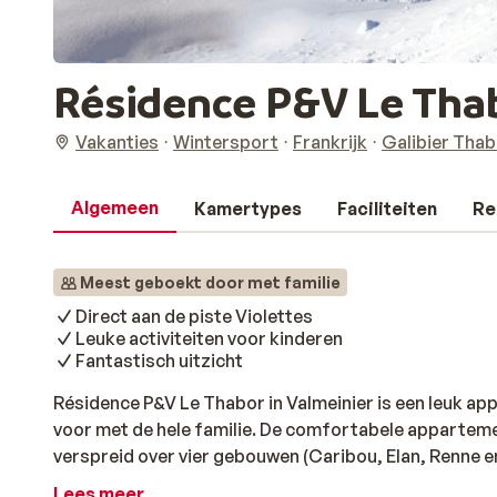
Résidence P&V Le Tha
Vakanties
Wintersport
Frankrijk
Galibier Thab
Algemeen
Kamertypes
Faciliteiten
Re
Meest geboekt door met familie
Direct aan de piste Violettes
Leuke activiteiten voor kinderen
Fantastisch uitzicht
Résidence P&V Le Thabor in Valmeinier is een leuk 
voor met de hele familie. De comfortabele appartem
verspreid over vier gebouwen (Caribou, Elan, Renne en
dorp 1800, direct aan de blauwe piste Violettes. Zo ku
Lees meer