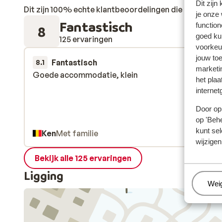
Dit zijn
Dit zijn 100% echte klantbeoordelingen die hun erva
je onze
Fantastisch
function
8
goed ku
125 ervaringen
voorkeu
jouw to
Fantastisch
6 apr.
8.1
marketi
Goede accommodatie, klein
Goede accommodatie, klein
het plaa
internet
Door op 
op 'Behe
kunt sel
Ken
Met familie
wijzigen
Bekijk alle 125 ervaringen
Ligging
Beh
Wei