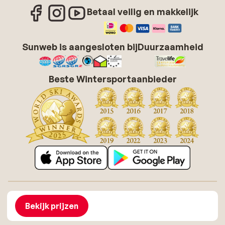
Betaal veilig en makkelijk
Sunweb is aangesloten bij
Duurzaamheid
Beste Wintersportaanbieder
Over Sunweb
Vacatures
Algemene voorwaarden zonvakanties
Cookies
Bekijk prijzen
Toegankelijkheidsverklaring
Disclaimer
Sitemap