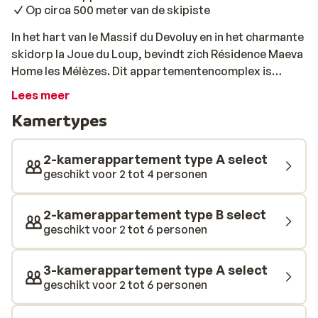
Op circa 500 meter van de skipiste
In het hart van le Massif du Devoluy en in het charmante
skidorp la Joue du Loup, bevindt zich Résidence Maeva
Home les Mélèzes. Dit appartementencomplex is
gebouwd in typische bergstijl, waardoor het perfect
Lees meer
past bij de omgeving. Je hebt de keuze uit verschillende
Kamertypes
studio's en appartementen, die allemaal modern
ingericht zijn. Zowel het centrum als de piste ligt op
circa 500 tot 600 meter van het
2-kamerappartement type A select
appartementencomplex. 's Avonds kun je zelf wat
geschikt voor 2 tot 4 personen
lekkers klaarmaken in je appartement, of aanschuiven
in een van de gezellige restaurants in het centrum.
2-kamerappartement type B select
geschikt voor 2 tot 6 personen
3-kamerappartement type A select
geschikt voor 2 tot 6 personen