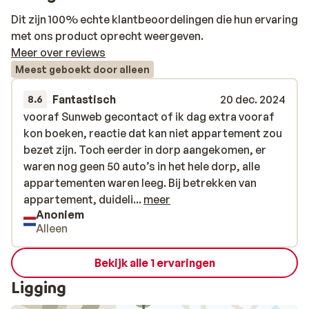
Dit zijn 100% echte klantbeoordelingen die hun ervaring
met ons product oprecht weergeven.
Meer over reviews
Meest geboekt door alleen
Fantastisch
20 dec. 2024
8.6
vooraf Sunweb gecontact of ik dag extra vooraf
vooraf Sunweb gecontact of ik dag extra vooraf
kon boeken, reactie dat kan niet appartement zou
kon boeken, reactie dat kan niet appartement zou
bezet zijn. Toch eerder in dorp aangekomen, er
bezet zijn. Toch eerder in dorp aangekomen, er
waren nog geen 50 auto’s in het hele dorp, alle
waren nog geen 50 auto’s in het hele dorp, alle
appartementen waren leeg. Bij betrekken van
appartementen waren leeg. Bij betrekken van
appartement, duidelijk zichtbaar dat er langer
appartement, duideli...
meer
Anoniem
tijden geen gebruik was gemaakt van de mop en of
Alleen
waterleiding. Voelt dus als excuus dat er wordt
gezegd dat appartement bezet was. Nee is een
Bekijk alle 1 ervaringen
antwoord als verlenging met dag tegen de
bedrijfsproncipes in is, maar geef dat dan gewoon
Ligging
aan, of anders bespreek wat wel mogelijk is.