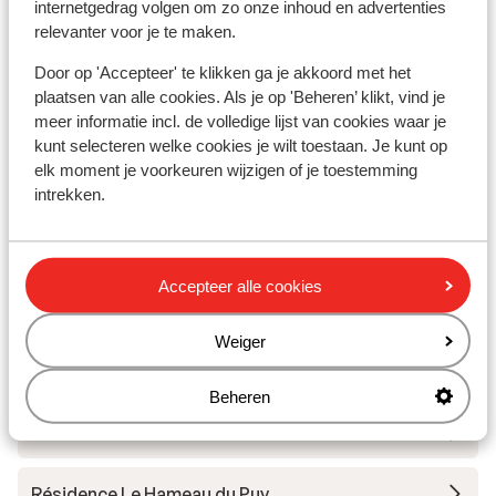
internetgedrag volgen om zo onze inhoud en advertenties
Skimateriaal
relevanter voor je te maken.
Door op 'Accepteer' te klikken ga je akkoord met het
Andere accommodaties in Le Massif
plaatsen van alle cookies. Als je op 'Beheren’ klikt, vind je
meer informatie incl. de volledige lijst van cookies waar je
du Dévoluy
kunt selecteren welke cookies je wilt toestaan. Je kunt op
elk moment je voorkeuren wijzigen of je toestemming
Les Chalets de l'Ecrin
intrekken.
Hotel L'Ecrin des Neiges
Accepteer alle cookies
Chalets de SuperD
Weiger
Résidence Club Margot
Beheren
Chalets Les Flocons du Soleil
Résidence Le Hameau du Puy