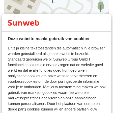
Tijdelijk ander appartement bijvoorbeeld? Prima
locatie en faciliteiten. Brief voor af klopt adres
locatie inchecken niet. Telefoonnummer inchecken
accommodatie werkt niet. Op incheck tijden
Bekijk op kaart
niemand aanwezig. Via reisleider gehoord dat
volgende dag om 1600 deze wel open zou zijn.
Niemand aanwezig brief met bijzonderheden
Deze website maakt gebruik van cookies
achtergelaten met email adres, zodat zij mij
Dit zijn kleine tekstbestanden die automatisch in je browser
konden contacten om toeristen belasting etc te
Afstanden
worden geïnstalleerd als je onze website bezoekt.
betalen. Niks vernomen, bij uitschenken niemand
Centrum: 600 m
Standaard gebruiken we bij Sunweb Group GmbH
aanwezig.
Skipiste: 500 m
functionele cookies die ervoor zorgen dat de website goed
werkt en dat je alle functies goed kunt gebruiken,
Skipas, -les en verhuur
analytische cookies om onze website te verbeteren en
voorkeurscookies om de door jou ingevoerde informatie
voor je te onthouden. Met jouw toestemming maken we ook
Skipas
gebruik van marketingcookies waarmee we onze
marketingprestaties analyseren en onze aanbiedingen
Skilessen
kunnen personaliseren. Door het plaatsen van eerste en
derde partij cookies kunnen wij en andere partijen jouw