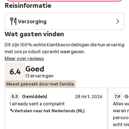
Reisinformatie
Verzorging
Wat gasten vinden
Dit zijn 100% echte klantbeoordelingen die hun ervaring
met ons product oprecht weergeven.
Meer over reviews
Goed
6.4
13 ervaringen
Meest geboekt door met familie
Gemiddeld
28 mrt. 2026
G
5.3
7.9
I already sent a complaint
I already sent a complaint
Alles 
Alles 
waren m
waren m
Vertalen naar het Nederlands (NL)
persoo
persoo
echt ni
echt ni