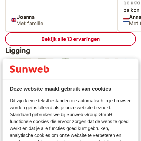
gelukk
gelukk
balkon 
balkon 
Joanna
Ann
Met familie
Met 
Bekijk alle 13 ervaringen
Ligging
Bekijk op kaart
Deze website maakt gebruik van cookies
Dit zijn kleine tekstbestanden die automatisch in je browser
worden geïnstalleerd als je onze website bezoekt.
Standaard gebruiken we bij Sunweb Group GmbH
functionele cookies die ervoor zorgen dat de website goed
Afstanden
werkt en dat je alle functies goed kunt gebruiken,
Centrum: 200 m
analytische cookies om onze website te verbeteren en
Luchthaven grenoble: 100 km