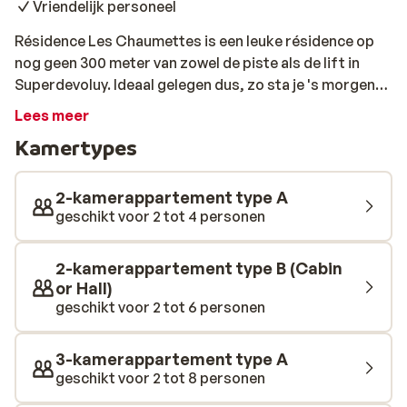
Vriendelijk personeel
Résidence Les Chaumettes is een leuke résidence op
nog geen 300 meter van zowel de piste als de lift in
Superdevoluy. Ideaal gelegen dus, zo sta je 's morgens
zo bovenaan je eerste afdaling. De sfeervolle
Lees meer
appartementen zijn van alle gemakken voorzien om je
Kamertypes
verblijf zo comfortabel mogelijk te maken. De
résidence ligt op loopafstand van het centrum. Hier
vind je vele restaurants en bars waar je na een dag op
2-kamerappartement type A
de pistes kunt bijkomen onder het genot van een hapje
geschikt voor 2 tot 4 personen
en drankje. Geniet van een onbezorgde
wintersportvakantie in Résidence Les Chaumettes!
2-kamerappartement type B (Cabin
or Hall)
geschikt voor 2 tot 6 personen
3-kamerappartement type A
geschikt voor 2 tot 8 personen