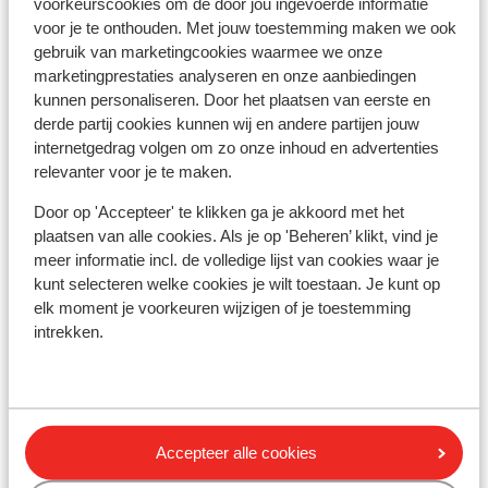
voorkeurscookies om de door jou ingevoerde informatie
Skipiste: 300 m
voor je te onthouden. Met jouw toestemming maken we ook
Skilift: 300 m
gebruik van marketingcookies waarmee we onze
Skischool: 200 m
marketingprestaties analyseren en onze aanbiedingen
Winkels: 150 m
kunnen personaliseren. Door het plaatsen van eerste en
derde partij cookies kunnen wij en andere partijen jouw
Skipas, -les en verhuur
internetgedrag volgen om zo onze inhoud en advertenties
relevanter voor je te maken.
Skipas
Door op 'Accepteer' te klikken ga je akkoord met het
plaatsen van alle cookies. Als je op 'Beheren’ klikt, vind je
meer informatie incl. de volledige lijst van cookies waar je
Skilessen
kunt selecteren welke cookies je wilt toestaan. Je kunt op
elk moment je voorkeuren wijzigen of je toestemming
intrekken.
Skimateriaal
Andere accommodaties in Le Massif
du Dévoluy
Accepteer alle cookies