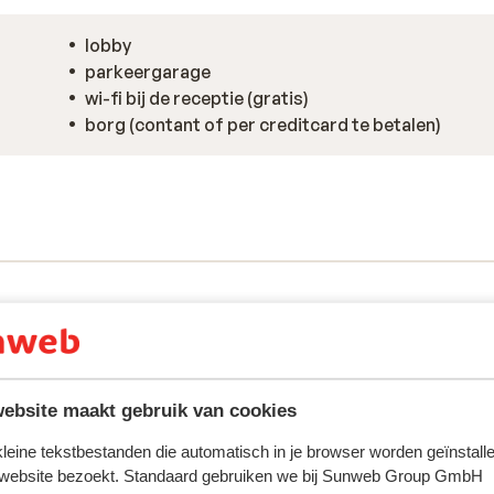
lobby
parkeergarage
wi-fi bij de receptie (gratis)
borg (contant of per creditcard te betalen)
ebsite maakt gebruik van cookies
 kleine tekstbestanden die automatisch in je browser worden geïnstalle
ring met ons product oprecht weergeven.
Meer over reviews
 website bezoekt. Standaard gebruiken we bij Sunweb Group GmbH