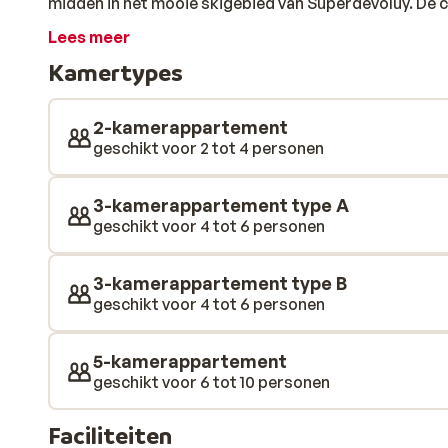
midden in het mooie skigebied van Superdévoluy. De ch
piste en bieden een mooi uitzicht over de besneeuwd
Lees meer
comfortabel ingericht. Na een dag in de frisse buitenl
Kamertypes
een baantje te trekken in het verwarmde binnenzwem
nieuwe dag.
2-kamerappartement
geschikt voor 2 tot 4 personen
3-kamerappartement type A
geschikt voor 4 tot 6 personen
3-kamerappartement type B
geschikt voor 4 tot 6 personen
5-kamerappartement
geschikt voor 6 tot 10 personen
Faciliteiten