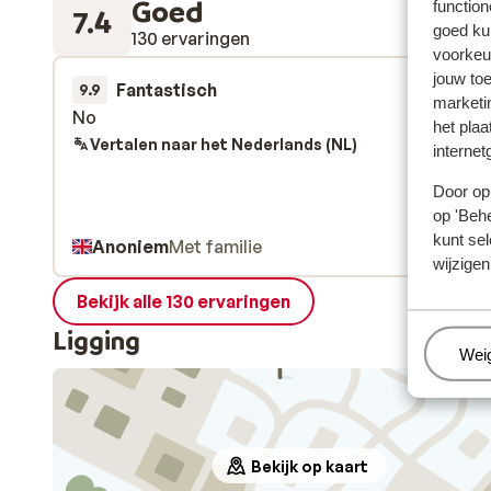
Goed
function
7.4
goed ku
130 ervaringen
voorkeu
jouw to
Fantastisch
4 apr.
9.9
marketi
No
No
het plaa
Vertalen naar het Nederlands (NL)
internet
Door op 
op 'Behe
kunt sel
Anoniem
Met familie
wijzigen
Bekijk alle 130 ervaringen
Ligging
Beh
Wei
Bekijk op kaart