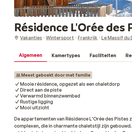
Résidence L'Orée des 
Vakanties
Wintersport
Frankrijk
Le Massif du 
Algemeen
Kamertypes
Faciliteiten
Re
Meest geboekt door met familie
Mooie résidence, opgezet als een chaletdorp
Direct aan de piste
Verwarmd binnenzwembad
Rustige ligging
Mooi uitzicht
De appartementen van Résidence L'Orée des Pistes zij
complexen, die in charmante chaletstijl zijn gebouwd