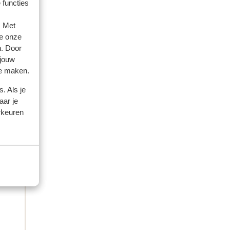
 functies
amilie
. Met
e onze
 2026
n. Door
 jouw
te maken.
le
le
. Als je
aar je
rkeuren