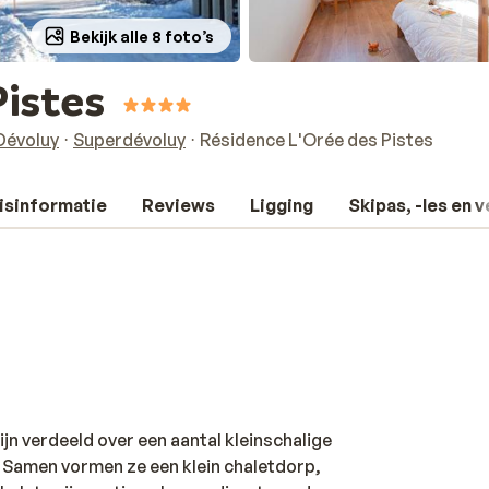
Bekijk alle 8 foto’s
Pistes
Dévoluy
Superdévoluy
Résidence L'Orée des Pistes
isinformatie
Reviews
Ligging
Skipas, -les en 
n verdeeld over een aantal kleinschalige
. Samen vormen ze een klein chaletdorp,