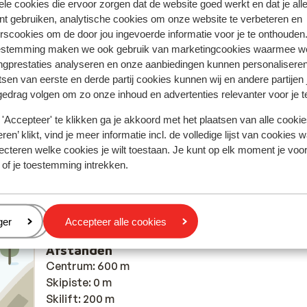
ele cookies die ervoor zorgen dat de website goed werkt en dat je alle
nt gebruiken, analytische cookies om onze website te verbeteren en
Meest geboekt door met f
rscookies om de door jou ingevoerde informatie voor je te onthouden
estemming maken we ook gebruik van marketingcookies waarmee w
 2026
Goed
4 apr.
7.3
ngprestaties analyseren en onze aanbiedingen kunnen personalisere
Les voisins du dessus qui jouent au football en
Les voisins du dessus qui jouent au football en
tsen van eerste en derde partij cookies kunnen wij en andere partijen
chaussures de ski sans intervention du personnel
chaussures de ski sans intervention du personnel
gedrag volgen om zo onze inhoud en advertenties relevanter voor je 
malgré plusiuet=rs signalements, ça gâche un peu 
malgré plusiuet=rs signalements, ça gâche un peu 
'Accepteer' te klikken ga je akkoord met het plaatsen van alle cookies
plaisir.
plaisir.
ren’ klikt, vind je meer informatie incl. de volledige lijst van cookies w
Vertalen naar het Nederlands (NL)
ecteren welke cookies je wilt toestaan. Je kunt op elk moment je voo
JFM
Met familie
 of je toestemming intrekken.
eren
ger
Accepteer alle cookies
Afstanden
Centrum: 600 m
Skipiste: 0 m
Skilift: 200 m