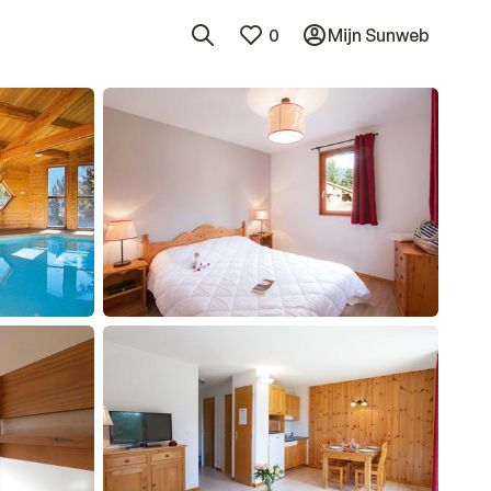
0
Mijn Sunweb