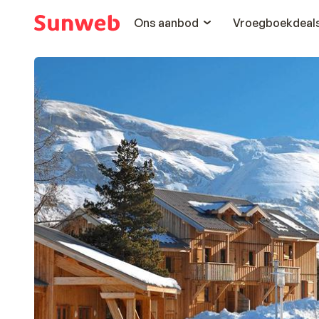
Ons aanbod
Vroegboekdeal