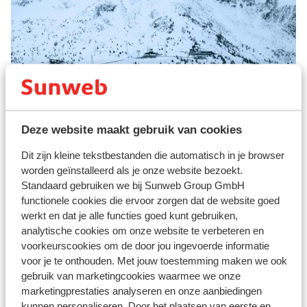
Arabba Marmolada
Deze website maakt gebruik van cookies
Dit zijn kleine tekstbestanden die automatisch in je browser
worden geïnstalleerd als je onze website bezoekt.
Standaard gebruiken we bij Sunweb Group GmbH
functionele cookies die ervoor zorgen dat de website goed
werkt en dat je alle functies goed kunt gebruiken,
analytische cookies om onze website te verbeteren en
voorkeurscookies om de door jou ingevoerde informatie
voor je te onthouden. Met jouw toestemming maken we ook
gebruik van marketingcookies waarmee we onze
marketingprestaties analyseren en onze aanbiedingen
Adamello Ski
kunnen personaliseren. Door het plaatsen van eerste en