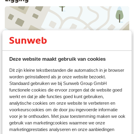
Bekijk op kaart
Deze website maakt gebruik van cookies
Afstanden
Dit zijn kleine tekstbestanden die automatisch in je browser
Centrum: 1 km
worden geïnstalleerd als je onze website bezoekt.
Direct aan de skipiste
Standaard gebruiken we bij Sunweb Group GmbH
Skibushalte: 200 m
functionele cookies die ervoor zorgen dat de website goed
werkt en dat je alle functies goed kunt gebruiken,
Afstand tot skilift
analytische cookies om onze website te verbeteren en
Winkels: 1 km
voorkeurscookies om de door jou ingevoerde informatie
Rustig gelegen
voor je te onthouden. Met jouw toestemming maken we ook
Aan een licht hellende weg
gebruik van marketingcookies waarmee we onze
marketingprestaties analyseren en onze aanbiedingen
Skipas, -les en verhuur