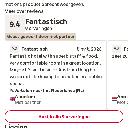
met ons product oprecht weergeven.
Meer over reviews
Fantastisch
9.4
9 ervaringen
Meest geboekt door met partner
Fantastisch
8 mrt. 2026
F
9.3
9.6
Fantastic hotel with superb staff & food,
Fantastic hotel with superb staff & food,
zeer zu
zeer zu
very comfortable room in a great location.
very comfortable room in a great location.
Maybe it's an Italian or Austrian thing but
Maybe it's an Italian or Austrian thing but
we do not like having to be naked in a public
we do not like having to be naked in a public
sauna!
sauna!
Vertalen naar het Nederlands (NL)
Anoniem
Ano
Met partner
Met 
Bekijk alle 9 ervaringen
Ligging