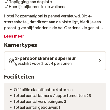
Topligging aan de piste
Heerlijk bijkomen in de wellness
Hotel Pozzamanigoni is geheel vernieuwd. Dit 4-
sterrenhotel, dat direct aan de piste ligt, biedt je een
prachtig verblijf middenin de Val Gardena. Je geniet
van zeer comfortabele kamers, een gloednieuwe
Lees meer
wellness en heerlijke gerechten met lokale
Kamertypes
specialiteiten. Na een sportieve dag trek je wat
baantjes in het verwarmde buitenzwembad met
bubbelbadligstoelen, terwijl je geniet van het mooie
2-persoonskamer superieur
uitzicht. Ook de spa is volledig gerenoveerd. Hier vind je
geschikt voor 2 tot 4 personen
een (bio) sauna, een Turks stoombad en een relax
ruimte. En, vergeet jezelf niet te trakteren op een
Faciliteiten
heerlijke massage of een andere beautybehandeling.
Officiële classificatie: 4 sterren
totaal aantal kamers / appartementen: 25
totaal aantal verdiepingen: 3
totaal aantal gebouwen: 1