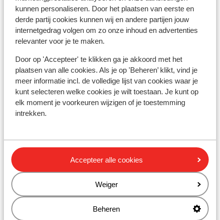
Skipas, -les en verhuur
kunnen personaliseren. Door het plaatsen van eerste en
derde partij cookies kunnen wij en andere partijen jouw
internetgedrag volgen om zo onze inhoud en advertenties
Skipas
relevanter voor je te maken.
Door op 'Accepteer' te klikken ga je akkoord met het
Skilessen
plaatsen van alle cookies. Als je op 'Beheren’ klikt, vind je
meer informatie incl. de volledige lijst van cookies waar je
kunt selecteren welke cookies je wilt toestaan. Je kunt op
Skimateriaal
elk moment je voorkeuren wijzigen of je toestemming
intrekken.
Andere accommodaties in Val
Gardena
Accepteer alle cookies
Hotel Scherlin
Weiger
Hotel Ingram
Beheren