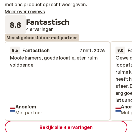
met ons product oprecht weergeven.
Meer over reviews
Fantastisch
8.8
4 ervaringen
Meest geboekt door met partner
Fantastisch
7 mrt. 2026
F
8.6
9.0
Mooie kamers, goede locatie, eten ruim
Mooie kamers, goede locatie, eten ruim
Geweldi
Geweldi
voldoende
voldoende
loopafs
loopafs
ruime k
ruime k
heeft h
heeft h
sfeer. 
sfeer. 
erg goe
erg goe
iets an
iets and
Anoniem
Ano
Persone
Met partner
Met 
hebben
Bekijk alle 4 ervaringen