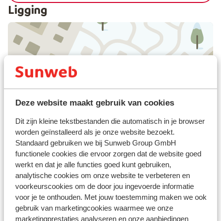
Ligging
Bekijk op kaart
Deze website maakt gebruik van cookies
Dit zijn kleine tekstbestanden die automatisch in je browser
Afstanden
worden geïnstalleerd als je onze website bezoekt.
Centrum: 500 m
Standaard gebruiken we bij Sunweb Group GmbH
Luchthaven: 190 km
functionele cookies die ervoor zorgen dat de website goed
Pinautomaat: 600 m
werkt en dat je alle functies goed kunt gebruiken,
Direct aan de skipiste
analytische cookies om onze website te verbeteren en
Skilift: 20 m
voorkeurscookies om de door jou ingevoerde informatie
Winkels: 300 m
voor je te onthouden. Met jouw toestemming maken we ook
Restaurant: 300 m
gebruik van marketingcookies waarmee we onze
marketingprestaties analyseren en onze aanbiedingen