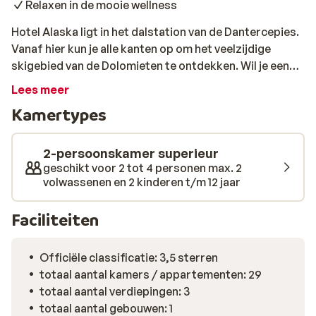
Relaxen in de mooie wellness
Hotel Alaska ligt in het dalstation van de Dantercepies.
Vanaf hier kun je alle kanten op om het veelzijdige
skigebied van de Dolomieten te ontdekken. Wil je eens
iets anders dan skiën of snowboarden? Ook de entree
Lees meer
voor de ijsbaan met schaatshuur is inbegrepen bij een
Kamertypes
verblijf in Hotel Alaska. Door het vriendelijke personeel
en de goede verzorging voel je je hier helemaal thuis.
Daarbij verblijf je in een mooie hotelkamer met een
2-persoonskamer superieur
balkon en fijne faciliteiten. Voor een welverdiende
geschikt voor 2 tot 4 personen max. 2
volwassenen en 2 kinderen t/m 12 jaar
wintersportvakantie zit je in Hotel Alaska goed!
Faciliteiten
Officiële classificatie: 3,5 sterren
totaal aantal kamers / appartementen: 29
totaal aantal verdiepingen: 3
totaal aantal gebouwen: 1