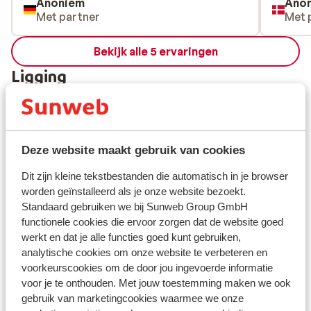
Anoniem
Ano
Met partner
Met 
Bekijk alle 5 ervaringen
Ligging
Deze website maakt gebruik van cookies
Bekijk op kaart
Dit zijn kleine tekstbestanden die automatisch in je browser
worden geïnstalleerd als je onze website bezoekt.
Standaard gebruiken we bij Sunweb Group GmbH
functionele cookies die ervoor zorgen dat de website goed
Afstanden
werkt en dat je alle functies goed kunt gebruiken,
analytische cookies om onze website te verbeteren en
Afstand tot centrum: circa 1,5 kilometer
voorkeurscookies om de door jou ingevoerde informatie
Skibushalte: 20 m
voor je te onthouden. Met jouw toestemming maken we ook
Afstand tot skilift circa 1,5 kilometer
gebruik van marketingcookies waarmee we onze
Rustig gelegen