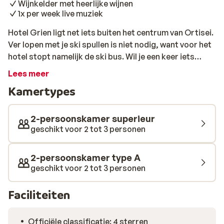
Wijnkelder met heerlijke wijnen
1x per week live muziek
Hotel Grien ligt net iets buiten het centrum van Ortisei.
Ver lopen met je ski spullen is niet nodig, want voor het
hotel stopt namelijk de ski bus. Wil je een keer iets
anders dan skiën? Het hotel organiseert samen met
Lees meer
toeristische organisaties (tegen betaling)
Kamertypes
verschillende activiteiten zoals
sneeuwschoenwandelen, met de sneeuwsafaribus op
stap, speciale activiteiten voor kinderen of
2-persoonskamer superieur
nachtwandelingen. Na een top dag op de piste kun je
geschikt voor 2 tot 3 personen
heerlijk nog wat baantjes trekken in het verwarmde
binnenzwembad, tot rust komen in verschillende type
2-persoonskamer type A
sauna's of opwarmen in de jacuzzi. Het hotel heeft een
geschikt voor 2 tot 3 personen
wijnkelder met ontelbaar veel wijnen. Sluit de dag af
met een heerlijke maaltijd en een goed glas wijn.
Faciliteiten
Officiële classificatie: 4 sterren