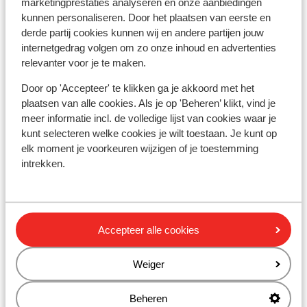
marketingprestaties analyseren en onze aanbiedingen
kunnen personaliseren. Door het plaatsen van eerste en
Skipas, -les en verhuur
derde partij cookies kunnen wij en andere partijen jouw
internetgedrag volgen om zo onze inhoud en advertenties
Skipas
relevanter voor je te maken.
Door op 'Accepteer' te klikken ga je akkoord met het
Skilessen
plaatsen van alle cookies. Als je op 'Beheren’ klikt, vind je
meer informatie incl. de volledige lijst van cookies waar je
kunt selecteren welke cookies je wilt toestaan. Je kunt op
Skimateriaal
elk moment je voorkeuren wijzigen of je toestemming
intrekken.
Andere accommodaties in Val
Gardena
Accepteer alle cookies
Hotel Scherlin
Weiger
Hotel Ingram
Beheren