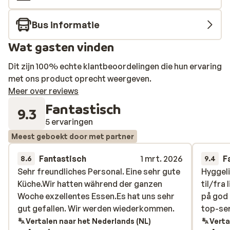
Bus informatie
Wat gasten vinden
Dit zijn 100% echte klantbeoordelingen die hun ervaring
met ons product oprecht weergeven.
Meer over reviews
Fantastisch
9.3
5 ervaringen
Meest geboekt door met partner
Fantastisch
1 mrt. 2026
F
8.6
9.4
Sehr freundliches Personal. Eine sehr gute
Sehr freundliches Personal. Eine sehr gute
Hyggeli
Hyggeli
Küche.Wir hatten während der ganzen
Küche.Wir hatten während der ganzen
til/fra
til/fra
Woche exzellentes Essen.Es hat uns sehr
Woche exzellentes Essen.Es hat uns sehr
på god 
på god 
gut gefallen. Wir werden wiederkommen.
gut gefallen. Wir werden wiederkommen.
top-ser
top-ser
Vertalen naar het Nederlands (NL)
Verta