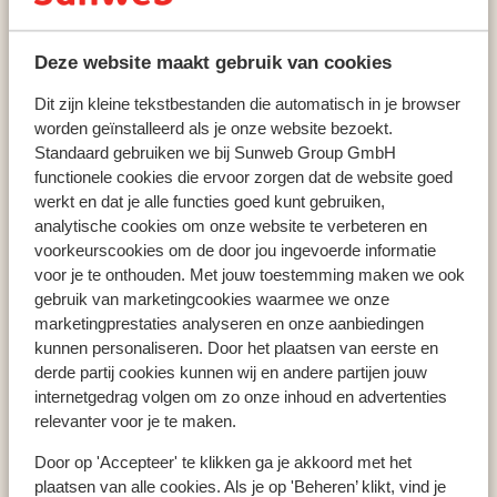
Santa Cristina (Sankt Christina)
Vitalhotel Dosses
Deze website maakt gebruik van cookies
Dit zijn kleine tekstbestanden die automatisch in je browser
worden geïnstalleerd als je onze website bezoekt.
Populaire wintersportlanden
Standaard gebruiken we bij Sunweb Group GmbH
Oostenrijk
functionele cookies die ervoor zorgen dat de website goed
Frankrijk
werkt en dat je alle functies goed kunt gebruiken,
Italië
analytische cookies om onze website te verbeteren en
voorkeurscookies om de door jou ingevoerde informatie
voor je te onthouden. Met jouw toestemming maken we ook
gebruik van marketingcookies waarmee we onze
Populaire wintersportbestemmingen
marketingprestaties analyseren en onze aanbiedingen
Gerlos
kunnen personaliseren. Door het plaatsen van eerste en
Mayrhofen
derde partij cookies kunnen wij en andere partijen jouw
Saalbach
internetgedrag volgen om zo onze inhoud en advertenties
relevanter voor je te maken.
Door op 'Accepteer' te klikken ga je akkoord met het
Populaire skigebieden
plaatsen van alle cookies. Als je op 'Beheren’ klikt, vind je