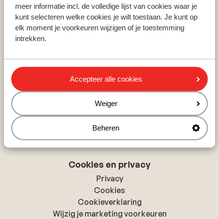
Zillertal
meer informatie incl. de volledige lijst van cookies waar je
Skicircus Saalbach-Hinterglemm
kunt selecteren welke cookies je wilt toestaan. Je kunt op
Ski Amadé
elk moment je voorkeuren wijzigen of je toestemming
intrekken.
Over Sunweb
Over Sunweb
Accepteer alle cookies
Verantwoord op vakantie
Vacatures
Weiger
Pers & media
Toegankelijkheidsverklaring
Beheren
Cookies en privacy
Privacy
Cookies
Cookieverklaring
Wijzig je marketing voorkeuren