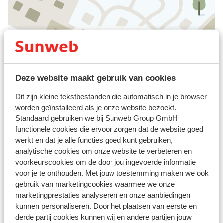
Bekijk op kaart
Deze website maakt gebruik van cookies
Afstanden
Dit zijn kleine tekstbestanden die automatisch in je browser
Centrum: 300 m
worden geïnstalleerd als je onze website bezoekt.
Luchthaven: 140 km
Standaard gebruiken we bij Sunweb Group GmbH
Pinautomaat: 400 m
functionele cookies die ervoor zorgen dat de website goed
Skipiste: 800 m
werkt en dat je alle functies goed kunt gebruiken,
analytische cookies om onze website te verbeteren en
Skibushalte: 150 m
voorkeurscookies om de door jou ingevoerde informatie
Skipas, -les en verhuur
voor je te onthouden. Met jouw toestemming maken we ook
gebruik van marketingcookies waarmee we onze
marketingprestaties analyseren en onze aanbiedingen
Skipas
kunnen personaliseren. Door het plaatsen van eerste en
derde partij cookies kunnen wij en andere partijen jouw