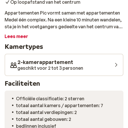
Op loopafstand van het centrum
Appartementen Pic vormt samen met appartementen
Medel één complex. Na een kleine 10 minuten wandelen,
sta je in het voetgangers gedeelte van het centrum van
het gezellige Ortisei, waar je leuke winkels, restaurants
Lees meer
en pubs vindt. De skibushalte ligt op 150 meter en na
Kamertypes
een kleine 5 minuten in de bus sta je aan de voet van de
skiliften. Deze bieden je toegang tot de beroemde Sella
Ronda via Santa Cristina en Selva. Of kies je voor het
2-kamerappartement
kleinere Seiser Alm? Het 2-kamerappartement is vrij
geschikt voor 2 tot 3 personen
recent gebouwd en beschikt over een grote, goed
uitgeruste keuken en een ruime slaapkamer. Hier is het
Faciliteiten
lekker ontspannen na een actieve dag je kunsten
vertonen op de pistes.
Officiële classificatie: 2 sterren
totaal aantal kamers / appartementen: 7
totaal aantal verdiepingen: 2
totaal aantal gebouwen: 2
bedlinnen inclusief