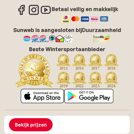
Betaal veilig en makkelijk
Sunweb is aangesloten bij
Duurzaamheid
Beste Wintersportaanbieder
Over Sunweb
Vacatures
Algemene voorwaarden zonvakanties
Cookies
Bekijk prijzen
Toegankelijkheidsverklaring
Disclaimer
Sitemap