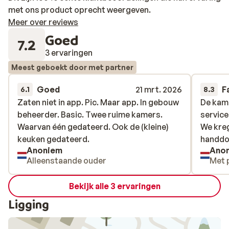
met ons product oprecht weergeven.
Meer over reviews
Goed
7.2
3 ervaringen
Meest geboekt door met partner
Goed
21 mrt. 2026
F
6.1
8.3
Zaten niet in app. Pic. Maar app. In gebouw
Zaten niet in app. Pic. Maar app. In gebouw
De kam
De kam
beheerder. Basic. Twee ruime kamers.
beheerder. Basic. Twee ruime kamers.
service
service
Waarvan één gedateerd. Ook de (kleine)
Waarvan één gedateerd. Ook de (kleine)
We kreg
We kreg
keuken gedateerd.
keuken gedateerd.
handdoe
handdoe
Anoniem
Ano
Alleenstaande ouder
Met 
Bekijk alle 3 ervaringen
Ligging