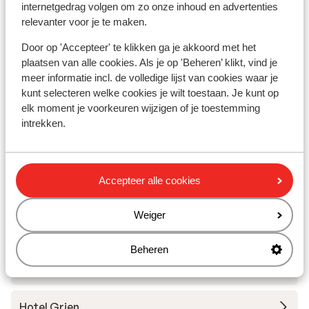
internetgedrag volgen om zo onze inhoud en advertenties
Skilessen
relevanter voor je te maken.
Door op 'Accepteer' te klikken ga je akkoord met het
Skimateriaal
plaatsen van alle cookies. Als je op 'Beheren’ klikt, vind je
meer informatie incl. de volledige lijst van cookies waar je
kunt selecteren welke cookies je wilt toestaan. Je kunt op
Andere accommodaties in Val
elk moment je voorkeuren wijzigen of je toestemming
Gardena
intrekken.
Hotel Scherlin
Accepteer alle cookies
Hotel Ingram
Weiger
Hotel Pozzamanigoni
Beheren
Hotel Digon
Hotel Grien