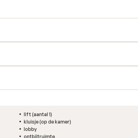
 kamers zijn netjes en ruim ingericht
kunt. Hotel Sonnalp is een echte aanrader
lift (aantal 1)
kluisje (op de kamer)
lobby
ontbijtruimte