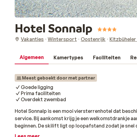
Hotel Sonnalp
Vakanties
Wintersport
Oostenrijk
Kitzbüheler
Algemeen
Kamertypes
Faciliteiten
Re
Meest geboekt door met partner
Goede ligging
Prima faciliteiten
Overdekt zwembad
Hotel Sonnalp is een mooi viersterrenhotel dat beschi
service. Bij aankomst krijg je een welkomstdrankje 
beginnen. De skilift ligt op loopafstand zodat je snel
hier heerlijk ontspannen in de mooie wellnessruimte 
Lees meer