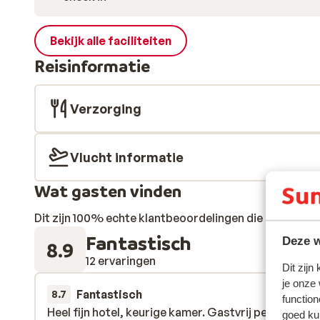
Bekijk alle faciliteiten
Reisinformatie
Verzorging
Vlucht informatie
Wat gasten vinden
Dit zijn 100% echte klantbeoordelingen die hun erva
Fantastisch
Deze w
8.9
12 ervaringen
Dit zijn
je onze
Fantastisch
21 mrt.
8.7
function
Heel fijn hotel, keurige kamer. Gastvrij personeel e
Heel fijn hotel, keurige kamer. Gastvrij personeel e
goed ku