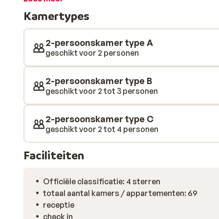
stoombad en het overdekte zwembad van het hotel. De
Kamertypes
zodat je na een goede nachtrust weer fit de piste op 
voor iedere wintersportliefhebber!
2-persoonskamer type A
geschikt voor 2 personen
2-persoonskamer type B
geschikt voor 2 tot 3 personen
2-persoonskamer type C
geschikt voor 2 tot 4 personen
Faciliteiten
Officiële classificatie: 4 sterren
totaal aantal kamers / appartementen: 69
receptie
check in