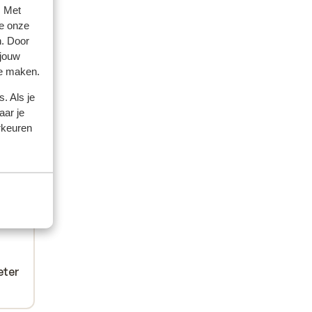
meer
meer
. Met
e onze
n. Door
eel
eel
 jouw
te maken.
. Als je
aar je
rkeuren
eter