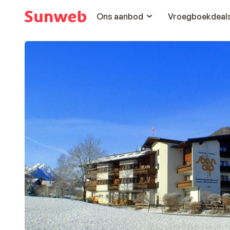
Ons aanbod
Vroegboekdeal