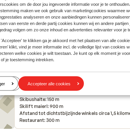
bad
bad
volledig vernieuwd. Het eten inbuet restaurant is 
volledig vernieuwd. Het eten inbuet restaurant is 
rscookies om de door jou ingevoerde informatie voor je te onthouden
basis. Niet slecht maar ook niet echt typisch
basis. Niet slecht maar ook niet echt typisch
estemming maken we ook gebruik van marketingcookies waarmee w
ngprestaties analyseren en onze aanbiedingen kunnen personalisere
Oostenrijks meer Slavisch. De barman had er niet v
Oostenrijks meer Slavisch. De barman had er niet v
tsen van eerste en derde partij cookies kunnen wij en andere partijen
zin in. Gelukkig is het zijn laatste jaar.
zin in. Gelukkig is het zijn laatste jaar.
gedrag volgen om zo onze inhoud en advertenties relevanter voor je 
Anoniem
Vrienden
'Accepteer' te klikken ga je akkoord met het plaatsen van alle cookies
ren’ klikt, vind je meer informatie incl. de volledige lijst van cookies w
ecteren welke cookies je wilt toestaan. Je kunt op elk moment je voo
 of je toestemming intrekken.
Afstanden
Afstand tot centrum: circa 1,5 kilometer
eren
ger
Accepteer alle cookies
Luchthaven innsbruck: 90 km
Langlaufloipe: 1 km
Skibushalte: 150 m
Skilift maierl: 900 m
Afstand tot dichtstbijzijnde winkels circa 1,5 kilom
Restaurant: 300 m