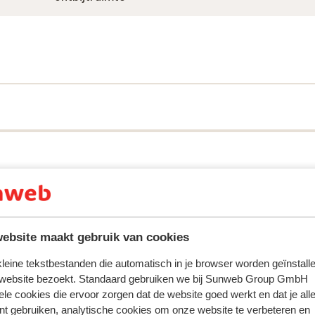
ring met ons product oprecht weergeven.
Meer over reviews
ebsite maakt gebruik van cookies
Meest geboekt door met p
 kleine tekstbestanden die automatisch in je browser worden geïnstalle
 website bezoekt. Standaard gebruiken we bij Sunweb Group GmbH
 2026
Goed
6 feb.
6.7
ele cookies die ervoor zorgen dat de website goed werkt en dat je alle
n
n
De kamers zijn aan vernieuwing toe. De welness is
De kamers zijn aan vernieuwing toe. De welness is
nt gebruiken, analytische cookies om onze website te verbeteren en