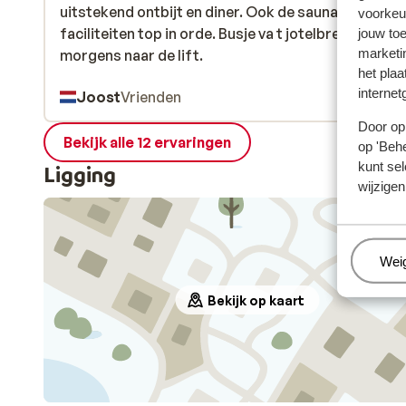
uitstekend ontbijt en diner. Ook de sauna en zwem
uitstekend ontbijt en diner. Ook de sauna en zwem
voorkeu
faciliteiten top in orde. Busje va t jotelbremgt je ‘s
faciliteiten top in orde. Busje va t jotelbremgt je ‘s
jouw to
marketi
morgens naar de lift.
morgens naar de lift.
het plaa
internet
Joost
Vrienden
Door op 
Bekijk alle 12 ervaringen
op 'Behe
kunt sel
Ligging
wijzigen
Beh
Wei
Bekijk op kaart