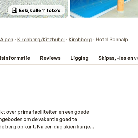
Bekijk alle 11 foto’s
 Alpen
Kirchberg/Kitzbühel
Kirchberg
Hotel Sonnalp
isinformatie
Reviews
Ligging
Skipas, -les en 
kt over prima faciliteiten en een goede
aangeboden om de vakantie goed te
 de berg op kunt. Na een dag skiën kun je
met onder ander de sauna, het Turks