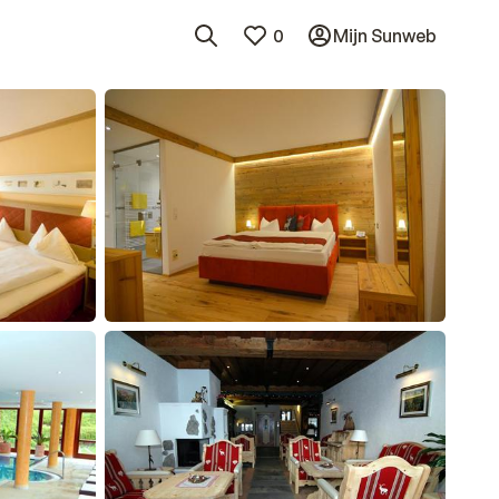
0
Mijn Sunweb