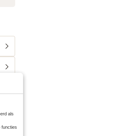
artner
erd als
 2026
 functies