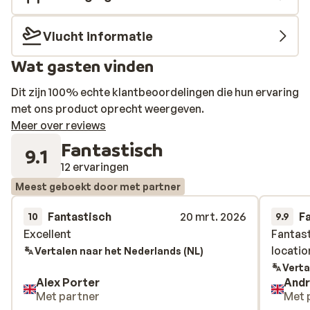
Vlucht informatie
Wat gasten vinden
Dit zijn 100% echte klantbeoordelingen die hun ervaring
met ons product oprecht weergeven.
Meer over reviews
Fantastisch
9.1
12 ervaringen
Meest geboekt door met partner
Fantastisch
20 mrt. 2026
F
10
9.9
Excellent
Excellent
Fantast
Fantast
locatio
locatio
Vertalen naar het Nederlands (NL)
Verta
Alex Porter
And
Met partner
Met 