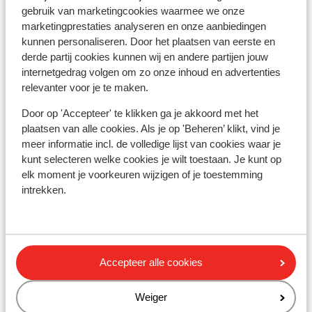
gebruik van marketingcookies waarmee we onze
Winkels: 500 m
marketingprestaties analyseren en onze aanbiedingen
(Mini)supermarkt: 700 m
kunnen personaliseren. Door het plaatsen van eerste en
Skipas, -les en verhuur
derde partij cookies kunnen wij en andere partijen jouw
internetgedrag volgen om zo onze inhoud en advertenties
relevanter voor je te maken.
Skipas
Door op 'Accepteer' te klikken ga je akkoord met het
plaatsen van alle cookies. Als je op 'Beheren’ klikt, vind je
Skilessen
meer informatie incl. de volledige lijst van cookies waar je
kunt selecteren welke cookies je wilt toestaan. Je kunt op
elk moment je voorkeuren wijzigen of je toestemming
Skimateriaal
intrekken.
Andere accommodaties in
Kirchberg/Kitzbühel
Accepteer alle cookies
Pension-Gästehaus Jordan
Weiger