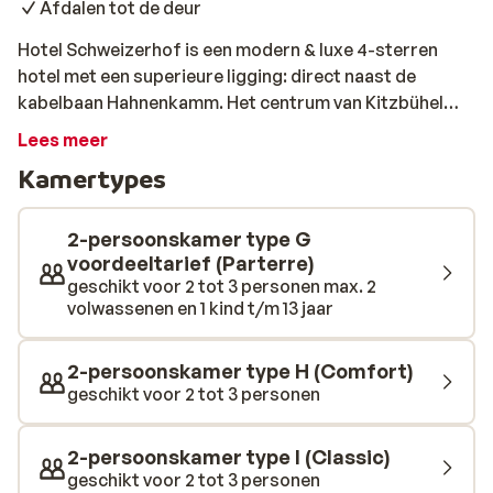
Afdalen tot de deur
Hotel Schweizerhof is een modern & luxe 4-sterren
hotel met een superieure ligging: direct naast de
kabelbaan Hahnenkamm. Het centrum van Kitzbühel
bevindt zich op slechts 10 minuten lopen van het hotel
Lees meer
en na een dag skiën, kun je zelfs tot aan de deur van het
Kamertypes
hotel afdalen. Het gastvrije personeel, onder leiding
van hotel manager Christian Klackl, staat hier elke dag
voor je klaar en zal proberen om tijdens je vakantie al je
2-persoonskamer type G
wensen te vervullen. Geniet in dit unieke hotel van een
voordeeltarief (Parterre)
geschikt voor 2 tot 3 personen max. 2
drankje aan de bar, dineer in het exclusieve restaurant
volwassenen en 1 kind t/m 13 jaar
en geniet van het binnenzwembad en de spa. Kortom:
het ideale hotel voor een geweldige
wintersportvakantie in Kitzbühel! De modern ingerichte
2-persoonskamer type H (Comfort)
kamers zijn allemaal ruim en voorzien van de bekende
geschikt voor 2 tot 3 personen
heerlijke dikke Oostenrijkse dekbedden, die garant
staan voor een goede nachtrust. Daarnaast is er nog
2-persoonskamer type I (Classic)
een gezellige zithoek met tv en een comfortabele
geschikt voor 2 tot 3 personen