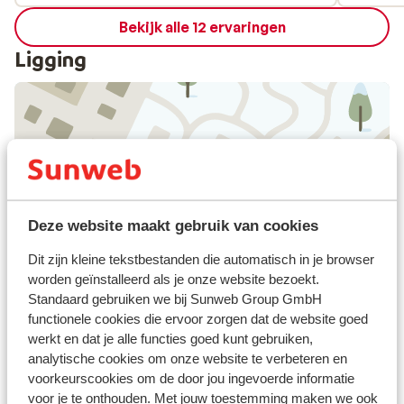
Bekijk alle 12 ervaringen
Ligging
Bekijk op kaart
Deze website maakt gebruik van cookies
Dit zijn kleine tekstbestanden die automatisch in je browser
Afstanden
worden geïnstalleerd als je onze website bezoekt.
Centrum: 200 m
Standaard gebruiken we bij Sunweb Group GmbH
Luchthaven innsbruck: 95 km
functionele cookies die ervoor zorgen dat de website goed
Treinstation: 100 m
werkt en dat je alle functies goed kunt gebruiken,
Langlaufloipe: 50 m
analytische cookies om onze website te verbeteren en
Skibushalte: 200 m
voorkeurscookies om de door jou ingevoerde informatie
voor je te onthouden. Met jouw toestemming maken we ook
Skilift hahnenkamm: 10 m