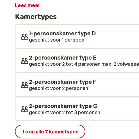
hier snel naartoe brengt, stopt naast het hotel. Het h
Lees meer
wellnesscenter met allerlei fijne ontspaningsfacilit
Kamertypes
heb je door het grote glazen raam een panoramisch ui
bezoek aan de sauna voel je je weer als herboren. In h
genieten van zowel lokale als internationale gerechte
1-persoonskamer type D
Tiroolse keuken en Oostenrijkse specialiteiten. Het 
geschikt voor 1 persoon
en werkt uitsluitend met producten die lokaal worden 
kaas en melk uit Tirol, en vlees van de slagerij in de bu
2-persoonskamer type E
ver hoeven reizen om op je bord te komen. Een aanra
geschikt voor 2 tot 4 personen max. 2 volwassen
ieder hapje smelt werkelijk weg op de tong.
2-persoonskamer type F
geschikt voor 2 personen
2-persoonskamer type G
geschikt voor 2 tot 3 personen
Toon alle 7 kamertypes