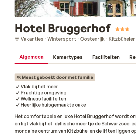
Hotel Bruggerhof
Vakanties
Wintersport
Oostenrijk
Kitzbüheler
Algemeen
Kamertypes
Faciliteiten
Re
Meest geboekt door met familie
Vlak bij het meer
Prachtige omgeving
Wellnessfaciliteiten
Heerlijke huisgemaakte cake
Het comfortabele en luxe Hotel Bruggerhof wordt o
en ligt vlakbij het idyllische meertje de Schwarzsee: 
mondaine centrum van Kitzbühel en de liften liggen op 