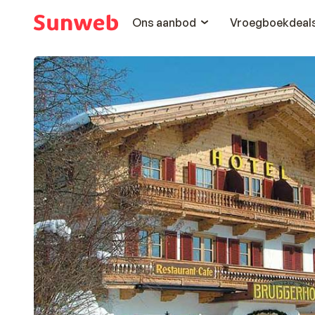
Ons aanbod
Vroegboekdeal