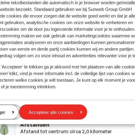
 kleine tekstbestanden die automatisch in je browser worden geïnstalle
ring met ons product oprecht weergeven.
Meer over reviews
 website bezoekt. Standaard gebruiken we bij Sunweb Group GmbH
ele cookies die ervoor zorgen dat de website goed werkt en dat je alle
nt gebruiken, analytische cookies om onze website te verbeteren en
Meest geboekt door met f
rscookies om de door jou ingevoerde informatie voor je te onthouden
estemming maken we ook gebruik van marketingcookies waarmee w
2026
Fantastisch
8 mrt.
10
ngprestaties analyseren en onze aanbiedingen kunnen personalisere
Heel gastvrij, niets is te gek. Problemen worden di
Heel gastvrij, niets is te gek. Problemen worden di
tsen van eerste en derde partij cookies kunnen wij en andere partijen
n
n
opgelost. warm welkom, echt een “thuis komen”
opgelost. warm welkom, echt een “thuis komen”
gedrag volgen om zo onze inhoud en advertenties relevanter voor je 
ess
ess
gevoel.
gevoel.
'Accepteer' te klikken ga je akkoord met het plaatsen van alle cookies
 5
 5
ren’ klikt, vind je meer informatie incl. de volledige lijst van cookies w
e
ecteren welke cookies je wilt toestaan. Je kunt op elk moment je voo
Karin Fine
Groep
is
 of je toestemming intrekken.
t
 we
eren
ger
Accepteer alle cookies
Afstanden
Afstand tot centrum: circa 2,0 kilometer