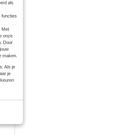
erd als
 functies
amilie
. Met
e onze
 2026
n. Door
rect
rect
 jouw
te maken.
. Als je
aar je
rkeuren