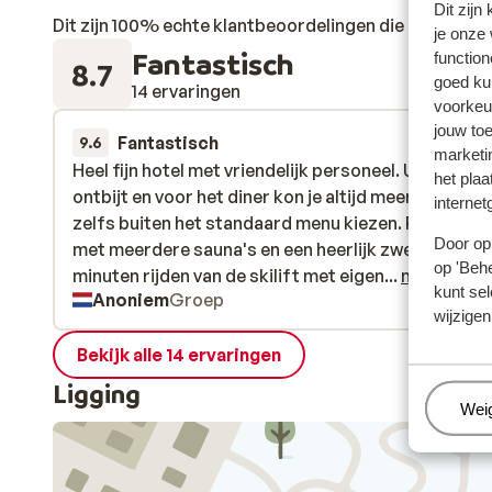
Dit zijn
Dit zijn 100% echte klantbeoordelingen die hun erva
je onze
Fantastisch
function
8.7
goed ku
14 ervaringen
voorkeu
jouw to
Fantastisch
8 mrt. 
9.6
marketi
Heel fijn hotel met vriendelijk personeel. Uitgebreid
Heel fijn hotel met vriendelijk personeel. Uitgebreid
het plaa
ontbijt en voor het diner kon je altijd meer krijgen e
ontbijt en voor het diner kon je altijd meer krijgen e
internet
zelfs buiten het standaard menu kiezen. Fijne weln
zelfs buiten het standaard menu kiezen. Fijne weln
Door op 
met meerdere sauna's en een heerlijk zwembad. Op
met meerdere sauna's en een heerlijk zwembad. Op
op 'Behe
minuten rijden van de skilift met eigen vervoer of d
minuten rijden van de skilift met eigen...
meer
kunt sel
Anoniem
Groep
skibus. Het hotel heeft zelf ook een bus. De kamer 
wijzigen
ruim en met de ramen open af te koelen naar een
comfortabele slaap temperatuur. In de rest van he
Bekijk alle 14 ervaringen
hotel was het wel warm. Voor de terug weg kregen
Ligging
zelfs nog een lunchpakketje mee.
Beh
Wei