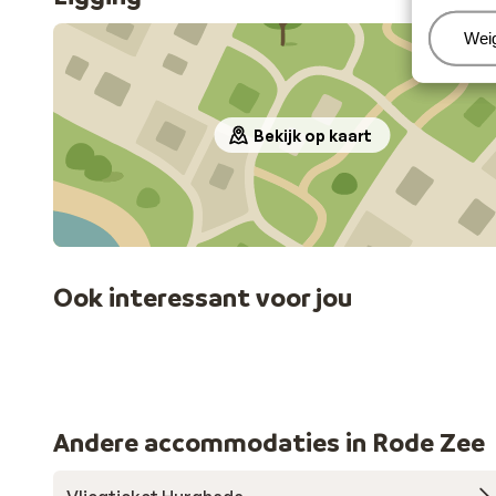
Beh
Wei
Bekijk op kaart
Ook interessant voor jou
Andere accommodaties in Rode Zee