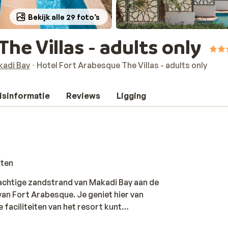
Bekijk alle 29 foto’s
he Villas - adults only
adi Bay
Hotel Fort Arabesque The Villas - adults only
isinformatie
Reviews
Ligging
iten
prachtige zandstrand van Makadi Bay aan de
van Fort Arabesque. Je geniet hier van
e faciliteiten van het resort kunt
wee slaapkamers, een aparte woonruimte en