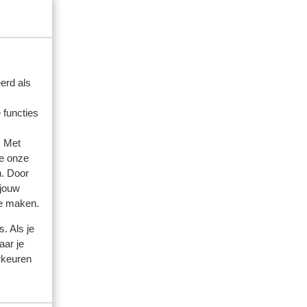
erd als
 functies
. Met
e onze
n. Door
 jouw
te maken.
. Als je
aar je
rkeuren