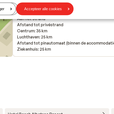
eren
ger
Accepteer alle cookies
In de buurt
Aan het strand
Afstand tot privéstrand
Centrum: 35 km
Luchthaven: 25 km
Afstand tot pinautomaat (binnen de accommodati
Ziekenhuis: 25 km