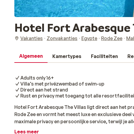
Hotel Fort Arabesque T
Vakanties
Zonvakanties
Egypte
Rode Zee
Mak
Algemeen
Kamertypes
Faciliteiten
Re
Adults only 16+
Villa’s met privézwembad of swim-up
Direct aan het strand
Rust en privacy met toegang tot alle resortfacilite
Hotel Fort Arabesque The Villas ligt direct aan het 
Rode Zee en vormt het meest luxe en exclusieve deel 
maximale privacy en persoonlijke service, terwijl je all
gebruiken. Je verblijft in ruime villa’s met één of t
Lees meer