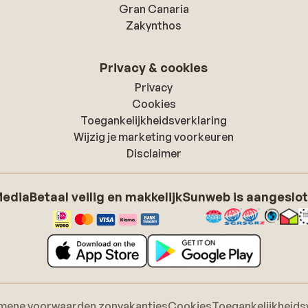
Gran Canaria
Zakynthos
Privacy & cookies
Privacy
Cookies
Toegankelijkheidsverklaring
Wijzig je marketing voorkeuren
Disclaimer
Media
Betaal veilig en makkelijk
Sunweb is aangeslot
mene voorwaarden zonvakanties
Cookies
Toegankelijkheids