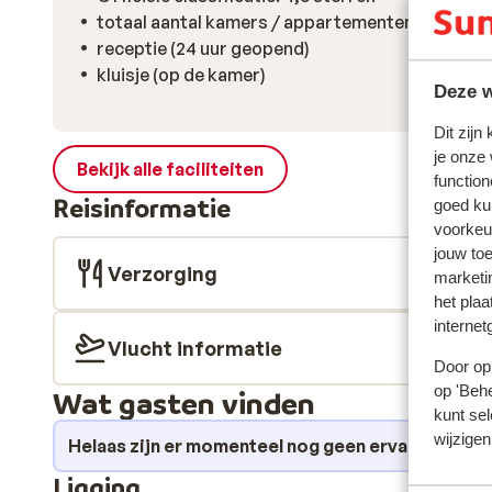
totaal aantal kamers / appartementen: 65
receptie (24 uur geopend)
kluisje (op de kamer)
Deze w
Dit zijn
je onze
Bekijk alle faciliteiten
function
Reisinformatie
goed ku
voorkeu
jouw to
Verzorging
marketi
het plaa
internet
Vlucht informatie
Door op 
op 'Behe
Wat gasten vinden
kunt sel
wijzigen
Helaas zijn er momenteel nog geen ervaringen v
Ligging