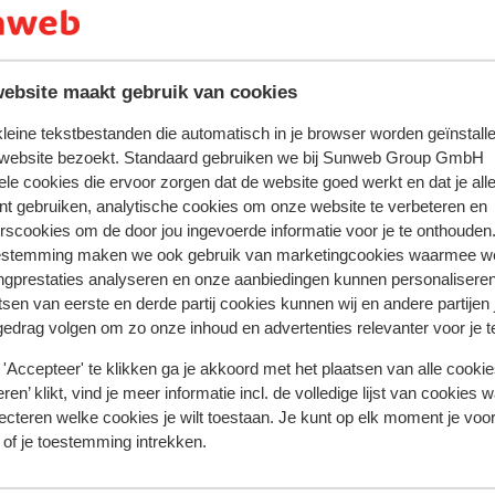
buffet restaurant
drinkgelegenheden: bar, lobbybar, poolbar
roomservice
ebsite maakt gebruik van cookies
artsenservice
 kleine tekstbestanden die automatisch in je browser worden geïnstalle
 website bezoekt. Standaard gebruiken we bij Sunweb Group GmbH
ele cookies die ervoor zorgen dat de website goed werkt en dat je alle
nt gebruiken, analytische cookies om onze website te verbeteren en
rscookies om de door jou ingevoerde informatie voor je te onthouden
estemming maken we ook gebruik van marketingcookies waarmee w
ngprestaties analyseren en onze aanbiedingen kunnen personalisere
tsen van eerste en derde partij cookies kunnen wij en andere partijen
gedrag volgen om zo onze inhoud en advertenties relevanter voor je 
'Accepteer' te klikken ga je akkoord met het plaatsen van alle cookies
ren’ klikt, vind je meer informatie incl. de volledige lijst van cookies w
ecteren welke cookies je wilt toestaan. Je kunt op elk moment je voo
 of je toestemming intrekken.
oor deze accommodatie.