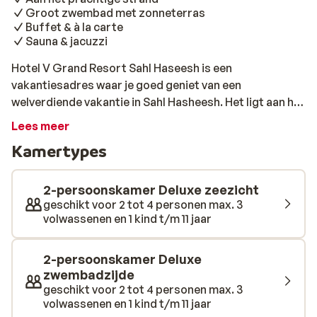
Groot zwembad met zonneterras
Buffet & à la carte
Sauna & jacuzzi
Hotel V Grand Resort Sahl Haseesh is een
vakantiesadres waar je goed geniet van een
welverdiende vakantie in Sahl Hasheesh. Het ligt aan het
strand en er zijn faciteiten voor jong en oud. De kamers
Lees meer
zijn luxe ingericht en bieden alles wat je maar nodig
Kamertypes
hebt tijdens je verblijf in Egypte. Voor een ontspannen
dag in de zon is er een groot onregelmatig gevormd
zwembad met een ruim terras en een poolbar voor
2-persoonskamer Deluxe zeezicht
verkoelende drankjes. Kinderen vermaken zich goed in
geschikt voor 2 tot 4 personen max. 3
volwassenen en 1 kind t/m 11 jaar
de miniclub en in het zwembad. Voor lekker eten wordt
ook gezorgd, er staat iedere dag een buffet klaar en je
kunt er zelfs voor kiezen om à la carte te gaan dineren.
2-persoonskamer Deluxe
Naast ontspannen en heerlijk eten wil je misschien ook
zwembadzijde
een keer wat actiefs ondernemen. Een snorkeltrip is
geschikt voor 2 tot 4 personen max. 3
volwassenen en 1 kind t/m 11 jaar
altijd een aanrader want de onderwaterwereld is