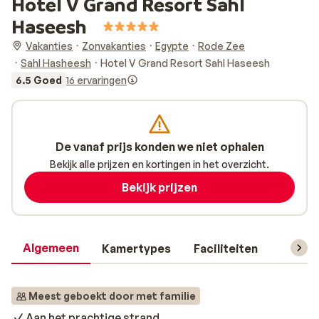
Hotel V Grand Resort Sahl
Haseesh
Vakanties
Zonvakanties
Egypte
Rode Zee
Sahl Hasheesh
Hotel V Grand Resort Sahl Haseesh
6.5 Goed
16 ervaringen
De vanaf prijs konden we niet ophalen
Bekijk alle prijzen en kortingen in het overzicht.
Bekijk prijzen
Algemeen
Kamertypes
Faciliteiten
Reisin
Meest geboekt door met familie
Aan het prachtige strand