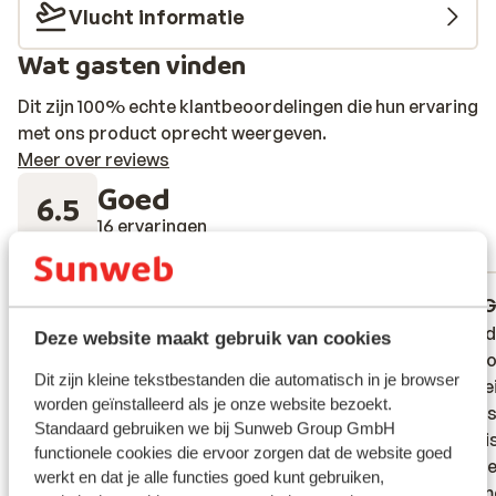
Vlucht informatie
Wat gasten vinden
Dit zijn 100% echte klantbeoordelingen die hun ervaring
met ons product oprecht weergeven.
Meer over reviews
Goed
6.5
16 ervaringen
Meest geboekt door met familie
Gemiddeld
3 weken geleden
G
5.9
4.0
Met verbouwing aan het doen. En nog zoo
Met verbouwing aan het doen. En nog zoo
Er von
Er von
Deze website maakt gebruik van cookies
veel geld vragen
veel geld vragen
waardoo
waardoo
Dit zijn kleine tekstbestanden die automatisch in je browser
facilit
facilit
worden geïnstalleerd als je onze website bezoekt.
kamers 
kamers 
Standaard gebruiken we bij Sunweb Group GmbH
iets mi
iets mi
functionele cookies die ervoor zorgen dat de website goed
in kame
in kame
werkt en dat je alle functies goed kunt gebruiken,
de kame
de kame