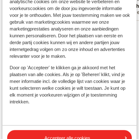
analytische cookies om onze website te verbeteren en
Dat mag zeker
Mich
Warme 
voorkeurscookies om de door jou ingevoerde informatie
Met partner
Gro
helft v
voor je te onthouden. Met jouw toestemming maken we ook
zijn ve
gebruik van marketingcookies waarmee we onze
Bekijk alle 16 ervaringen
mensen 
marketingprestaties analyseren en onze aanbiedingen
kunnen personaliseren. Door het plaatsen van eerste en
staat n
Ligging
derde partij cookies kunnen wij en andere partijen jouw
internetgedrag volgen om zo onze inhoud en advertenties
relevanter voor je te maken.
Door op 'Accepteer' te klikken ga je akkoord met het
plaatsen van alle cookies. Als je op 'Beheren’ klikt, vind je
Bekijk op kaart
meer informatie incl. de volledige lijst van cookies waar je
kunt selecteren welke cookies je wilt toestaan. Je kunt op
elk moment je voorkeuren wijzigen of je toestemming
intrekken.
In de buurt
Aan het strand (zandstrand, ligstoelen (gratis) ,
parasol (gratis) )
In het centrum
Accepteer alle cookies