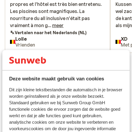
propres et l'hôtel est très bien entretenu.
propres et l'hôtel est très bien entretenu.
Kussen
Kussen
Les piscines sont magnifiques. La
Les piscines sont magnifiques. La
wel za
wel za
nourriture du all inclusive n'était pas
nourriture du all inclusive n'était pas
de kant
de kant
vraiment à mon goût, mais il y avait tout de
vraiment à mon g...
meer
als mij
als mijn
même du choix. Le seul vrai point négatif
airco, 
Vertalen naar het Nederlands (NL)
Lolie
XD
pour moi est que le matelas était assez
goed pl
Vrienden
Met 
dur. Malgré cela, j'ai adoré mes vacances
s’nacht
et je reviendrai avec plaisir.
Recepti
Bekijk alle 70 ervaringen
geen m
Tweede
Ligging
de tele
Deze website maakt gebruik van cookies
heel vri
Dit zijn kleine tekstbestanden die automatisch in je browser
worden geïnstalleerd als je onze website bezoekt.
Standaard gebruiken we bij Sunweb Group GmbH
Bekijk op kaart
functionele cookies die ervoor zorgen dat de website goed
werkt en dat je alle functies goed kunt gebruiken,
analytische cookies om onze website te verbeteren en
voorkeurscookies om de door jou ingevoerde informatie