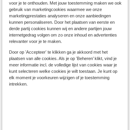
voor je te onthouden. Met jouw toestemming maken we ook
In de buurt
gebruik van marketingcookies waarmee we onze
Aan het strand (zandstrand, ligstoelen (gratis) ,
marketingprestaties analyseren en onze aanbiedingen
parasol (gratis) )
kunnen personaliseren. Door het plaatsen van eerste en
Afstand tot privéstrand
derde partij cookies kunnen wij en andere partijen jouw
Centrum: 25 m
internetgedrag volgen om zo onze inhoud en advertenties
relevanter voor je te maken.
Luchthaven: 20 km
Afstand tot bushalte
Door op 'Accepteer' te klikken ga je akkoord met het
Pinautomaat: 0 m
plaatsen van alle cookies. Als je op 'Beheren’ klikt, vind je
Winkels: 0 m
meer informatie incl. de volledige lijst van cookies waar je
(Mini)supermarkt: 0 m
kunt selecteren welke cookies je wilt toestaan. Je kunt op
Restaurant: 0 m
elk moment je voorkeuren wijzigen of je toestemming
Apotheek: 0 m
intrekken.
Arts: 0 m
Ziekenhuis: 0 m
Ook interessant voor jou