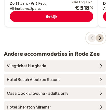
vanaf prijs p.p.
Zo 31 Jan. - Vr 5 Feb.
Do 
€ 518
All-inclusive
2
pers.
All-
Bekijk
Andere accommodaties in Rode Zee
Vliegticket Hurghada
Hotel Beach Albatros Resort
Casa Cook El Gouna - adults only
Hotel Sheraton Miramar