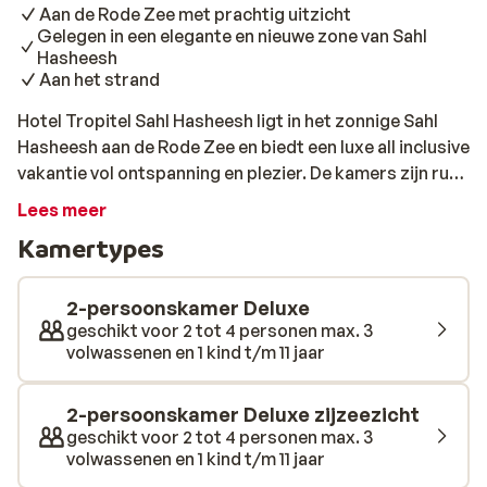
Aan de Rode Zee met prachtig uitzicht
Gelegen in een elegante en nieuwe zone van Sahl
Hasheesh
Aan het strand
Hotel Tropitel Sahl Hasheesh ligt in het zonnige Sahl
Hasheesh aan de Rode Zee en biedt een luxe all inclusive
vakantie vol ontspanning en plezier. De kamers zijn ruim
en comfortabel ingerichten en zijn een fijne plek om tot
Lees meer
rust te komen na een dag vol zon, strand of
Kamertypes
activiteiten. Je geniet aan het prachtige zwembad,
terwijl de waterglijbanen zorgen voor extra plezier. Op
het langgerekte privéstrand kun je heerlijk zonnen en in
2-persoonskamer Deluxe
het wellnesscenter vind je rust en verwenmomenten.
geschikt voor 2 tot 4 personen max. 3
volwassenen en 1 kind t/m 11 jaar
Wie graag actief bezig is, volgt een duikles bij het
duikcentrum van het hotel. De onderwaterwereld van
Egypte behoort tot de mooiste ter wereld, dus dit is
2-persoonskamer Deluxe zijzeezicht
zeker een aanrader. Dankzij meerdere restaurants en
geschikt voor 2 tot 4 personen max. 3
volwassenen en 1 kind t/m 11 jaar
bars eet je de hele dag door gevarieerd en lekker.