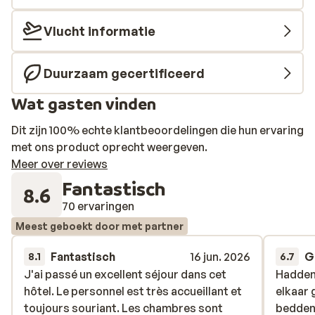
Vlucht informatie
Duurzaam gecertificeerd
Wat gasten vinden
Dit zijn 100% echte klantbeoordelingen die hun ervaring
met ons product oprecht weergeven.
Meer over reviews
Fantastisch
8.6
70 ervaringen
Meest geboekt door met partner
Fantastisch
16 jun. 2026
G
8.1
6.7
J'ai passé un excellent séjour dans cet
J'ai passé un excellent séjour dans cet
Hadden
Hadden
hôtel. Le personnel est très accueillant et
hôtel. Le personnel est très accueillant et
elkaar 
elkaar 
toujours souriant. Les chambres sont
toujours souriant. Les chambres sont
bedden 
bedden 