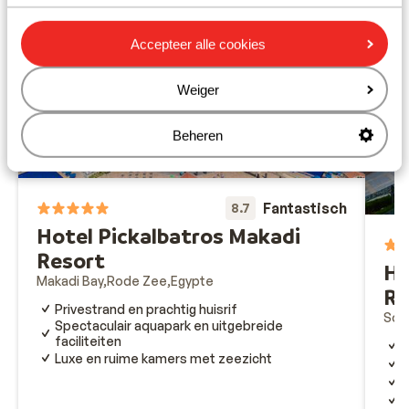
Accepteer alle cookies
Weiger
Beheren
Fantastisch
8.7
Hotel Pickalbatros Makadi
Resort
Ho
Makadi Bay
Rode Zee
Egypte
Re
Privestrand en prachtig huisrif
Som
Spectaculair aquapark en uitgebreide
faciliteiten
P
Luxe en ruime kamers met zeezicht
I
5
S