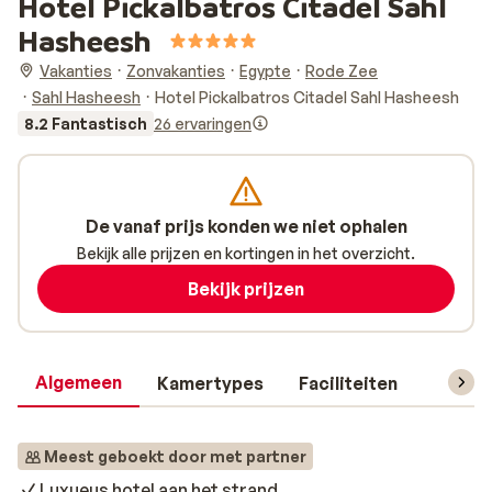
Hotel Pickalbatros Citadel Sahl
Hasheesh
Vakanties
Zonvakanties
Egypte
Rode Zee
Sahl Hasheesh
Hotel Pickalbatros Citadel Sahl Hasheesh
8.2 Fantastisch
26 ervaringen
De vanaf prijs konden we niet ophalen
Bekijk alle prijzen en kortingen in het overzicht.
Bekijk prijzen
Algemeen
Kamertypes
Faciliteiten
Reisin
Meest geboekt door met partner
Luxueus hotel aan het strand