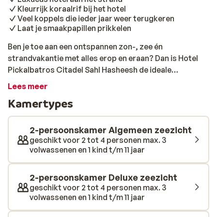
Kleurrijk koraalrif bij het hotel
Veel koppels die ieder jaar weer terugkeren
Laat je smaakpapillen prikkelen
Ben je toe aan een ontspannen zon-, zee én
strandvakantie met alles erop en eraan? Dan is Hotel
Pickalbatros Citadel Sahl Hasheesh de ideale
vakantiebestemming voor jou. Dit luxe hotel ligt direct
Lees meer
aan de Rode Zee en biedt alles wat je nodig hebt om de
Kamertypes
sleur van alledag even heel ver achter je te laten. En ook
fijn: bij Sunweb kun je hierheen voor de allerlaagste
prijs. Hotel Pickalbatros Citadel Sahl Hasheesh biedt
2-persoonskamer Algemeen zeezicht
genoeg mogelijkheden voor jong en oud. Allereerst is er
geschikt voor 2 tot 4 personen max. 3
volwassenen en 1 kind t/m 11 jaar
een privéstrand waar je heerlijk van de zon kunt
genieten en weg kunt dromen op een van de vele
ligbedden. De uiterst comfortabele kamers zijn
2-persoonskamer Deluxe zeezicht
allemaal ruim opgezet en voorzien van een minibar,
geschikt voor 2 tot 4 personen max. 3
volwassenen en 1 kind t/m 11 jaar
koffie- en thee faciliteiten, airco en een balkon of
terras met zitje. Eigenlijk wil je je kamer niet verlaten,