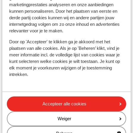
echt een teleurstelling zeker voor wat we
marketingprestaties analyseren en onze aanbiedingen
kunnen personaliseren. Door het plaatsen van eerste en
voor de reis betaald hebben. Echt geen
derde partij cookies kunnen wij en andere partijen jouw
aanrader!!!
internetgedrag volgen om zo onze inhoud en advertenties
relevanter voor je te maken.
In de buurt
Aan het strand (zandstrand, ligstoelen (gratis) ,
Door op 'Accepteer' te klikken ga je akkoord met het
parasol (gratis) , buitenzitje (gratis))
plaatsen van alle cookies. Als je op 'Beheren’ klikt, vind je
meer informatie incl. de volledige lijst van cookies waar je
Strand: 1600 m
kunt selecteren welke cookies je wilt toestaan. Je kunt op
Afstand tot privéstrand circa 1600 meter
elk moment je voorkeuren wijzigen of je toestemming
Centrum: 25 km
intrekken.
Luchthaven: 20 km
Rustig gelegen
Ook interessant voor jou
Accepteer alle cookies
Weiger