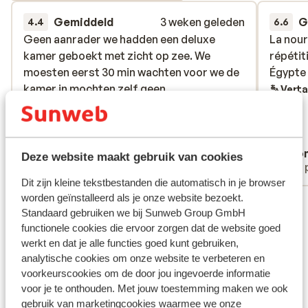
Gemiddeld
3 weken geleden
G
4.4
6.6
Geen aanrader we hadden een deluxe
Geen aanrader we hadden een deluxe
La nour
La nour
kamer geboekt met zicht op zee. We
kamer geboekt met zicht op zee. We
répétit
répétit
moesten eerst 30 min wachten voor we de
moesten eerst 30 min wachten voor we de
Égypte
Égypte
kamer in mochten zelf geen
kamer in mochten zelf geen
Verta
welkomsdrankje aanwezig .Zicht op halve
welkomsdrankje aanwezig .Zicht op halve
muur en zee zelf geen ligstoelen op terras
muur en zee zelf geen ligstoelen op terras
gewoon 2 stoelen en klein tafeltje, geen
gewoon 2 stoelen en klein tafeltje...
meer
Cindy & Christopher
Ano
extratjes in badkamer, altijd zelfde voor
Deze website maakt gebruik van cookies
Met partner
Met 
het eten, niet vriendelijk, elke dag
Dit zijn kleine tekstbestanden die automatisch in je browser
opdringerig aan zwembad om iets te
worden geïnstalleerd als je onze website bezoekt.
Bekijk alle 26 ervaringen
boeken. Kleine zwembaden voor zo een
Standaard gebruiken we bij Sunweb Group GmbH
groot hotel. Ijsblokken waren dikwijls niet
Ligging
functionele cookies die ervoor zorgen dat de website goed
aanwezig.Terwijl de glazen ook warm
werkt en dat je alle functies goed kunt gebruiken,
waren. Ijsjes voor kinderen pas van 19u tot
analytische cookies om onze website te verbeteren en
23u. Discotheek tegen betalen en a la carte
voorkeurscookies om de door jou ingevoerde informatie
ook tegen betalen. Animators waren ook
voor je te onthouden. Met jouw toestemming maken we ook
niet echt vriendelijk. Allemaal mooi op foto
gebruik van marketingcookies waarmee we onze
Bekijk op kaart