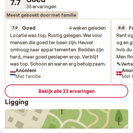
7.7
33 ervaringen
Meest geboekt door met familie
Goed
4 weken geleden
F
7.9
8.8
Locatie was top. Rustig gelegen. Wel voor
Locatie was top. Rustig gelegen. Wel voor
Rent og
Rent og
mensen die goed ter been zijn. Heuvel
mensen die goed ter been zijn. Heuvel
og en g
og en g
omhoog naar appartementen. Bedden zijn
omhoog naar appartementen. Bedden zijn
hvis du
hvis du
hard, maar goed geslapen erop. Verblijf
hard, maar goed geslapen erop. Verblijf
Men fin
Men fin
was top. Schoon en waren erg behulpzaam.
was top. Schoon en waren erg behulpzaam.
Verta
Anoniem
Ano
Met familie
Met 
Bekijk alle 33 ervaringen
Ligging