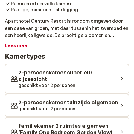
Ruime en sfeervolle kamers
Rustige, maar centrale ligging
Aparthotel Century Resort is rondom omgeven door
een oase van groen, met daar tussenin het zwembad en
een heerlijke ligweide. De prachtige bloemen en
wuivende palmbomen, in combinatie met een bijzonder
Lees meer
aangename sfeer en een fijne locatie, maakt dit een
Kamertypes
waar paradijsje. Om je zonvakantie compleet te maken
kun je na ongeveer 10 minuutjes lopen een plekje aan het
prachtige zandstrand uitzoeken. Ook ben je al snel in
2-persoonskamer superieur
het gezellige centrum van Achavari. Eenmaal terug in
zijzeezicht
geschikt voor 2 personen
Aparthotel Century Resort zal ook het hoge comfort je
niet ontgaan. Alle studio's, appartementen en suites
zijn ruim en hebben een warm gedecoreerde inrichting.
2-persoonskamer tuinzijde algemeen
Na een dag op pad te zijn geweest is het zwembad een
geschikt voor 2 personen
aangename plek om lekker even af te koelen. Bij de bar
kun je terecht voor een drankje en in de avond is het
familiekamer 2 ruimtes algemeen
mogelijk om te dineren in het restaurant.
(Family One Bedroom Garden View)