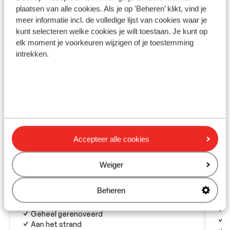
Ook interessant voor jou
plaatsen van alle cookies. Als je op 'Beheren’ klikt, vind je
meer informatie incl. de volledige lijst van cookies waar je
kunt selecteren welke cookies je wilt toestaan. Je kunt op
elk moment je voorkeuren wijzigen of je toestemming
intrekken.
Accepteer alle cookies
Weiger
Fantastisch
8.7
Ho
Aparthotel Acharavi Beach
Beheren
Barb
Acharavi
Corfu
Griekenland
P
Geheel gerenoveerd
Aan het strand
F