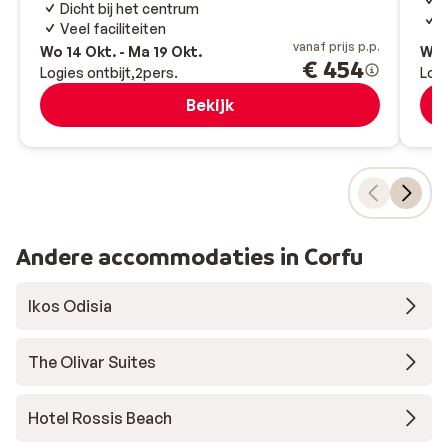
Dicht bij het centrum
H
Veel faciliteiten
vanaf prijs p.p.
Wo 14 Okt. - Ma 19 Okt.
Wo 
€ 454
Logies ontbijt
2
pers.
Logi
Bekijk
Andere accommodaties in Corfu
Ikos Odisia
The Olivar Suites
Hotel Rossis Beach