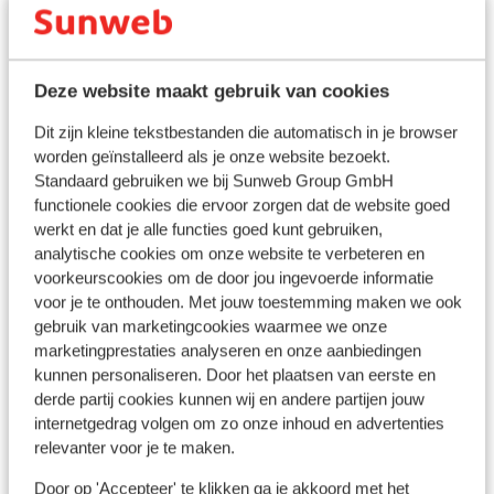
Bekijk op kaart
Deze website maakt gebruik van cookies
Dit zijn kleine tekstbestanden die automatisch in je browser
In de buurt
worden geïnstalleerd als je onze website bezoekt.
Strand: 900 m
Standaard gebruiken we bij Sunweb Group GmbH
Centrum: 200 m
functionele cookies die ervoor zorgen dat de website goed
Luchthaven: 37 km
werkt en dat je alle functies goed kunt gebruiken,
Bushalte: 200 m
analytische cookies om onze website te verbeteren en
Pinautomaat: 200 m
voorkeurscookies om de door jou ingevoerde informatie
Winkels: 200 m
voor je te onthouden. Met jouw toestemming maken we ook
gebruik van marketingcookies waarmee we onze
(Mini)supermarkt: 200 m
marketingprestaties analyseren en onze aanbiedingen
Restaurant: 200 m
kunnen personaliseren. Door het plaatsen van eerste en
Apotheek: 200 m
derde partij cookies kunnen wij en andere partijen jouw
Arts: 200 m
internetgedrag volgen om zo onze inhoud en advertenties
Ziekenhuis: 32 km
relevanter voor je te maken.
Door op 'Accepteer' te klikken ga je akkoord met het