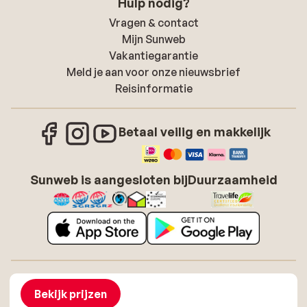
Hulp nodig?
Vragen & contact
Mijn Sunweb
Vakantiegarantie
Meld je aan voor onze nieuwsbrief
Reisinformatie
Betaal veilig en makkelijk
Sunweb is aangesloten bij
Duurzaamheid
Over Sunweb
Vacatures
Algemene voorwaarden zonvakanties
Cookies
Bekijk prijzen
Toegankelijkheidsverklaring
Disclaimer
Sitemap