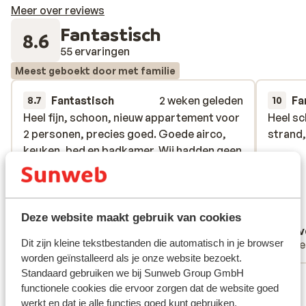
Meer over reviews
Fantastisch
8.6
55 ervaringen
Meest geboekt door met familie
Fantastisch
2 weken geleden
Fa
8.7
10
Heel fijn, schoon, nieuw appartement voor
Heel fijn, schoon, nieuw appartement voor
Heel sc
Heel sc
2 personen, precies goed. Goede airco,
2 personen, precies goed. Goede airco,
strand,
strand,
keuken, bed en badkamer. Wij hadden geen
keuken, bed en badkamer. Wij hadden geen
mooi uitzicht, maar dat vonden we niet erg.
mooi uitzicht, maar dat vonden we niet erg.
Lekker dichtbij het zwembad, de zee en
Lekker dichtbij het zwembad, de zee en
winkels en restaurants. We waren blij dat
winkels en restaurants. We waren blij dat
we een huurauto hadden. Receptie was
we een h...
meer
Deze website maakt gebruik van cookies
Femke
E.p 
zeer vriendelijk en behulpzaam.
Dit zijn kleine tekstbestanden die automatisch in je browser
Met partner
Alle
worden geïnstalleerd als je onze website bezoekt.
Standaard gebruiken we bij Sunweb Group GmbH
Bekijk alle 55 ervaringen
functionele cookies die ervoor zorgen dat de website goed
Ligging
werkt en dat je alle functies goed kunt gebruiken,