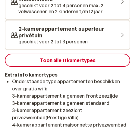
verkoelende duik. Vanuit je appartement wandel je
geschikt voor 2 tot 4 personen max. 2
langs het wandelpad vol groen en mooie beplanting zo
volwassenen en 2 kinderen t/m 12 jaar
het kiezelstrand op. Heerlijk om tijdens of na het
zonnen even af te koelen in het kristalheldere zeewater.
2-kamerappartement superieur
Ook is er een fijn zwembad, dat zeker bij de kleintjes in
privétuin
de smaak valt. In het restaurant worden speciaal voor
geschikt voor 2 tot 3 personen
jou, de meest lekkere gerechten gemaakt of bestel een
lekker drankje voor op het terras. Enjoy!
Toon alle 11 kamertypes
Extra info kamertypes
Onderstaande type appartementen beschikken
over gratis wifi:
3-kamerappartement algemeen front zeezijde
3-kamerappartement algemeen standaard
3-kamerappartement zeezicht
privezwembad(Prestige Villa)
4-kamerappartement maisonnette privezwembad