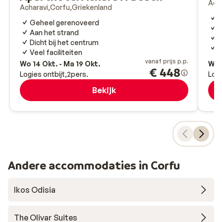
Ach
Acharavi
Corfu
Griekenland
F
Geheel gerenoveerd
Aan het strand
I
Dicht bij het centrum
G
Veel faciliteiten
vanaf prijs p.p.
Wo 14 Okt. - Ma 19 Okt.
Wo 
€ 448
Logies ontbijt
2
pers.
Logi
Bekijk
Andere accommodaties in Corfu
Ikos Odisia
The Olivar Suites