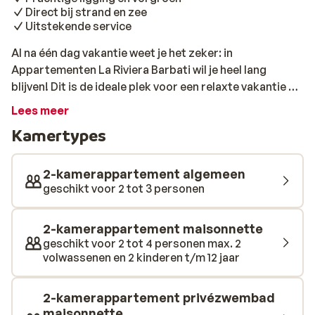
Direct bij strand en zee
Uitstekende service
Al na één dag vakantie weet je het zeker: in
Appartementen La Riviera Barbati wil je heel lang
blijven! Dit is de ideale plek voor een relaxte vakantie op
het prachtige eiland Corfu. De appartementen voelen
Lees meer
huiselijk aan en de service is top. Het personeel is erg
Kamertypes
behulpzaam en het ontvangst is hartelijk. In de buurt
vind je leuke restaurantjes, supermarktjes en een
bakker voor een dagelijkse boodschap; ideaal. Er
2-kamerappartement algemeen
worden verschillende type appartementen
geschikt voor 2 tot 3 personen
aangeboden. De sfeervolle woonkamer van je
appartement is er volledig op ingericht om de vakantie
2-kamerappartement maisonnette
zo ontspannen mogelijk te maken en is uitgerust met
geschikt voor 2 tot 4 personen max. 2
een kitchenette/keuken en zithoekje. Het fantastische
volwassenen en 2 kinderen t/m 12 jaar
uitzicht op zee draagt daar zeker aan bij! Voor net een
beetje extra luxe, reserveer je een appartement met
2-kamerappartement privézwembad
privézwembad en begint iedere dag goed met een
maisonnette