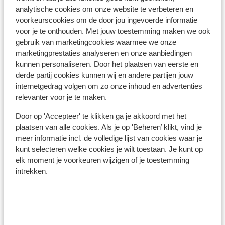
analytische cookies om onze website te verbeteren en
voorkeurscookies om de door jou ingevoerde informatie
voor je te onthouden. Met jouw toestemming maken we ook
gebruik van marketingcookies waarmee we onze
marketingprestaties analyseren en onze aanbiedingen
Bekijk op kaart
kunnen personaliseren. Door het plaatsen van eerste en
derde partij cookies kunnen wij en andere partijen jouw
internetgedrag volgen om zo onze inhoud en advertenties
relevanter voor je te maken.
In de buurt
Door op 'Accepteer' te klikken ga je akkoord met het
Aan het strand (kiezelstrand)
plaatsen van alle cookies. Als je op 'Beheren’ klikt, vind je
meer informatie incl. de volledige lijst van cookies waar je
Centrum Barbati: 300 m
kunt selecteren welke cookies je wilt toestaan. Je kunt op
In een bosrijke omgeving
elk moment je voorkeuren wijzigen of je toestemming
Luchthaven: 20 km
intrekken.
Bushalte: 400 m
Pinautomaat: 350 m
Winkels: 300 m
(Mini)supermarkt: 300 m
Restaurant: 300 m