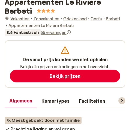
Appartementen La Riviera
Barbati
Vakanties
Zonvakanties
Griekenland
Corfu
Barbati
Appartementen La Riviera Barbati
8.6 Fantastisch
55 ervaringen
De vanaf prijs konden we niet ophalen
Bekijk alle prijzen en kortingen in het overzicht.
Bekijk prijzen
Algemeen
Kamertypes
Faciliteiten
Reisin
Meest geboekt door met familie
Prachtige ligging en vol groen