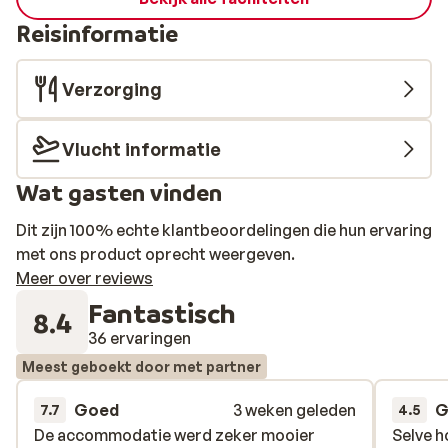
Reisinformatie
Verzorging
Vlucht informatie
Wat gasten vinden
Dit zijn 100% echte klantbeoordelingen die hun ervaring
met ons product oprecht weergeven.
Meer over reviews
Fantastisch
8.4
36 ervaringen
Meest geboekt door met partner
Goed
3 weken geleden
G
7.7
4.5
De accommodatie werd zeker mooier
De accommodatie werd zeker mooier
Selve h
Selve h