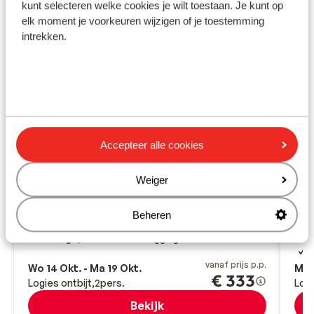
kunt selecteren welke cookies je wilt toestaan. Je kunt op
elk moment je voorkeuren wijzigen of je toestemming
intrekken.
Accepteer alle cookies
Goed
7.7
Aparthotel Century Resort
Ho
Weiger
Acharavi
Corfu
Griekenland
Gou
Prachtige tuinen met zwembad
P
Beheren
Ruime en sfeervolle kamers
U
Rustige, maar centrale ligging
C
E
vanaf prijs p.p.
Wo 14 Okt. - Ma 19 Okt.
Ma 5
€ 333
Logies ontbijt
2
pers.
Logi
Bekijk