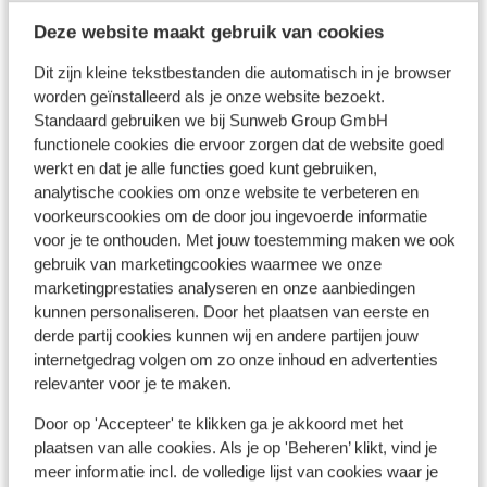
waar je lekker kan eten en die te voet te
Deze website maakt gebruik van cookies
bereiken zijn. Het is wel een hele klim. Idem
In de buurt
dito strand. Auto huren is noodzakelijk als
Dit zijn kleine tekstbestanden die automatisch in je browser
Strand: 300 m
worden geïnstalleerd als je onze website bezoekt.
je corfu wil ontdekken, zeker als je meer
Centrum: 300 m
Standaard gebruiken we bij Sunweb Group GmbH
dan 1 week boekt. Bussen zitten ook vaak
Luchthaven: 18 km
functionele cookies die ervoor zorgen dat de website goed
overvol…
Bushalte: 50 m
werkt en dat je alle functies goed kunt gebruiken,
Pinautomaat: 50 m
analytische cookies om onze website te verbeteren en
(Mini)supermarkt: 100 m
voorkeurscookies om de door jou ingevoerde informatie
Restaurant: 150 m
voor je te onthouden. Met jouw toestemming maken we ook
Afstand tot dichtstbijzijnde apotheek circa 2,5
gebruik van marketingcookies waarmee we onze
kilometer
marketingprestaties analyseren en onze aanbiedingen
Aan een steile weg
kunnen personaliseren. Door het plaatsen van eerste en
derde partij cookies kunnen wij en andere partijen jouw
internetgedrag volgen om zo onze inhoud en advertenties
Ook interessant voor jou
relevanter voor je te maken.
Door op 'Accepteer' te klikken ga je akkoord met het
plaatsen van alle cookies. Als je op 'Beheren’ klikt, vind je
meer informatie incl. de volledige lijst van cookies waar je