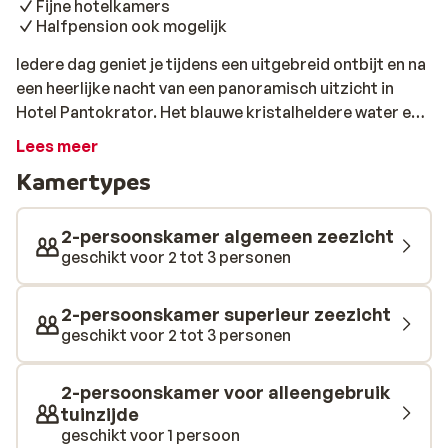
Fijne hotelkamers
Halfpension ook mogelijk
Iedere dag geniet je tijdens een uitgebreid ontbijt en na
een heerlijke nacht van een panoramisch uitzicht in
Hotel Pantokrator. Het blauwe kristalheldere water en
de bergen eromheen laten je wegdromen tijdens je
Lees meer
welverdiende vakantie op Corfu. Voor de nodige
Kamertypes
afkoeling is er een fijn zwembad met ook weer dit
fantastische uitzicht. Bij de bar kun je een lekker kopje
koffie of drankje bestellen en geniet je van elkaar en je
2-persoonskamer algemeen zeezicht
vrije tijd. Naar het strand en het gezellige centrum is
geschikt voor 2 tot 3 personen
het niet ver lopen en sta je al snel met je voeten in het
koele zeewater. Lekker even wat baantjes trekken en je
2-persoonskamer superieur zeezicht
opladen voor een heerlijk diner later op de dag. Dit kan
geschikt voor 2 tot 3 personen
in het hotel of in een taverne in het centrum van het
pittoreske Barbati.
2-persoonskamer voor alleengebruik
tuinzijde
geschikt voor 1 persoon