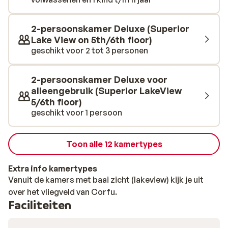
op je to-do-list, dat praktisch om de hoek ligt. Voor
circa €3,- word je er binnen een paar minuten met een
bootje naar toe gebracht. Dat wordt genieten op
2-persoonskamer Deluxe (Superior
Lake View on 5th/6th floor)
Corfu!
geschikt voor 2 tot 3 personen
2-persoonskamer Deluxe voor
alleengebruik (Superior LakeView
5/6th floor)
geschikt voor 1 persoon
Toon alle 12 kamertypes
Extra info kamertypes
Vanuit de kamers met baai zicht (lakeview) kijk je uit
over het vliegveld van Corfu.
Faciliteiten