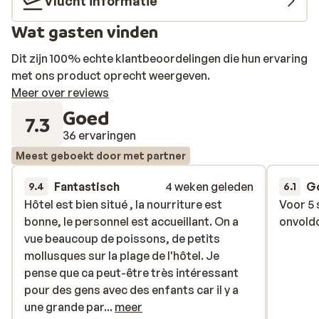
Vlucht informatie
Wat gasten vinden
Dit zijn 100% echte klantbeoordelingen die hun ervaring
met ons product oprecht weergeven.
Meer over reviews
Goed
7.3
36 ervaringen
Meest geboekt door met partner
Fantastisch
4 weken geleden
G
9.4
6.1
Hôtel est bien situé , la nourriture est
Hôtel est bien situé , la nourriture est
Voor 5 
Voor 5 
bonne, le personnel est accueillant. On a
bonne, le personnel est accueillant. On a
onvold
onvold
vue beaucoup de poissons, de petits
vue beaucoup de poissons, de petits
mollusques sur la plage de l'hôtel. Je
mollusques sur la plage de l'hôtel. Je
pense que ca peut-être très intéressant
pense que ca peut-être très intéressant
pour des gens avec des enfants car il y a
pour des gens avec des enfants car il y a
une grande partie de la plage où la mer
une grande par...
meer