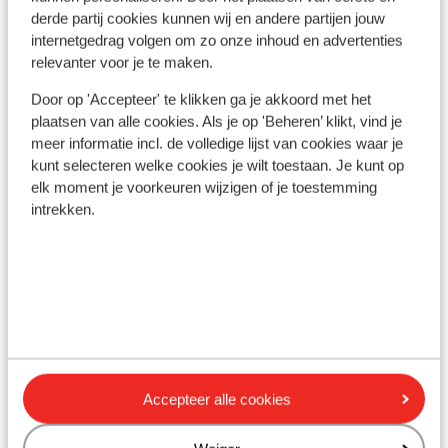
Luchthaven: 4 km
derde partij cookies kunnen wij en andere partijen jouw
Haven: 5 km
internetgedrag volgen om zo onze inhoud en advertenties
relevanter voor je te maken.
Bushalte: 60 m
Pinautomaat: 50 m
Door op 'Accepteer' te klikken ga je akkoord met het
Winkels: 4 km
plaatsen van alle cookies. Als je op 'Beheren’ klikt, vind je
(Mini)supermarkt: 100 m
meer informatie incl. de volledige lijst van cookies waar je
Restaurant: 100 m
kunt selecteren welke cookies je wilt toestaan. Je kunt op
elk moment je voorkeuren wijzigen of je toestemming
intrekken.
Ook interessant voor jou
Accepteer alle cookies