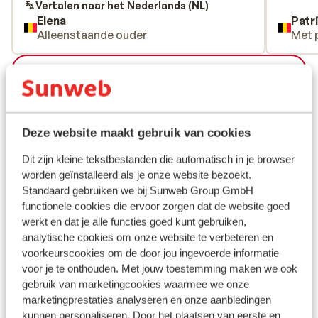
n'est pas profonde. On a une belle vue que
Vertalen naar het Nederlands (NL)
Elena
Patr
les avions et les bateaux. Il y a un petit
Alleenstaande ouder
Met 
supermarché à côté de l'hôtel et un arrêt
de bus pour aller dans le centre de Corfou.
Bekijk alle 36 ervaringen
Ligging
Deze website maakt gebruik van cookies
Dit zijn kleine tekstbestanden die automatisch in je browser
worden geïnstalleerd als je onze website bezoekt.
Bekijk op kaart
Standaard gebruiken we bij Sunweb Group GmbH
functionele cookies die ervoor zorgen dat de website goed
werkt en dat je alle functies goed kunt gebruiken,
analytische cookies om onze website te verbeteren en
voorkeurscookies om de door jou ingevoerde informatie
In de buurt
voor je te onthouden. Met jouw toestemming maken we ook
Strand: 40 m
gebruik van marketingcookies waarmee we onze
Centrum Corfu stad: 4 km
marketingprestaties analyseren en onze aanbiedingen
Oude centrum: 4 km
kunnen personaliseren. Door het plaatsen van eerste en