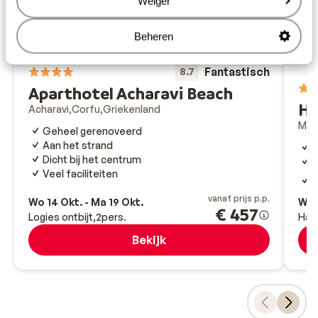
Weiger
Beheren
Fantastisch
8.7
Aparthotel Acharavi Beach
Ho
Acharavi
Corfu
Griekenland
Mora
Geheel gerenoveerd
Aan het strand
S
Dicht bij het centrum
G
Veel faciliteiten
G
m
vanaf prijs p.p.
Wo 14 Okt. - Ma 19 Okt.
Wo 
€ 457
Logies ontbijt
2
pers.
Hal
Bekijk