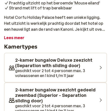
Prachtig uitzicht op het beroemde 'Mouse eiland'
Strand met lift of trap bereikbaar
Hotel Corfu Holiday Palace heeft een unieke ligging.
Het uitzicht is werkelijk prachtig doordat het hotel op
een heuvel ligt aan de rand van Kanoni. Je kijkt uit over
de zee en de lagune; werkelijk een plaatje. Via een lift of
Lees meer
trap, sta je zo op het strand. Er is een natuurlijke baai
Kamertypes
gecreëerd, waardoor de zee zeer langzaam afloopt.
Het hotel biedt tal van faciliteiten onder meer twee
zwembaden, een sauna of wat dacht je van een heerlijke
2-kamer bungalow Deluxe zeezicht
massage? In het hoogseizoen is er 's avonds dagelijks
(Separation with sliding door)
geschikt voor 2 tot 4 personen max. 3
live muziek of een DJ. Dit hotel is met name populair
volwassenen en 1 kind t/m 11 jaar
vanwege de ruime, goed verzorgde kamers en de
uitstekende keuken. Een aanrader is een bezoek aan
Corfu-Stad met pittoreske straatjes, gezellige
2-kamer bungalow zeezicht gedeeld
terrasjes en interessante bezienswaardigheden. De
zwembad (Superior - Separation
sliding door)
bus stopt voor het hotel en binnen 15 minuten sta je in
geschikt voor 2 tot 4 personen max. 3
hartje centrum. Ook mag Mouse eiland niet ontbreken
volwassenen en 1 kind t/m 11 jaar