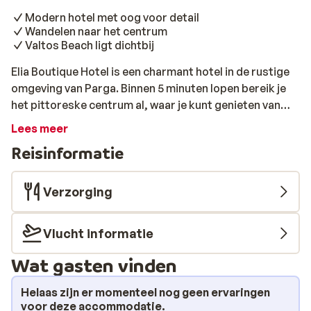
Modern hotel met oog voor detail
Wandelen naar het centrum
Valtos Beach ligt dichtbij
Elia Boutique Hotel is een charmant hotel in de rustige
omgeving van Parga. Binnen 5 minuten lopen bereik je
het pittoreske centrum al, waar je kunt genieten van
een heerlijke Griekse maaltijd in een plaatselijke
Lees meer
taverne. Even lekker afkoelen in de zee? Het populaire
Reisinformatie
Valtos-strand ligt op ongeveer 800 meter van het
hotel. Elia Boutique Hotel biedt een perfecte
combinatie van elegantie en comfort, met een stijlvol
Verzorging
interieur. Hier vind je een rustige en ontspannen
omgeving die geschikt is voor zowel stellen als
Vlucht informatie
gezinnen die op zoek zijn naar een ontspannen vakantie
in een prachtige omgeving.
Wat gasten vinden
Helaas zijn er momenteel nog geen ervaringen
voor deze accommodatie.