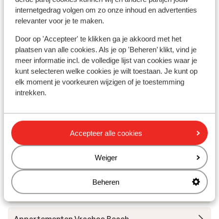
Irida Parga (previously Irida Boutique Hotel)
internetgedrag volgen om zo onze inhoud en advertenties
relevanter voor je te maken.
Appartementen Donatos
Door op 'Accepteer' te klikken ga je akkoord met het
plaatsen van alle cookies. Als je op 'Beheren’ klikt, vind je
Elix Hotel, Mar-Bella Collection
meer informatie incl. de volledige lijst van cookies waar je
kunt selecteren welke cookies je wilt toestaan. Je kunt op
Hotel Maistrali
elk moment je voorkeuren wijzigen of je toestemming
intrekken.
Hotel Olympic
Accepteer alle cookies
The Well Parga
Weiger
Hotel & Suites Scarabeo
Beheren
Postman's House - Aparthotel