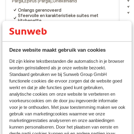
L
Parga
Epirus (Parga)
Griekenland
N
Onlangs gerenoveerd
D
Sfeervolle en karakteristieke suites met
kitchenette
Wandelen door smalle straatjes
vanaf prijs p.p.
Di 20 Okt. - Di 27 Okt.
Di 6
€ 552
Logies
2
pers.
Logi
Bekijk
Deze website maakt gebruik van cookies
Dit zijn kleine tekstbestanden die automatisch in je browser
worden geïnstalleerd als je onze website bezoekt.
Standaard gebruiken we bij Sunweb Group GmbH
functionele cookies die ervoor zorgen dat de website goed
werkt en dat je alle functies goed kunt gebruiken,
Andere accommodaties in Epirus
analytische cookies om onze website te verbeteren en
voorkeurscookies om de door jou ingevoerde informatie
(Parga)
voor je te onthouden. Met jouw toestemming maken we ook
gebruik van marketingcookies waarmee we onze
Aparthotel Villa Coralli
marketingprestaties analyseren en onze aanbiedingen
kunnen personaliseren. Door het plaatsen van eerste en
derde partij cookies kunnen wij en andere partijen jouw