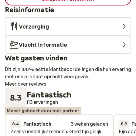
Reisinformatie
Verzorging
Vlucht informatie
Wat gasten vinden
Dit zijn 100% echte klantbeoordelingen die hun ervaring
met ons product oprecht weergeven.
Meer over reviews
Fantastisch
8.3
113 ervaringen
Meest geboekt door met partner
Fantastisch
3 weken geleden
F
8.4
8.9
Zeer vriendelijke mensen. Geeft je gelijk
Zeer vriendelijke mensen. Geeft je gelijk
Fijn ap
Fijn ap