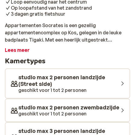
Loop eenvoudig naar het centrum
Op loopafstand van het zandstrand
3 dagen gratis fietshuur
Appartementen Socrates is een gezellig
appartementencomplex op Kos, gelegen in de leuke
badplaats Tigaki. Met een heerlijk uitgestrekt
zandstrand op loopafstand, is dit een goede keus om
Lees meer
een relaxte vakantie door te brengen. Geniet overdag
Kamertypes
bij het zwembad van het heerlijke weer, of schuif aan bij
de gezellige poolbar voor een cocktail of snack. De
Griekse gastvrijheid zal je ook niet ontgaan, want de
studio max 2 personen landzijde
hele familie zorgt er persoonlijk voor een onbezorgde
(Street side)
geschikt voor 1 tot 2 personen
vakantie. En wil je de omgeving ontdekken, dan sta je zo
tussen de leuke winkels en barretjes van Tigaki!
studio max 2 personen zwembadzijde
geschikt voor 1 tot 2 personen
studio max 3 personen landzijde