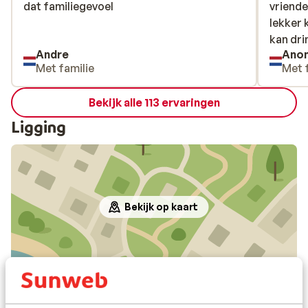
dat familiegevoel
dat familiegevoel
vriende
vriende
lekker 
lekker 
kan dri
kan dri
Andre
Ano
Met familie
Met 
Bekijk alle 113 ervaringen
Ligging
Bekijk op kaart
In de buurt
Strand: 450 m