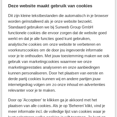
Centrum Tigaki: 400 m
Deze website maakt gebruik van cookies
Luchthaven: 16 km
Dit zijn kleine tekstbestanden die automatisch in je browser
Bushalte: 30 m
worden geïnstalleerd als je onze website bezoekt.
Pinautomaat: 250 m
Standaard gebruiken we bij Sunweb Group GmbH
Winkels: 200 m
functionele cookies die ervoor zorgen dat de website goed
(Mini)supermarkt: 200 m
werkt en dat je alle functies goed kunt gebruiken,
Restaurant: 50 m
analytische cookies om onze website te verbeteren en
Apotheek: 1000 m
voorkeurscookies om de door jou ingevoerde informatie
Arts: 50 m
voor je te onthouden. Met jouw toestemming maken we ook
Ziekenhuis: 10 km
gebruik van marketingcookies waarmee we onze
Aan een hoofdweg
marketingprestaties analyseren en onze aanbiedingen
kunnen personaliseren. Door het plaatsen van eerste en
derde partij cookies kunnen wij en andere partijen jouw
Ook interessant voor jou
internetgedrag volgen om zo onze inhoud en advertenties
relevanter voor je te maken.
Door op 'Accepteer' te klikken ga je akkoord met het
plaatsen van alle cookies. Als je op 'Beheren’ klikt, vind je
meer informatie incl. de volledige lijst van cookies waar je