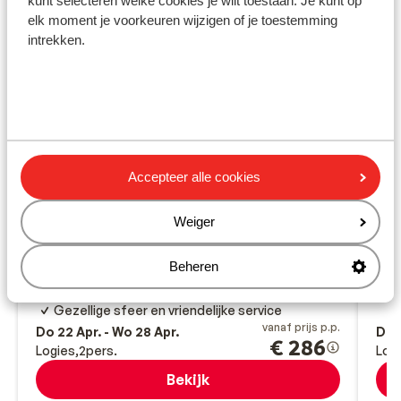
kunt selecteren welke cookies je wilt toestaan. Je kunt op
elk moment je voorkeuren wijzigen of je toestemming
intrekken.
Fantastisch
8.9
Accepteer alle cookies
Appartementen Sunrise
Ap
Kos-Stad
Kos
Griekenland
Kos
Weiger
Top locatie
F
Gerenoveerde appartementen, zwembad en
B
Beheren
bar
G
Het gevoel van thuis
Gezellige sfeer en vriendelijke service
vanaf prijs p.p.
Do 22 Apr. - Wo 28 Apr.
Do 2
€ 286
Logies
2
pers.
Logi
Bekijk