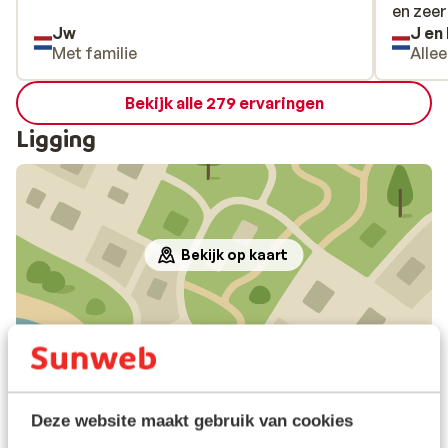
en zeer
en zeer
Jw
J en
Met familie
Alle
Bekijk alle 279 ervaringen
Ligging
Bekijk op kaart
In de buurt
Strand: 100 m
Centrum: 500 m
Deze website maakt gebruik van cookies
Luchthaven: 25 km