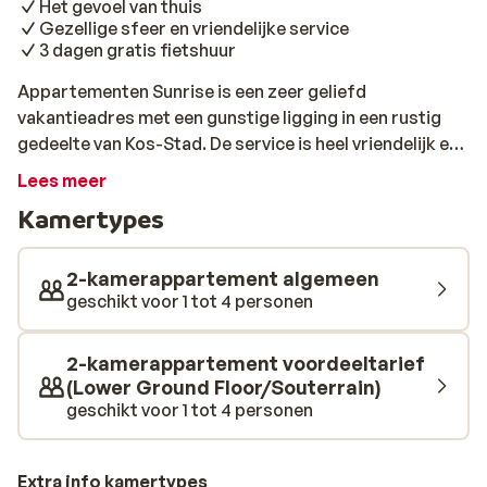
Het gevoel van thuis
Gezellige sfeer en vriendelijke service
3 dagen gratis fietshuur
Appartementen Sunrise is een zeer geliefd
vakantieadres met een gunstige ligging in een rustig
gedeelte van Kos-Stad. De service is heel vriendelijk en
de sfeer is gezellig. Bij het gerenoveerde zwembad
Lees meer
staan de zonnebedjes met parasols al voor je klaar. In
Kamertypes
de poolbar kun je gedurende de dag heerlijk een drankje
bestellen. Klinkt goed toch?! Voor kinderen is er een
apart kinderbad en een speeltuintje dus die vermaken
2-kamerappartement algemeen
zich ook. Je wandelt op je gemak naar het strand en in
geschikt voor 1 tot 4 personen
de directe omgeving zijn er voldoende goede
restaurants te vinden waar je kunt aanschuiven voor
2-kamerappartement voordeeltarief
een lekkere maaltijd. Relax en geniet van een fijne
(Lower Ground Floor/Souterrain)
vakantie op het leuke eiland Kos!
geschikt voor 1 tot 4 personen
Extra info kamertypes