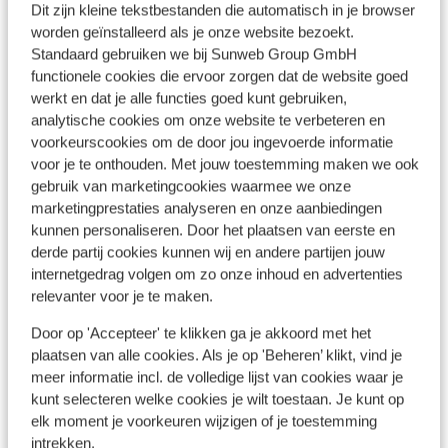
Dit zijn kleine tekstbestanden die automatisch in je browser
Bushalte: 100 m
worden geïnstalleerd als je onze website bezoekt.
Pinautomaat: 300 m
Standaard gebruiken we bij Sunweb Group GmbH
Winkels: 50 m
functionele cookies die ervoor zorgen dat de website goed
(Mini)supermarkt: 50 m
werkt en dat je alle functies goed kunt gebruiken,
Restaurant: 50 m
analytische cookies om onze website te verbeteren en
voorkeurscookies om de door jou ingevoerde informatie
voor je te onthouden. Met jouw toestemming maken we ook
Ook interessant voor jou
gebruik van marketingcookies waarmee we onze
marketingprestaties analyseren en onze aanbiedingen
kunnen personaliseren. Door het plaatsen van eerste en
derde partij cookies kunnen wij en andere partijen jouw
internetgedrag volgen om zo onze inhoud en advertenties
relevanter voor je te maken.
Door op 'Accepteer' te klikken ga je akkoord met het
plaatsen van alle cookies. Als je op 'Beheren’ klikt, vind je
meer informatie incl. de volledige lijst van cookies waar je
kunt selecteren welke cookies je wilt toestaan. Je kunt op
elk moment je voorkeuren wijzigen of je toestemming
intrekken.