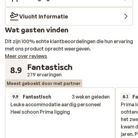
Vlucht informatie
Wat gasten vinden
Dit zijn 100% echte klantbeoordelingen die hun ervaring
met ons product oprecht weergeven.
Meer over reviews
Fantastisch
8.9
279 ervaringen
Meest geboekt door met partner
Fantastisch
3 weken geleden
Fa
9.9
8.1
Leuke accommodatie aardig personeel
Leuke accommodatie aardig personeel
Prima l
Prima l
Heel schoon Prima ligging
Heel schoon Prima ligging
ochtend
ochtend
het zwe
het zwe
kwam d
kwam d
jaren.
jaren.