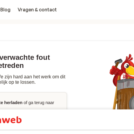
Blog
Vragen & contact
nverwachte fout
etreden
 zijn hard aan het werk om dit
lijk op te lossen.
te herladen
of ga terug naar
p
nodig hebt, raadpleeg dan de
ct
met ons op.