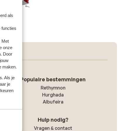
erd als
 functies
. Met
e onze
n. Door
 jouw
te maken.
. Als je
Populaire bestemmingen
aar je
Rethymnon
rkeuren
Hurghada
Albufeira
Hulp nodig?
Vragen & contact