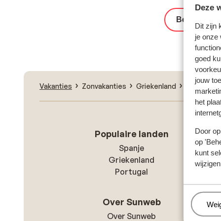
Deze w
Bekijk het 
Dit zijn
je onze
function
goed ku
voorkeu
jouw to
Vakanties
Zonvakanties
Griekenland
Kos
Kos
marketi
het plaa
internet
Door op 
Populaire landen
op 'Behe
Spanje
kunt sel
Griekenland
wijzigen
Portugal
Over Sunweb
Beh
Wei
Over Sunweb