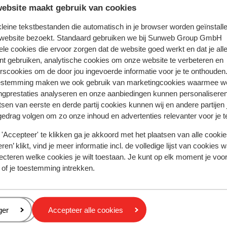
ebsite maakt gebruik van cookies
volledige aanbod
 kleine tekstbestanden die automatisch in je browser worden geïnstalle
 website bezoekt. Standaard gebruiken we bij Sunweb Group GmbH
ele cookies die ervoor zorgen dat de website goed werkt en dat je alle
nt gebruiken, analytische cookies om onze website te verbeteren en
rscookies om de door jou ingevoerde informatie voor je te onthouden
estemming maken we ook gebruik van marketingcookies waarmee w
-Stad
Hotel Triton
ngprestaties analyseren en onze aanbiedingen kunnen personalisere
tsen van eerste en derde partij cookies kunnen wij en andere partijen
gedrag volgen om zo onze inhoud en advertenties relevanter voor je 
'Accepteer' te klikken ga je akkoord met het plaatsen van alle cookies
Populaire regio's
ren’ klikt, vind je meer informatie incl. de volledige lijst van cookies w
Kreta
ecteren welke cookies je wilt toestaan. Je kunt op elk moment je voo
Gran Canaria
 of je toestemming intrekken.
Zakynthos
Privacy & cookies
eren
ger
Accepteer alle cookies
Privacy