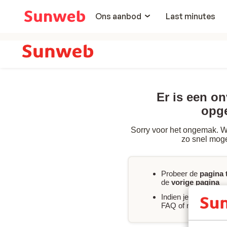
Ons aanbod
Last minutes
Er is een o
opg
Sorry voor het ongemak. We
zo snel moge
Probeer de
pagina 
de
vorige pagina
Indien je
direct hul
FAQ of neem
conta