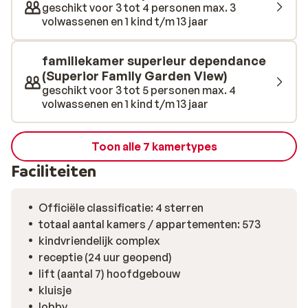
geschikt voor 3 tot 4 personen max. 3
te maken van de heerlijke spa of een fijne massage in
volwassenen en 1 kind t/m 13 jaar
het zusterhotel. Ben je liever wat sportiever bezig? Dat
kan tijdens een potje tennis, mini golf of wedstrijdje
familiekamer superieur dependance
beachvolley. Dit hotel is een ideale plek voor een
(Superior Family Garden View)
welverdiende vakantie. Ben je al overtuigd?
geschikt voor 3 tot 5 personen max. 4
volwassenen en 1 kind t/m 13 jaar
Toon alle 7 kamertypes
Faciliteiten
Officiële classificatie: 4 sterren
totaal aantal kamers / appartementen: 573
kindvriendelijk complex
receptie (24 uur geopend)
lift (aantal 7) hoofdgebouw
kluisje
lobby