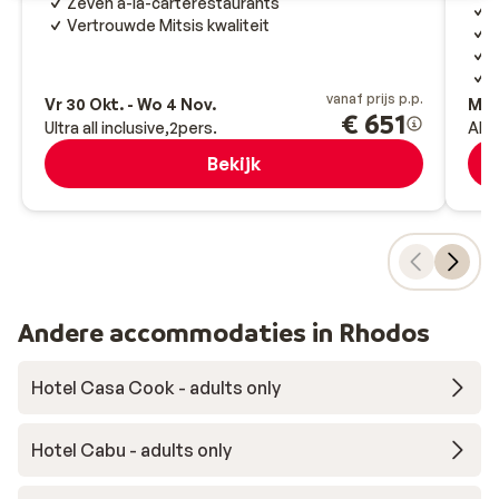
Zeven à-la-carterestaurants
M
Vertrouwde Mitsis kwaliteit
G
G
V
vanaf prijs p.p.
Vr 30 Okt. - Wo 4 Nov.
Ma 1
€ 651
Ultra all inclusive
2
pers.
All-
Bekijk
Andere accommodaties in Rhodos
Hotel Casa Cook - adults only
Hotel Cabu - adults only