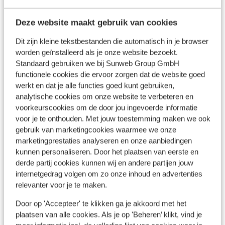
Deze website maakt gebruik van cookies
Dit zijn kleine tekstbestanden die automatisch in je browser
In de buurt
worden geïnstalleerd als je onze website bezoekt.
Aan het strand (kiezelstrand, ligstoelen (gratis) ,
Standaard gebruiken we bij Sunweb Group GmbH
parasol (gratis) )
functionele cookies die ervoor zorgen dat de website goed
Afstand tot privéstrand circa 0 meter
werkt en dat je alle functies goed kunt gebruiken,
Centrum Faliraki: 3 km
analytische cookies om onze website te verbeteren en
Centrum Rhodes town: 12 km
voorkeurscookies om de door jou ingevoerde informatie
Afstand tot oude centrum rhodos-stad circa 11
voor je te onthouden. Met jouw toestemming maken we ook
kilometer
gebruik van marketingcookies waarmee we onze
Luchthaven: 18 km
marketingprestaties analyseren en onze aanbiedingen
Pinautomaat: 30 m
kunnen personaliseren. Door het plaatsen van eerste en
derde partij cookies kunnen wij en andere partijen jouw
internetgedrag volgen om zo onze inhoud en advertenties
Ook interessant voor jou
relevanter voor je te maken.
Door op 'Accepteer' te klikken ga je akkoord met het
plaatsen van alle cookies. Als je op 'Beheren’ klikt, vind je