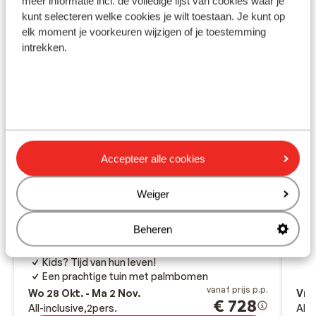
meer informatie incl. de volledige lijst van cookies waar je
kunt selecteren welke cookies je wilt toestaan. Je kunt op
elk moment je voorkeuren wijzigen of je toestemming
intrekken.
Ho
Accepteer alle cookies
Falir
Fantastisch
8.7
Hotel Lindos Princess Beach
Weiger
Z
P
Lardos
Rhodos
Griekenland
S
Beheren
Perfect voor een familievakantie
Het heerlijke strand pal voor de deur
Kids? Tijd van hun leven!
Een prachtige tuin met palmbomen
vanaf prijs p.p.
Wo 28 Okt. - Ma 2 Nov.
Vr 3
€ 728
All-inclusive
2
pers.
All-