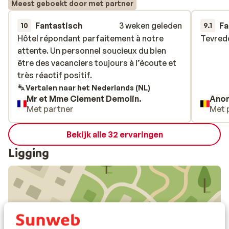
Meest geboekt door met partner
Fantastisch
3 weken geleden
Fa
10
9.1
Hôtel répondant parfaitement à notre
Hôtel répondant parfaitement à notre
Tevrede
Tevrede
attente. Un personnel soucieux du bien
attente. Un personnel soucieux du bien
être des vacanciers toujours à l’écoute et
être des vacanciers toujours à l’écoute et
très réactif positif.
très réactif positif.
Vertalen naar het Nederlands (NL)
Mr et Mme Clement Demolin.
Ano
Met partner
Met 
Bekijk alle 32 ervaringen
Ligging
Bekijk op kaart