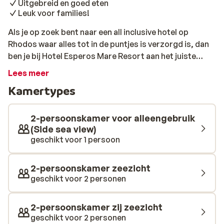
Uitgebreid en goed eten
Leuk voor families!
Als je op zoek bent naar een all inclusive hotel op
Rhodos waar alles tot in de puntjes is verzorgd is, dan
ben je bij Hotel Esperos Mare Resort aan het juiste
adres. Een fantastische locatie aan het strand, check.
Lees meer
Goed en uitgebreid eten, check. Moderne kamers met
Kamertypes
hedendaags comfort, check. En een prachtig zwembad
met uitzicht over zee en een lazy river, check, check,
check. Hoeveel vinkjes heb je afgevinkt? Dit
2-persoonskamer voor alleengebruik
kindvriendelijke vakantieparadijs is ook nog eens leuk
(Side sea view)
geschikt voor 1 persoon
voor alle leeftijden. Dat komt omdat er van alles te
doen is: van midgetgolf en beachvolleybal tot tennissen
en yoga. Voor optimale ontspanning is er een
2-persoonskamer zeezicht
wellnesscenter. Hier worden lichaam en geest weer
geschikt voor 2 personen
helemaal in balans gebracht tijdens een heerlijke
massage of chocolade behandeling.
2-persoonskamer zij zeezicht
geschikt voor 2 personen