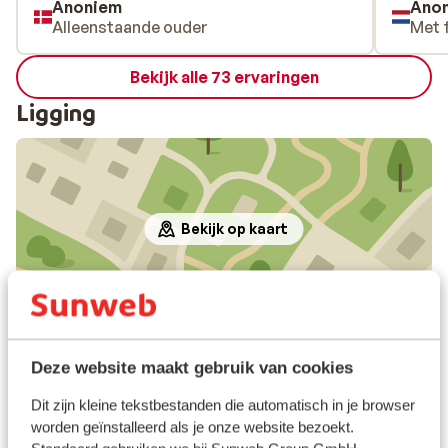
Anoniem
Ano
Alleenstaande ouder
Met 
Bekijk alle 73 ervaringen
Ligging
Bekijk op kaart
In de buurt
Deze website maakt gebruik van cookies
Door boulevard gescheiden van het strand
Aan het strand
Dit zijn kleine tekstbestanden die automatisch in je browser
In het centrum
worden geïnstalleerd als je onze website bezoekt.
Luchthaven: 21 km