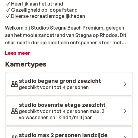
Heerlijk aan het strand
Gezelligheid op loopafstand
Diverse recreatiemogelijkheden
Welkom bij Studios Stegna Beach Premium, gelegen
aan het mooie zandstrand van Stegna op Rhodos. Dit
charmante dorpje biedt een ontspannen sfeer met
gezellige (vis)restaurants en sfeervolle barretjes,
Lees meer
perfect voor een heerlijke avond aan zee. Hier kun je
Kamertypes
genieten van de lokale gastronomie en de gastvrijheid
van de Griekse cultuur. De moderne studio's zijn
comfortabel en van alle gemakken voorzien. Je hebt
studio begane grond zeezicht
toegang tot een zonnedek, een terras en een
geschikt voor 1 tot 4 personen
binnenplaats, waar je heerlijk kunt ontspannen. Voor de
actievelingen zijn er verschillende
studio bovenste etage zeezicht
watersportactiviteiten, zoals duiken en kanoën,
geschikt voor 1 tot 4 personen max. 3
beschikbaar in de buurt. Bij Studios Stegna Beach
volwassenen en 1 kind t/m 11 jaar
Premium vind je de perfecte balans tussen ontspanning
en avontuur.
studio max 2 personen landzijde