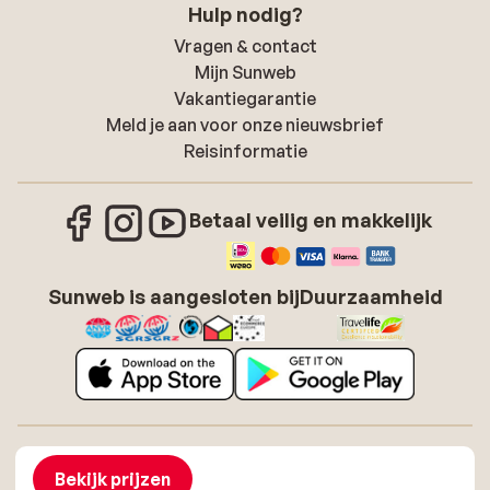
Hulp nodig?
Vragen & contact
Mijn Sunweb
Vakantiegarantie
Meld je aan voor onze nieuwsbrief
Reisinformatie
Betaal veilig en makkelijk
Sunweb is aangesloten bij
Duurzaamheid
Over Sunweb
Vacatures
Algemene voorwaarden zonvakanties
Cookies
Bekijk prijzen