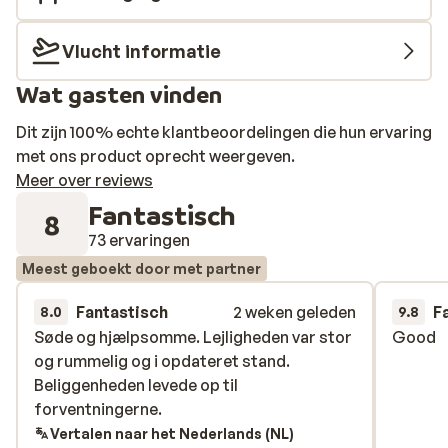
Vlucht informatie
Wat gasten vinden
Dit zijn 100% echte klantbeoordelingen die hun ervaring
met ons product oprecht weergeven.
Meer over reviews
Fantastisch
8
73 ervaringen
Meest geboekt door met partner
Fantastisch
2 weken geleden
F
8.0
9.8
Søde og hjælpsomme. Lejligheden var stor
Søde og hjælpsomme. Lejligheden var stor
Good
Good
og rummelig og i opdateret stand.
og rummelig og i opdateret stand.
Beliggenheden levede op til
Beliggenheden levede op til
forventningerne.
forventningerne.
Vertalen naar het Nederlands (NL)