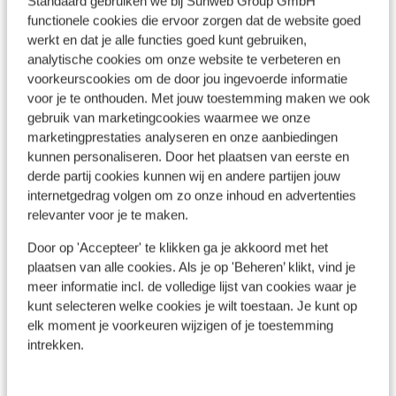
Standaard gebruiken we bij Sunweb Group GmbH
(Mini)supermarkt: 50 m
functionele cookies die ervoor zorgen dat de website goed
Restaurant: 20 m
werkt en dat je alle functies goed kunt gebruiken,
analytische cookies om onze website te verbeteren en
voorkeurscookies om de door jou ingevoerde informatie
Ook interessant voor jou
voor je te onthouden. Met jouw toestemming maken we ook
gebruik van marketingcookies waarmee we onze
marketingprestaties analyseren en onze aanbiedingen
kunnen personaliseren. Door het plaatsen van eerste en
derde partij cookies kunnen wij en andere partijen jouw
internetgedrag volgen om zo onze inhoud en advertenties
relevanter voor je te maken.
Door op 'Accepteer' te klikken ga je akkoord met het
plaatsen van alle cookies. Als je op 'Beheren’ klikt, vind je
meer informatie incl. de volledige lijst van cookies waar je
kunt selecteren welke cookies je wilt toestaan. Je kunt op
elk moment je voorkeuren wijzigen of je toestemming
intrekken.
Goed
7.6