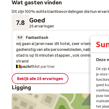
Wat gasten vinden
Dit zijn 100% echte klantbeoordelingen die hun erva
Goed
7.8
25 ervaringen
Fantastisch
7 mei 
9.9
wij gaan al jaren naar dit hotel, zeer vriendelijk en
wij gaan al jaren naar dit hotel, zeer vriendelijk en
gedienstig van alle personeelsleden, nabijheid van 
gedienstig van alle personeelsleden, nabijheid van 
stad is op 15 minuten stappen , ook onmiddellijk aa
stad is op 15 minuten stappen , ook onmiddellijk aa
Deze w
strand
strand
pachri
Met partner
Dit zijn
je onze
Bekijk alle 25 ervaringen
function
goed ku
Ligging
voorkeu
jouw to
marketi
het plaa