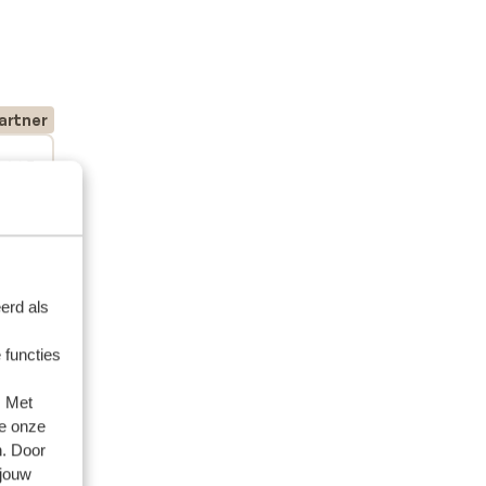
artner
 2025
e
e
erd als
 functies
. Met
e onze
n. Door
 jouw