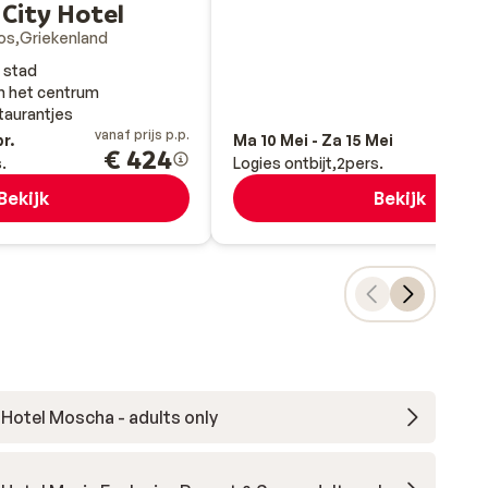
City Hotel
os
Griekenland
e stad
in het centrum
staurantjes
vanaf prijs p.p.
va
pr.
Ma 10 Mei - Za 15 Mei
€ 424
.
Logies ontbijt
2
pers.
Bekijk
Bekijk
Hotel Moscha - adults only