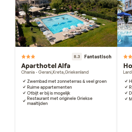
Fantastisch
8.3
Aparthotel Alfa
Ho
Chania - Gerani
Kreta
Griekenland
Lar
Zwembad met zonneterras & veel groen
H
Ruime appartementen
R
Otbijt er bij is mogelijk
D
Restaurant met originele Griekse
M
maaltijden