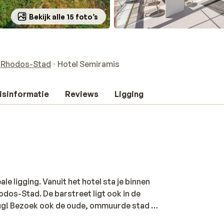
Bekijk alle 15 foto’s
Rhodos-Stad
Hotel Semiramis
isinformatie
Reviews
Ligging
e ligging. Vanuit het hotel sta je binnen
odos-Stad. De barstreet ligt ook in de
rug! Bezoek ook de oude, ommuurde stad en
r ontbijtje en 's avonds staat er een