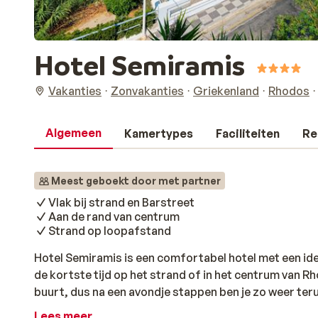
Hotel Semiramis
Vakanties
Zonvakanties
Griekenland
Rhodos
Algemeen
Kamertypes
Faciliteiten
Re
Meest geboekt door met partner
Vlak bij strand en Barstreet
Aan de rand van centrum
Strand op loopafstand
Hotel Semiramis is een comfortabel hotel met een ideal
de kortste tijd op het strand of in het centrum van Rh
buurt, dus na een avondje stappen ben je zo weer te
de sfeervolle haven. 's Morgens begin je met een lekke
Lees meer