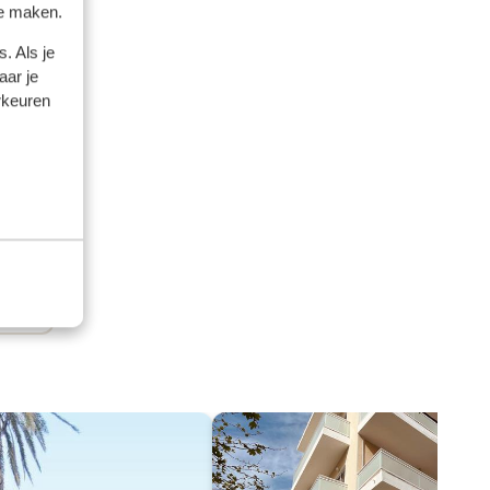
te maken.
. Als je
aar je
rkeuren