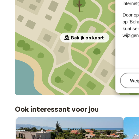
internet
Door op 
op 'Behe
kunt sel
wijzigen
Bekijk op kaart
Beh
Wei
Ook interessant voor jou