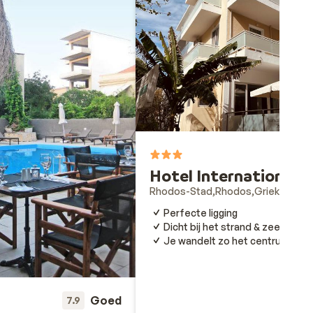
7
Hotel International
Rhodos-Stad
Rhodos
Griekenland
Perfecte ligging
Dicht bij het strand & zee
Je wandelt zo het centrum in
Goed
7.9