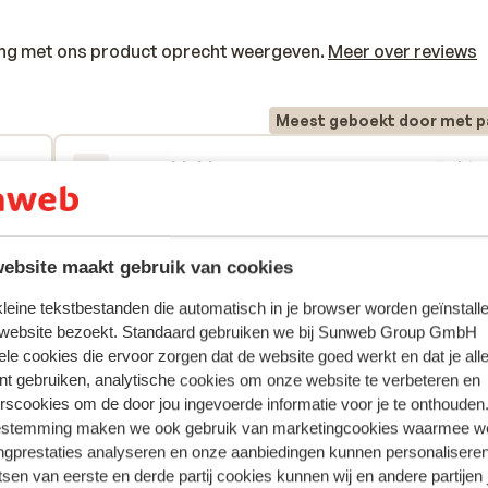
ring met ons product oprecht weergeven.
Meer over reviews
Meest geboekt door met p
2026
Gemiddeld
5 okt.
5.7
Frukostkaos, åt stående 3 dagar, enormt störand
Frukostkaos, åt stående 3 dagar, enormt störand
de
de
balkongrökning HELA TIDEN
balkongrökning HELA TIDEN
n het
n het
Vertalen naar het Nederlands (NL)
ebsite maakt gebruik van cookies
Bebbo
Alleen
 kleine tekstbestanden die automatisch in je browser worden geïnstalle
 website bezoekt. Standaard gebruiken we bij Sunweb Group GmbH
ele cookies die ervoor zorgen dat de website goed werkt en dat je alle
nt gebruiken, analytische cookies om onze website te verbeteren en
rscookies om de door jou ingevoerde informatie voor je te onthouden
estemming maken we ook gebruik van marketingcookies waarmee w
In de buurt
ngprestaties analyseren en onze aanbiedingen kunnen personalisere
Strand: 150 m
tsen van eerste en derde partij cookies kunnen wij en andere partijen