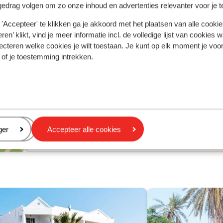
Centrum: 750 m
gedrag volgen om zo onze inhoud en advertenties relevanter voor je 
Oude centrum: 800 m
'Accepteer' te klikken ga je akkoord met het plaatsen van alle cookies
Barstreet: 500 m
ren’ klikt, vind je meer informatie incl. de volledige lijst van cookies w
Luchthaven: 13 km
ecteren welke cookies je wilt toestaan. Je kunt op elk moment je voo
Bushalte: 50 m
 of je toestemming intrekken.
Pinautomaat: 100 m
Winkels: 50 m
(Mini)supermarkt: 50 m
Restaurant: 50 m
Arts: 20 m
Ziekenhuis: 5 km
eren
ger
Accepteer alle cookies
Rustig gelegen