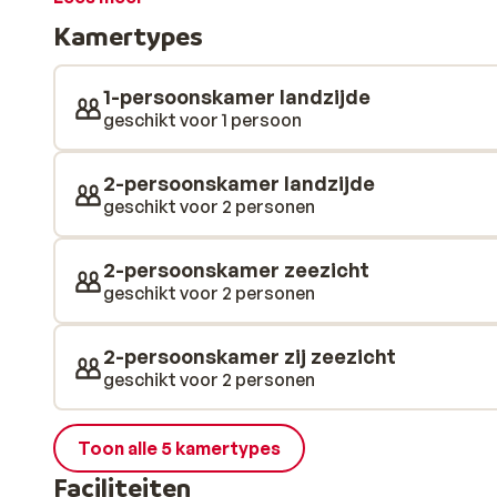
heerlijk buffet voor je klaar. Dit hotel is de perfecte
Kamertypes
genieten als Rhodos te leren kennen!
1-persoonskamer landzijde
geschikt voor 1 persoon
2-persoonskamer landzijde
geschikt voor 2 personen
2-persoonskamer zeezicht
geschikt voor 2 personen
2-persoonskamer zij zeezicht
geschikt voor 2 personen
Toon alle 5 kamertypes
Faciliteiten