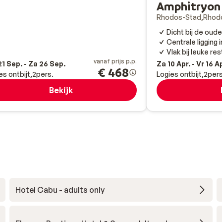
Amphitryon 
Rhodos-Stad
Rhod
Dicht bij de oud
Centrale ligging 
Vlak bij leuke re
vanaf prijs p.p.
1 Sep. - Za 26 Sep.
Za 10 Apr. - Vr 16 A
€ 468
es ontbijt
2
pers.
Logies ontbijt
2
pers
Bekijk
Hotel Cabu - adults only