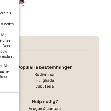
erd als
 functies
. Met
e onze
n. Door
 jouw
te maken.
. Als je
Populaire bestemmingen
aar je
Rethymnon
rkeuren
Hurghada
Albufeira
Hulp nodig?
Vragen & contact