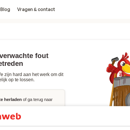
Blog
Vragen & contact
nverwachte fout
etreden
 zijn hard aan het werk om dit
lijk op te lossen.
te herladen
of ga terug naar
p
nodig hebt, raadpleeg dan de
ct
met ons op.