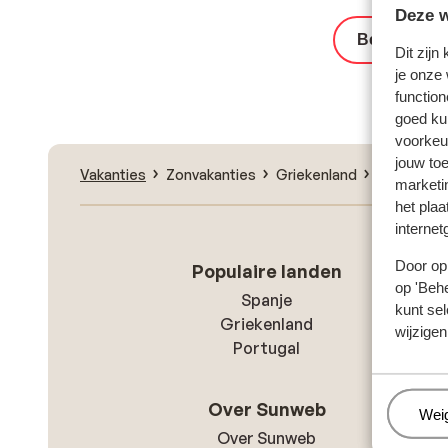
Deze w
Bekijk het 
Dit zijn
je onze
function
goed ku
voorkeu
jouw to
Vakanties
Zonvakanties
Griekenland
Rhodos
marketi
het plaa
internet
Door op 
Populaire landen
op 'Behe
Spanje
kunt sel
Griekenland
wijzigen
Portugal
Over Sunweb
Beh
Wei
Over Sunweb