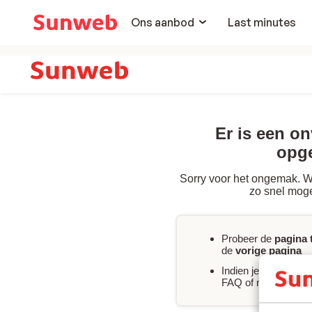
Ons aanbod
Last minutes
Er is een o
opg
Sorry voor het ongemak. We
zo snel moge
Probeer de
pagina 
de
vorige pagina
Indien je
direct hul
FAQ of neem
conta