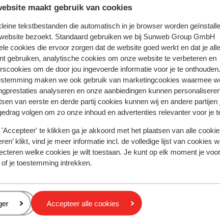
ebsite maakt gebruik van cookies
volledige aanbod
 kleine tekstbestanden die automatisch in je browser worden geïnstalle
 website bezoekt. Standaard gebruiken we bij Sunweb Group GmbH
ele cookies die ervoor zorgen dat de website goed werkt en dat je alle
nt gebruiken, analytische cookies om onze website te verbeteren en
rscookies om de door jou ingevoerde informatie voor je te onthouden
estemming maken we ook gebruik van marketingcookies waarmee w
Ixia
Hotel Nathalie - adults only
ngprestaties analyseren en onze aanbiedingen kunnen personalisere
tsen van eerste en derde partij cookies kunnen wij en andere partijen
gedrag volgen om zo onze inhoud en advertenties relevanter voor je 
'Accepteer' te klikken ga je akkoord met het plaatsen van alle cookies
Populaire regio's
ren’ klikt, vind je meer informatie incl. de volledige lijst van cookies w
Kreta
ecteren welke cookies je wilt toestaan. Je kunt op elk moment je voo
Gran Canaria
 of je toestemming intrekken.
Zakynthos
Privacy & cookies
eren
ger
Accepteer alle cookies
Privacy