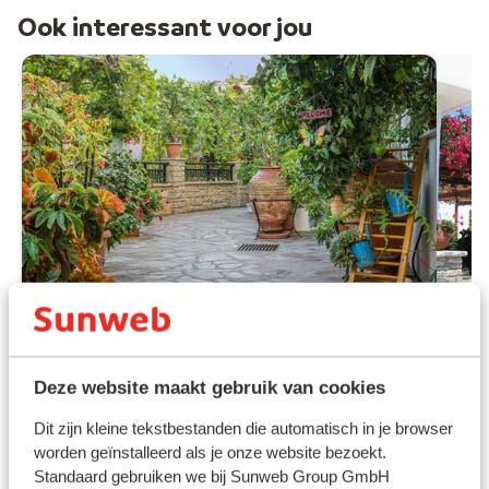
Ook interessant voor jou
Fantastisch
8.4
Deze website maakt gebruik van cookies
Hotel Golden Sun
Kokkari
Samos
Griekenland
Ap
Dit zijn kleine tekstbestanden die automatisch in je browser
worden geïnstalleerd als je onze website bezoekt.
Typisch Grieks adresje
Kokk
Standaard gebruiken we bij Sunweb Group GmbH
Loopafstand van strand & centrum