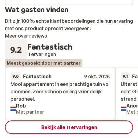
accommodaties beschikken over een kitchenette,
Wat gasten vinden
airconditioning en een eigen balkon of terras met zitje.
In de directe omgeving vind je diverse gezellige bars en
Dit zijn 100% echte klantbeoordelingen die hun ervaring
restaurants waar je kunt genieten van de lokale keuken.
met ons product oprecht weergeven.
Op slechts 100 meter van Olympia Village ligt het
Meer over reviews
strand, waar je kunt genieten van kristalhelder water en
Fantastisch
9.2
een ontspannen dag onder de Griekse zon. Dankzij de
11 ervaringen
centrale ligging wandel je zo het sfeervolle Kokkari in,
Meest geboekt door met partner
met zijn gezellige tavernes en schilderachtige
straatjes. Ook de rest van het betoverende Samos ligt
Fantastisch
9 okt. 2025
Fa
9.0
9.1
binnen handbereik voor wie eropuit wil trekken.
Mooi appartement in een prachtige tuin vol
Mooi appartement in een prachtige tuin vol
Uiterst
Uiterst
bloemen. Zeer schoon en erg vriendelijk
bloemen. Zeer schoon en erg vriendelijk
echt Gr
echt Gr
personeel.
personeel.
strand 
strand 
Rob
Ano
Met partner
Met 
Bekijk alle 11 ervaringen