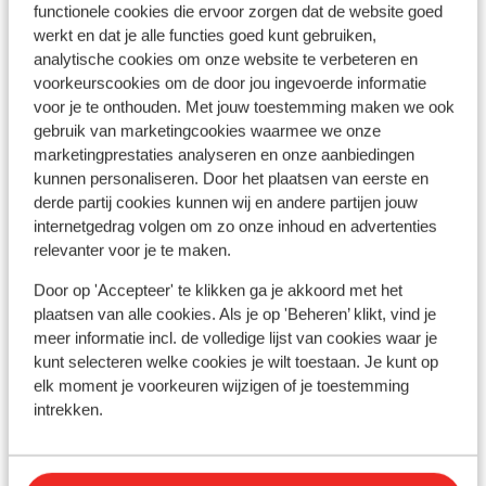
G
functionele cookies die ervoor zorgen dat de website goed
Goede prijs/kwaliteit verhouding
H
werkt en dat je alle functies goed kunt gebruiken,
P
analytische cookies om onze website te verbeteren en
vanaf prijs p.p.
Wo 7 Okt. - Di 13 Okt.
Wo 1
voorkeurscookies om de door jou ingevoerde informatie
€ 509
Logies
2
pers.
Log
voor je te onthouden. Met jouw toestemming maken we ook
Bekijk
gebruik van marketingcookies waarmee we onze
marketingprestaties analyseren en onze aanbiedingen
kunnen personaliseren. Door het plaatsen van eerste en
derde partij cookies kunnen wij en andere partijen jouw
internetgedrag volgen om zo onze inhoud en advertenties
relevanter voor je te maken.
Andere accommodaties in Samos
Door op 'Accepteer' te klikken ga je akkoord met het
plaatsen van alle cookies. Als je op 'Beheren’ klikt, vind je
meer informatie incl. de volledige lijst van cookies waar je
Appartementen Le Jardin
kunt selecteren welke cookies je wilt toestaan. Je kunt op
elk moment je voorkeuren wijzigen of je toestemming
Appartementen Aiolos
intrekken.
Appartementen Lito