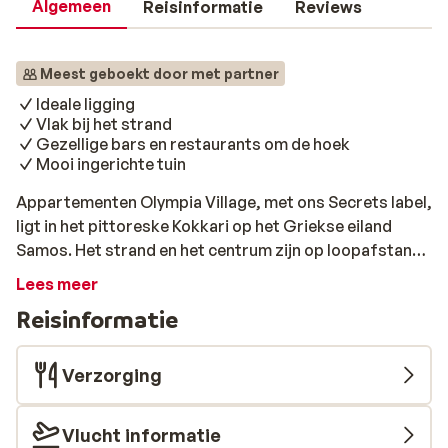
Algemeen
Reisinformatie
Reviews
Meest geboekt door met partner
Ideale ligging
Vlak bij het strand
Gezellige bars en restaurants om de hoek
Mooi ingerichte tuin
Appartementen Olympia Village, met ons Secrets label,
ligt in het pittoreske Kokkari op het Griekse eiland
Samos. Het strand en het centrum zijn op loopafstand;
een ideale ligging dus! Dit kleinschalige complex is
Lees meer
gebouwd in de traditionele stijl van een Grieks dorpje
Reisinformatie
en staat bekend om zijn prachtige, goed onderhouden
tuin vol kleurrijke bougainvilles. Het is mogelijk om het
ontbijt er bij te reserveren dat geserveerd wordt op het
Verzorging
terras, in de schaduw van de grote pergola. De
authentieke appartementen zijn ingericht in een
Vlucht informatie
landelijke stijl en bieden een comfortabele sfeer. Alle