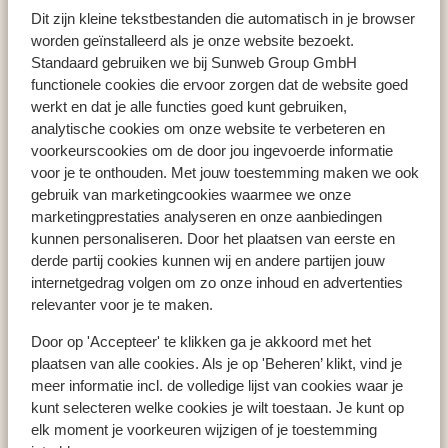
Argassi
Appartementen Xenos Kamara Beach
Dit zijn kleine tekstbestanden die automatisch in je browser
worden geïnstalleerd als je onze website bezoekt.
Standaard gebruiken we bij Sunweb Group GmbH
functionele cookies die ervoor zorgen dat de website goed
werkt en dat je alle functies goed kunt gebruiken,
Populaire landen
analytische cookies om onze website te verbeteren en
Spanje
voorkeurscookies om de door jou ingevoerde informatie
Griekenland
voor je te onthouden. Met jouw toestemming maken we ook
gebruik van marketingcookies waarmee we onze
Portugal
marketingprestaties analyseren en onze aanbiedingen
kunnen personaliseren. Door het plaatsen van eerste en
derde partij cookies kunnen wij en andere partijen jouw
Populaire regio's
internetgedrag volgen om zo onze inhoud en advertenties
Kreta
relevanter voor je te maken.
Gran Canaria
Door op 'Accepteer' te klikken ga je akkoord met het
Zakynthos
plaatsen van alle cookies. Als je op 'Beheren’ klikt, vind je
meer informatie incl. de volledige lijst van cookies waar je
kunt selecteren welke cookies je wilt toestaan. Je kunt op
Populaire bestemmingen
elk moment je voorkeuren wijzigen of je toestemming