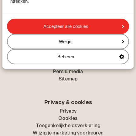
intrekken.
Rethymnon
Hurghada
Albufeira
Accepteer alle cookies
Over Sunweb
Weiger
Over Sunweb
Verantwoord op vakantie
Beheren
Vacatures
Pers & media
Sitemap
Privacy & cookies
Privacy
Cookies
Toegankelijkheidsverklaring
Wijzig je marketing voorkeuren