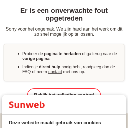
Er is een onverwachte fout
opgetreden
Sorry voor het ongemak. We zijn hard aan het werk om dit
zo snel mogelijk op te lossen.
Probeer de
pagina te herladen
of ga terug naar de
vorige pagina
Indien je
direct hulp
nodig hebt, raadpleeg dan de
FAQ of neem
contact
met ons op.
Bekijk het volledige aanbod
Vakanties
Zonvakanties
Griekenland
Zakynthos
Deze website maakt gebruik van cookies