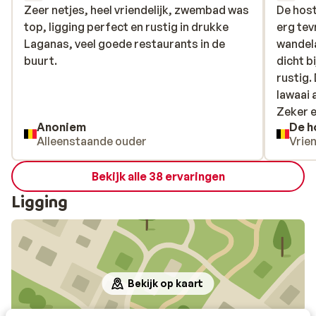
Zeer netjes, heel vriendelijk, zwembad was
Zeer netjes, heel vriendelijk, zwembad was
De host
De host
top, ligging perfect en rustig in drukke
top, ligging perfect en rustig in drukke
erg tev
erg tev
Laganas, veel goede restaurants in de
Laganas, veel goede restaurants in de
wandela
wandela
buurt.
buurt.
dicht bi
dicht bi
rustig.
rustig.
lawaai 
lawaai 
Zeker 
Zeker e
Anoniem
Alleenstaande ouder
Vrie
Bekijk alle 38 ervaringen
Ligging
Bekijk op kaart