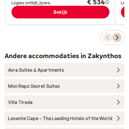
€ 534
Logies ontbijt
2
pers.
Logi
Bekijk
Andere accommodaties in Zakynthos
Avra Suites & Apartments
Mon Repo Secret Suites
Villa Tireda
Lesante Cape – The Leading Hotels of the World