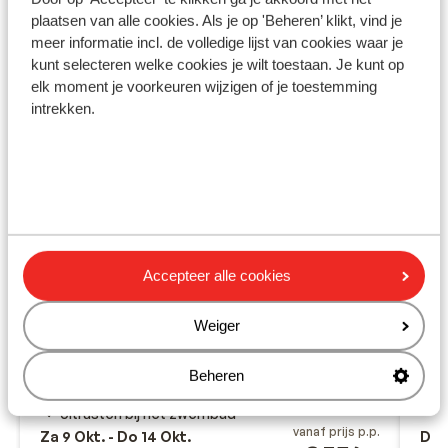
plaatsen van alle cookies. Als je op 'Beheren’ klikt, vind je
meer informatie incl. de volledige lijst van cookies waar je
kunt selecteren welke cookies je wilt toestaan. Je kunt op
elk moment je voorkeuren wijzigen of je toestemming
intrekken.
Fantastisch
9.3
Appartementen & Hotel
Ho
Accepteer alle cookies
Dannas Boutique - adults only
Tsili
Tsilivi
Zakynthos
Griekenland
Weiger
V
M
Adults only 16+
H
Op loopafstand van strand en centrum
Beheren
L
Zeer stijlvol ingerichte appartementen
Uitrusten bij het zwembad
vanaf prijs p.p.
Za 9 Okt. - Do 14 Okt.
Di 2