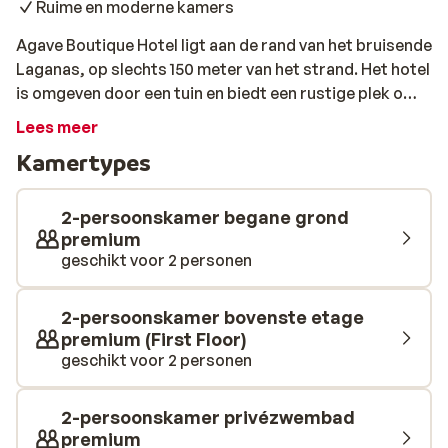
Ruime en moderne kamers
Agave Boutique Hotel ligt aan de rand van het bruisende
Laganas, op slechts 150 meter van het strand. Het hotel
is omgeven door een tuin en biedt een rustige plek om
te verblijven, maar ook de levendigheid van Laganas is
Lees meer
binnen handbereik. De moderne kamers zijn ruim en
Kamertypes
comfortabel ingericht en voorzien van alle
benodigdheden voor een ontspannen vakantie. In
Laganas vind je een breed scala aan restaurants, bars
2-persoonskamer begane grond
en uitgaansgelegenheden. Het eiland Zakynthos biedt
premium
geschikt voor 2 personen
daarnaast veel mogelijkheden voor activiteiten, zoals
watersport, wandelen en sightseeing. Agave Boutique
Hotel is een ideale accommodatie voor gezinnen,
2-persoonskamer bovenste etage
stellen en vrienden die op zoek zijn naar een combinatie
premium (First Floor)
van rust en gezelligheid.
geschikt voor 2 personen
2-persoonskamer privézwembad
premium