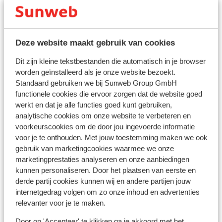
In de buurt
Deze website maakt gebruik van cookies
Strand: 190 m
Aan de rand van het centrum
Dit zijn kleine tekstbestanden die automatisch in je browser
Centrum: 570 m
worden geïnstalleerd als je onze website bezoekt.
Barstreet: 570 m
Standaard gebruiken we bij Sunweb Group GmbH
functionele cookies die ervoor zorgen dat de website goed
Luchthaven: 8 km
werkt en dat je alle functies goed kunt gebruiken,
Bushalte: 600 m
analytische cookies om onze website te verbeteren en
Pinautomaat: 600 m
voorkeurscookies om de door jou ingevoerde informatie
Winkels: 130 m
voor je te onthouden. Met jouw toestemming maken we ook
(Mini)supermarkt: 130 m
gebruik van marketingcookies waarmee we onze
Restaurant: 170 m
marketingprestaties analyseren en onze aanbiedingen
kunnen personaliseren. Door het plaatsen van eerste en
derde partij cookies kunnen wij en andere partijen jouw
Ook interessant voor jou
internetgedrag volgen om zo onze inhoud en advertenties
relevanter voor je te maken.
Door op 'Accepteer' te klikken ga je akkoord met het