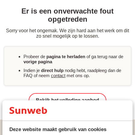
Er is een onverwachte fout
opgetreden
Sorry voor het ongemak. We zijn hard aan het werk om dit
zo snel mogelijk op te lossen.
Probeer de
pagina te herladen
of ga terug naar de
vorige pagina
Indien je
direct hulp
nodig hebt, raadpleeg dan de
FAQ of neem
contact
met ons op.
Bekijk het volledige aanbod
Vakanties
Zonvakanties
Griekenland
Zakynthos
Deze website maakt gebruik van cookies