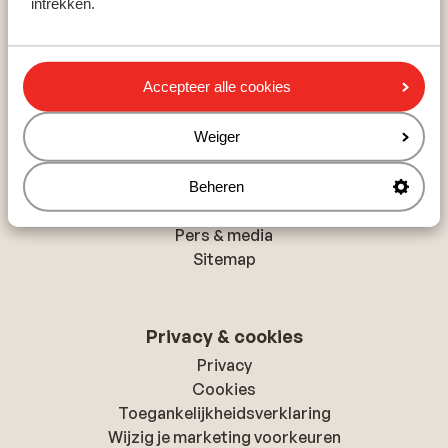
intrekken.
Rethymnon
Hurghada
Albufeira
Accepteer alle cookies
Over Sunweb
Weiger
Over Sunweb
Verantwoord op vakantie
Beheren
Vacatures
Pers & media
Sitemap
Privacy & cookies
Privacy
Cookies
Toegankelijkheidsverklaring
Wijzig je marketing voorkeuren