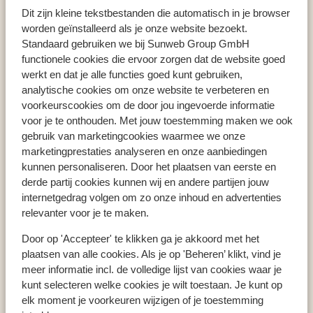
Kalamaki
Hotel Amaryllis
Dit zijn kleine tekstbestanden die automatisch in je browser
worden geïnstalleerd als je onze website bezoekt.
Standaard gebruiken we bij Sunweb Group GmbH
functionele cookies die ervoor zorgen dat de website goed
werkt en dat je alle functies goed kunt gebruiken,
Populaire landen
analytische cookies om onze website te verbeteren en
Spanje
voorkeurscookies om de door jou ingevoerde informatie
Griekenland
voor je te onthouden. Met jouw toestemming maken we ook
gebruik van marketingcookies waarmee we onze
Portugal
marketingprestaties analyseren en onze aanbiedingen
kunnen personaliseren. Door het plaatsen van eerste en
derde partij cookies kunnen wij en andere partijen jouw
Populaire regio's
internetgedrag volgen om zo onze inhoud en advertenties
Kreta
relevanter voor je te maken.
Gran Canaria
Door op 'Accepteer' te klikken ga je akkoord met het
Zakynthos
plaatsen van alle cookies. Als je op 'Beheren’ klikt, vind je
meer informatie incl. de volledige lijst van cookies waar je
kunt selecteren welke cookies je wilt toestaan. Je kunt op
Populaire bestemmingen
elk moment je voorkeuren wijzigen of je toestemming