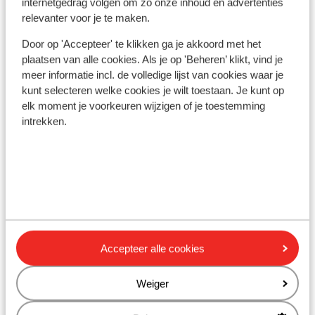
internetgedrag volgen om zo onze inhoud en advertenties
(Mini)supermarkt: 50 m
relevanter voor je te maken.
Restaurant: 30 m
Door op 'Accepteer' te klikken ga je akkoord met het
plaatsen van alle cookies. Als je op 'Beheren’ klikt, vind je
Ook interessant voor jou
meer informatie incl. de volledige lijst van cookies waar je
kunt selecteren welke cookies je wilt toestaan. Je kunt op
elk moment je voorkeuren wijzigen of je toestemming
intrekken.
Accepteer alle cookies
Weiger
Fantastisch
9.2
Isola Concept
Ap