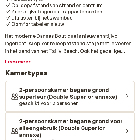
Op loopafstand van strand en centrum
Zeer stijlvol ingerichte appartementen
Uitrusten bij het zwembad
Comfortabel en nieuw
Het moderne Dannas Boutique is nieuw en stijlvol
ingericht. Al op korte loopafstand sta je met je voeten
in het zand van het Tsilivi Beach. Ook het gezellige
centrum van Tsilivi is prima aan te lopen, waar je vele
Lees meer
restaurantjes en barretjes aantreft. Bij het zwembad
Kamertypes
rust je lekker uit en is het heerlijk vertoeven op je
ligbedje. De kamers zijn tevens van alle gemakken
voorzien; mooi afgewerkte details én voorzien van een
2-persoonskamer begane grond
heerlijk balkon of terras. Het uitgebreide ontbijt wordt
superieur (Double Superior annexe)
geschikt voor 2 personen
geserveerd in het restaurant naast Dannas Boutique. In
dit gezellige restaurant, in Boutique stijl, is à la carte
lunchen en dineren ook mogelijk. Hier smul je van
2-persoonskamer begane grond voor
populaire gerechten en is de keuken fantastisch!
alleengebruik (Double Superior
annexe)