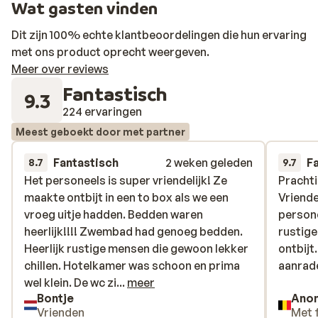
Wat gasten vinden
Dit zijn 100% echte klantbeoordelingen die hun ervaring
met ons product oprecht weergeven.
Meer over reviews
Fantastisch
9.3
224 ervaringen
Meest geboekt door met partner
Fantastisch
2 weken geleden
F
8.7
9.7
Het personeels is super vriendelijk! Ze
Het personeels is super vriendelijk! Ze
Prachti
Prachti
maakte ontbijt in een to box als we een
maakte ontbijt in een to box als we een
Vriende
Vriende
vroeg uitje hadden. Bedden waren
vroeg uitje hadden. Bedden waren
persone
persone
heerlijk!!!! Zwembad had genoeg bedden.
heerlijk!!!! Zwembad had genoeg bedden.
rustige
rustige
Heerlijk rustige mensen die gewoon lekker
Heerlijk rustige mensen die gewoon lekker
ontbijt
ontbijt
chillen. Hotelkamer was schoon en prima
chillen. Hotelkamer was schoon en prima
aanrade
aanrade
wel klein. De wc zit in de badkamer. Enige
wel klein. De wc zi...
meer
Bontje
Ano
minpunt was het ontbijt. Weinig keus, wel
Vrienden
Met 
alles vers. Stadje waren geen leuke winkels.