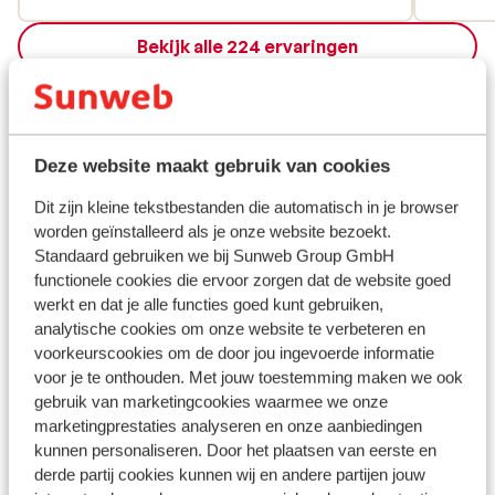
Alleen Engelse pubs, touristenwinkels en
Bekijk alle 224 ervaringen
restaurants. Strand op loopafstand met
leuke restaurantjes. Makkelijk bedjes te
Ligging
huren met parasol voor €25,- per dag.
Deze website maakt gebruik van cookies
Dit zijn kleine tekstbestanden die automatisch in je browser
Bekijk op kaart
worden geïnstalleerd als je onze website bezoekt.
Standaard gebruiken we bij Sunweb Group GmbH
functionele cookies die ervoor zorgen dat de website goed
werkt en dat je alle functies goed kunt gebruiken,
analytische cookies om onze website te verbeteren en
In de buurt
voorkeurscookies om de door jou ingevoerde informatie
Strand: 150 m
voor je te onthouden. Met jouw toestemming maken we ook
Centrum: 300 m
gebruik van marketingcookies waarmee we onze
Luchthaven: 9 km
marketingprestaties analyseren en onze aanbiedingen
Bushalte: 300 m
kunnen personaliseren. Door het plaatsen van eerste en
derde partij cookies kunnen wij en andere partijen jouw
Pinautomaat: 20 m