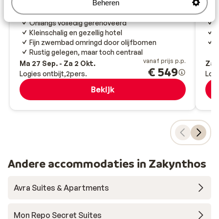
Beheren
Tsilivi
Zakynthos
Griekenland
Tsili
Onlangs volledig gerenoveerd
H
Kleinschalig en gezellig hotel
W
Fijn zwembad omringd door olijfbomen
H
Rustig gelegen, maar toch centraal
vanaf prijs p.p.
Ma 27 Sep. - Za 2 Okt.
Za 9
€ 549
Logies ontbijt
2
pers.
Logi
Bekijk
Andere accommodaties in Zakynthos
Avra Suites & Apartments
Mon Repo Secret Suites