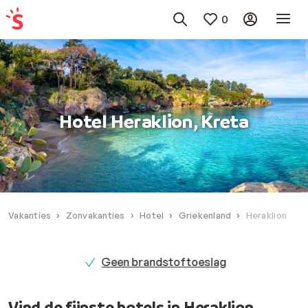
0
Hotel Heraklion, Kreta
Vakanties
Zonvakanties
Hotel
Griekenland
Heraklion
Geen brandstoftoeslag
Vind de fijnste hotels in Heraklion