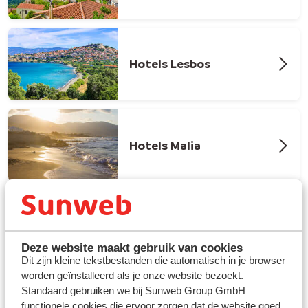
Hotels Lesbos
Hotels Malia
Deze website maakt gebruik van cookies
Dit zijn kleine tekstbestanden die automatisch in je browser
worden geïnstalleerd als je onze website bezoekt.
Standaard gebruiken we bij Sunweb Group GmbH
Kies een hotel in Heraklion dat bij je
functionele cookies die ervoor zorgen dat de website goed