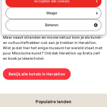
blog over
de leukste tips en bezienswaardigheden mag
Accepteer alle cookies
je écht niet mag missen tijdens een bezoek in Heraklion
.
Op ongeveer een half uur rijden vanaf je hotel in
Weiger
Heraklion ligt Potamos beach. Een heerlijk kleinschalig
strand met ligbedjes en parasols waar je tussen de
Beheren
locals geniet van het zonnetje, een ijsje of een typisch
Griekse pita gyros bij het eettentje aan de overkant.
Maar naast stranden en mooie natuur kom je als kunst-
en cultuurliefhebber ook aan je trekken in Heraklion.
Wist je dat hier het enige museum ter wereld staat met
puur Minoïsche kunst? Ontdek Heraklion op Kreta zelf
en boek je ideale hotel.
Bekijk alle hotels in Heraklion
Populaire landen