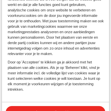
werkt en dat je alle functies goed kunt gebruiken,
past
analytische cookies om onze website te verbeteren en
voorkeurscookies om de door jou ingevoerde informatie
Iedereen heeft zo zijn eigen idee over wat een ideaal
voor je te onthouden. Met jouw toestemming maken we ook
hotel is tijdens een vakantie. Je reisgezelschap kan
gebruik van marketingcookies waarmee we onze
bepalend zijn welk hotel in Heraklion je kiest. Ga je voor
marketingprestaties analyseren en onze aanbiedingen
kindvriendelijkheid met zwemparadijzen en
kunnen personaliseren. Door het plaatsen van eerste en
entertainment? Of wil je juist op en top romantiek en de
derde partij cookies kunnen wij en andere partijen jouw
rust opzoeken in een adult only hotel? Welk type
internetgedrag volgen om zo onze inhoud en advertenties
vakantieganger je ook bent, in Heraklion hotels vinden
relevanter voor je te maken.
die aansluiten bij jouw wensen is eenvoudig door de
ruime keuze. Spontane vakantieplannen? Bekijk ook
Door op 'Accepteer' te klikken ga je akkoord met het
vooral onze
last minutes naar Kreta
.
plaatsen van alle cookies. Als je op 'Beheren’ klikt, vind je
meer informatie incl. de volledige lijst van cookies waar je
Vanuit Heraklion Kreta ontdekken
kunt selecteren welke cookies je wilt toestaan. Je kunt op
elk moment je voorkeuren wijzigen of je toestemming
Met zo’n 175.000 inwoners is Heraklion een belangrijke
intrekken.
stad op Kreta. In Heraklion je hotel boeken geeft je de
mogelijkheid om én de bruisende hoofdstad in te
duiken én vanuit hier de
rest van het eiland te
ontdekken
. Want Kreta is heel divers. Lees eens in onze