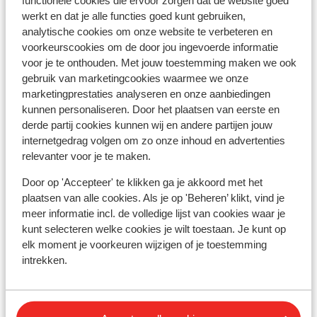
functionele cookies die ervoor zorgen dat de website goed
Centrum: 1 km
werkt en dat je alle functies goed kunt gebruiken,
Meer: 1 km
analytische cookies om onze website te verbeteren en
Rustig gelegen
voorkeurscookies om de door jou ingevoerde informatie
voor je te onthouden. Met jouw toestemming maken we ook
gebruik van marketingcookies waarmee we onze
Ook interessant voor jou
marketingprestaties analyseren en onze aanbiedingen
kunnen personaliseren. Door het plaatsen van eerste en
derde partij cookies kunnen wij en andere partijen jouw
internetgedrag volgen om zo onze inhoud en advertenties
relevanter voor je te maken.
Andere accommodaties in Gardameer
Door op 'Accepteer' te klikken ga je akkoord met het
plaatsen van alle cookies. Als je op 'Beheren’ klikt, vind je
All Inclusive Hotel Piccolo Paradiso
meer informatie incl. de volledige lijst van cookies waar je
kunt selecteren welke cookies je wilt toestaan. Je kunt op
elk moment je voorkeuren wijzigen of je toestemming
Hotel Bisesti
intrekken.
Park Hotel Casimiro