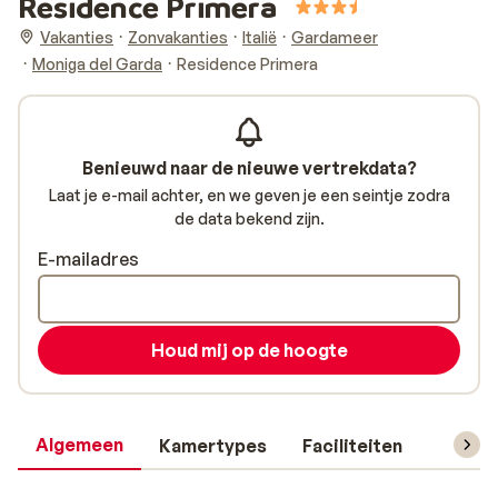
Residence Primera
Vakanties
Zonvakanties
Italië
Gardameer
Moniga del Garda
Residence Primera
Benieuwd naar de nieuwe vertrekdata?
Laat je e-mail achter, en we geven je een seintje zodra
de data bekend zijn.
E-mailadres
Houd mij op de hoogte
Algemeen
Kamertypes
Faciliteiten
Reisin