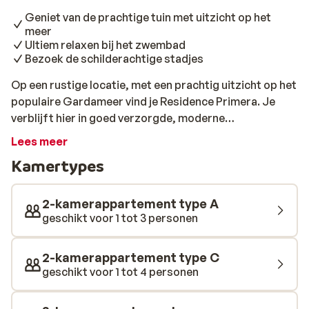
Geniet van de prachtige tuin met uitzicht op het
meer
Ultiem relaxen bij het zwembad
Bezoek de schilderachtige stadjes
Op een rustige locatie, met een prachtig uitzicht op het
populaire Gardameer vind je Residence Primera. Je
verblijft hier in goed verzorgde, moderne
appartementen met 1 of 2 slaapkamers, fijne keuken en
Lees meer
een balkon of terras met zitje. Residence Primera
Kamertypes
beschikt over een klein winkeltje, waar je terecht kunt
voor wat dagelijkse boodschappen en er is ook een
restaurants, waar je ’s avonds heerlijk kunt dineren.
2-kamerappartement type A
Daarnaast is er een prachtig zwembad met ligstoelen
geschikt voor 1 tot 3 personen
en zitzakken, waar je overdag kunt relaxen.
2-kamerappartement type C
geschikt voor 1 tot 4 personen