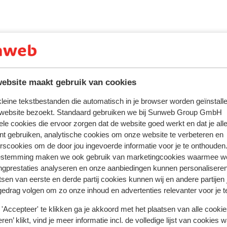
e vakantie en daarom is er een zwembad
6 is er zelfs een spetterend waterpark met
van mogen maken! Overdag wordt er door
s kun je ook nog eens genieten van een
l en daarvoor wordt gezorgd bij de bar van
staat er een buffet voor je klaar, heerlijk
 wat uit bij de snackbar, dat smaakt altijd
ebsite maakt gebruik van cookies
 kleine tekstbestanden die automatisch in je browser worden geïnstalle
 website bezoekt. Standaard gebruiken we bij Sunweb Group GmbH
ele cookies die ervoor zorgen dat de website goed werkt en dat je alle
nt gebruiken, analytische cookies om onze website te verbeteren en
rscookies om de door jou ingevoerde informatie voor je te onthouden
estemming maken we ook gebruik van marketingcookies waarmee w
oor deze accommodatie.
ngprestaties analyseren en onze aanbiedingen kunnen personalisere
tsen van eerste en derde partij cookies kunnen wij en andere partijen
gedrag volgen om zo onze inhoud en advertenties relevanter voor je 
'Accepteer' te klikken ga je akkoord met het plaatsen van alle cookies
ren’ klikt, vind je meer informatie incl. de volledige lijst van cookies w