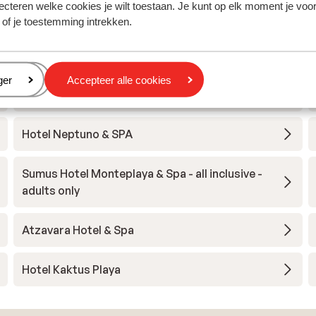
ecteren welke cookies je wilt toestaan. Je kunt op elk moment je voo
 of je toestemming intrekken.
va
eren
ger
Accepteer alle cookies
Hotel Melia Lloret de Mar
Hotel Neptuno & SPA
Sumus Hotel Monteplaya & Spa - all inclusive -
adults only
Atzavara Hotel & Spa
Hotel Kaktus Playa