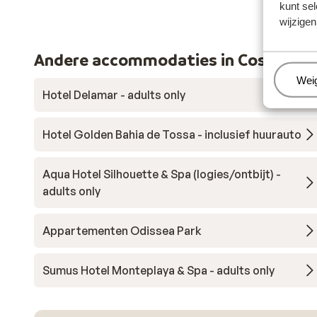
kunt sel
wijzigen
Andere accommodaties in Costa Bra
Beh
Wei
Hotel Delamar - adults only
Hotel Golden Bahia de Tossa - inclusief huurauto
Aqua Hotel Silhouette & Spa (logies/ontbijt) -
adults only
Appartementen Odissea Park
Sumus Hotel Monteplaya & Spa - adults only