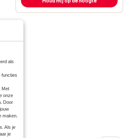
Houd mij op de hoogte
erd als
 functies
. Met
e onze
n. Door
 jouw
te maken.
. Als je
aar je