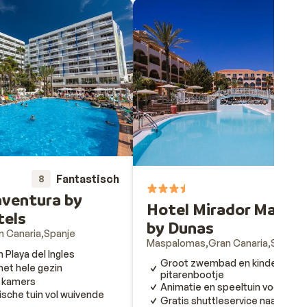
Fantastisch
8
7
ventura by
Hotel Mirador Maspa
tels
by Dunas
n Canaria
Spanje
Maspalomas
Gran Canaria
Spanje
n Playa del Ingles
Groot zwembad en kinderbad 
 het hele gezin
pitarenbootje
 kamers
Animatie en speeltuin voor kind
ische tuin vol wuivende
Gratis shuttleservice naar het s