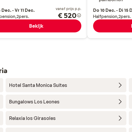
vanaf prijs p.p.
 Dec. - Vr 11 Dec.
Do 10 Dec. - Di 15 
€ 520
pension
2
pers.
Halfpension
2
pers.
Bekijk
ria
Hotel Santa Monica Suites
Bungalows Los Leones
Relaxia los Girasoles