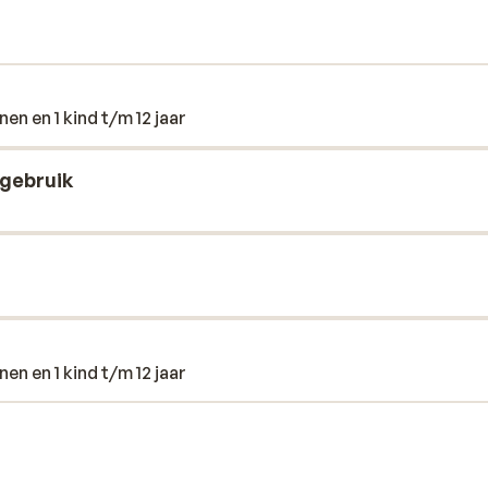
vendien diverse sportfaciliteiten. Dit
en en 1 kind t/m 12 jaar
gebruik
en en 1 kind t/m 12 jaar