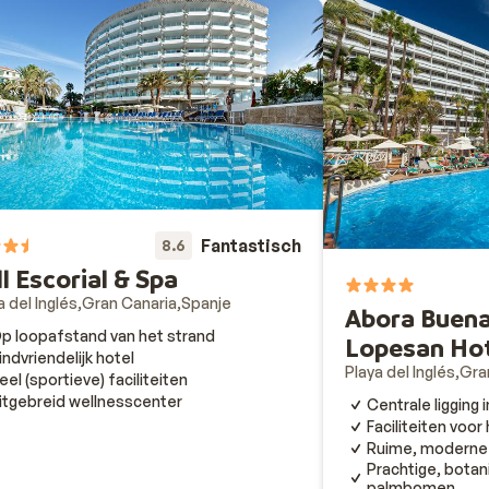
Fantastisch
8.6
ll Escorial & Spa
a del Inglés
Gran Canaria
Spanje
Abora Buena
p loopafstand van het strand
Lopesan Ho
indvriendelijk hotel
Playa del Inglés
Gra
eel (sportieve) faciliteiten
itgebreid wellnesscenter
Centrale ligging i
Faciliteiten voor
Ruime, moderne
Prachtige, botan
palmbomen