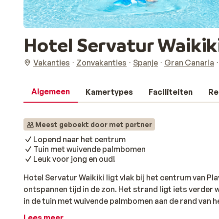
Hotel Servatur Waikik
Vakanties
Zonvakanties
Spanje
Gran Canaria
Algemeen
Kamertypes
Faciliteiten
Re
Meest geboekt door met partner
Lopend naar het centrum
Tuin met wuivende palmbomen
Leuk voor jong en oud!
Hotel Servatur Waikiki ligt vlak bij het centrum van Pla
ontspannen tijd in de zon. Het strand ligt iets verder 
in de tuin met wuivende palmbomen aan de rand van h
verfrissend drankje bij de bar. Voor kinderen is er ee
Lees meer