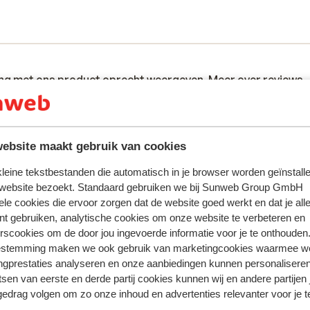
ring met ons product oprecht weergeven.
Meer over reviews
Meest geboekt door met p
ebsite maakt gebruik van cookies
eden
Ontevreden
7 jul.
1.3
ig
ig
Vores værelse var på 20 kvm til 4 mennesker. Vore
Vores værelse var på 20 kvm til 4 mennesker. Vore
 kleine tekstbestanden die automatisch in je browser worden geïnstalle
værelser lå lige ud til en meget larmende vej. Vi mål
værelser lå lige ud til en meget larmende vej. Vi mål
 website bezoekt. Standaard gebruiken we bij Sunweb Group GmbH
ele cookies die ervoor zorgen dat de website goed werkt en dat je alle
larmen til at være 70 dB kl. 22.30 om aftenen. Ingen
larmen til at være 70 dB kl. 22.30 om aftenen. Ingen
nt gebruiken, analytische cookies om onze website te verbeteren en
hjælp fra guiderne
hjælp fra guiderne
rscookies om de door jou ingevoerde informatie voor je te onthouden
Vertalen naar het Nederlands (NL)
estemming maken we ook gebruik van marketingcookies waarmee w
Mia Krogh
Met familie
ngprestaties analyseren en onze aanbiedingen kunnen personalisere
tsen van eerste en derde partij cookies kunnen wij en andere partijen
gedrag volgen om zo onze inhoud en advertenties relevanter voor je 