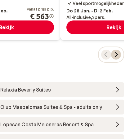
Veel sportmogelijkheden
vanaf prijs p.p.
va
Dec.
Do 28 Jan. - Di 2 Feb.
€ 563
All-inclusive
2
pers.
Bekijk
Bekijk
Relaxia Beverly Suites
Club Maspalomas Suites & Spa - adults only
Lopesan Costa Meloneras Resort & Spa