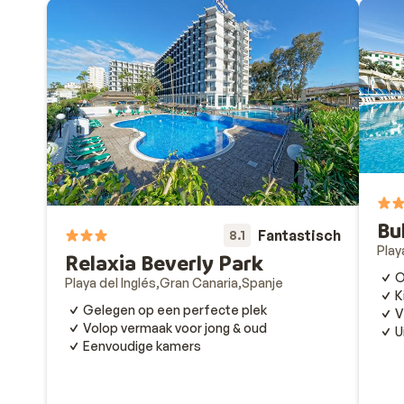
Bu
Fantastisch
8.1
Play
Relaxia Beverly Park
O
Playa del Inglés
Gran Canaria
Spanje
K
Gelegen op een perfecte plek
V
Volop vermaak voor jong & oud
U
Eenvoudige kamers