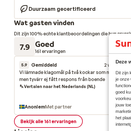
Duurzaam gecertificeerd
Wat gasten vinden
Dit zijn 100% echte klantbeoordelingen die hun erva
Goed
7.9
161 ervaringen
Deze w
Gemiddeld
2 weken gel
5.9
Vi lämnade klagomål på två kockar som misskött s
Vi lämnade klagomål på två kockar som misskött s
Dit zijn
men tyvärr ej fått respons från boende
men tyvärr ej fått respons från boende
je onze
function
Vertalen naar het Nederlands (NL)
goed ku
voorkeu
jouw to
Anoniem
Met partner
marketi
het plaa
Bekijk alle 161 ervaringen
internet