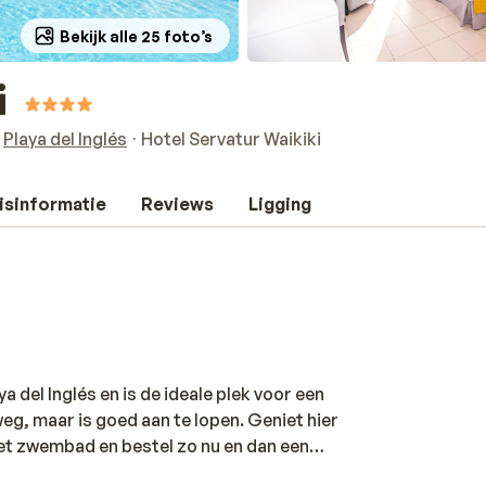
Bekijk alle 25 foto’s
i
Playa del Inglés
Hotel Servatur Waikiki
isinformatie
Reviews
Ligging
ya del Inglés en is de ideale plek voor een
weg, maar is goed aan te lopen. Geniet hier
et zwembad en bestel zo nu en dan een
n leuke splashpool en een leuke miniclub.