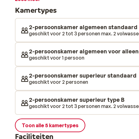
Voor volwassenen die niet stil kunnen zitten zijn er bo
Kamertypes
wordt een heerlijke vakantie!
2-persoonskamer algemeen standaard
geschikt voor 2 tot 3 personen max. 2 volwassen
2-persoonskamer algemeen voor alleen
geschikt voor 1 persoon
2-persoonskamer superieur standaard
geschikt voor 2 personen
2-persoonskamer superieur type B
geschikt voor 2 tot 3 personen max. 2 volwassen
Toon alle 5 kamertypes
Faciliteiten