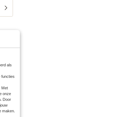
artner
 2026
s
s
erd als
te
te
 functies
. Met
e onze
n. Door
 jouw
te maken.