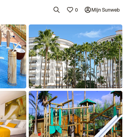
0
Mijn Sunweb