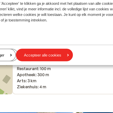
'Accepteer' te klikken ga je akkoord met het plaatsen van alle cookies
ren’ klikt, vind je meer informatie incl. de volledige lijst van cookies w
In de buurt
ecteren welke cookies je wilt toestaan. Je kunt op elk moment je voo
Strand: 900 m
 of je toestemming intrekken.
Centrum: 500 m
Barstreet: 200 m
Luchthaven: 35 km
Bushalte: 50 m
Pinautomaat: 50 m
eren
ger
Accepteer alle cookies
Winkels: 100 m
(Mini)supermarkt: 50 m
Restaurant: 100 m
Apotheek: 300 m
Arts: 3 km
Ziekenhuis: 4 m