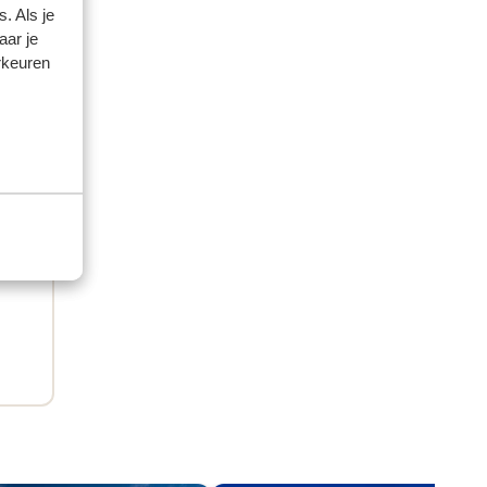
. Als je
aar je
rkeuren