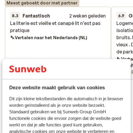
Meest geboekt door met partner
Fantastisch
2 weken geleden
G
8.3
6.9
La literie est vieille et canapé lit n’est pas
La literie est vieille et canapé lit n’est pas
Logeme
Logeme
pratique
pratique
isolati
isolati
bruits.
bruits.
Vertalen naar het Nederlands (NL)
vieux . 
vieux . 
de park
de park
Verta
Mickaël et Celine
Trin
Met familie
Met 
Bekijk alle 314 ervaringen
Deze website maakt gebruik van cookies
Ligging
Dit zijn kleine tekstbestanden die automatisch in je browser
worden geïnstalleerd als je onze website bezoekt.
Standaard gebruiken we bij Sunweb Group GmbH
functionele cookies die ervoor zorgen dat de website goed
werkt en dat je alle functies goed kunt gebruiken,
Bekijk op kaart
analytische cookies om onze website te verbeteren en