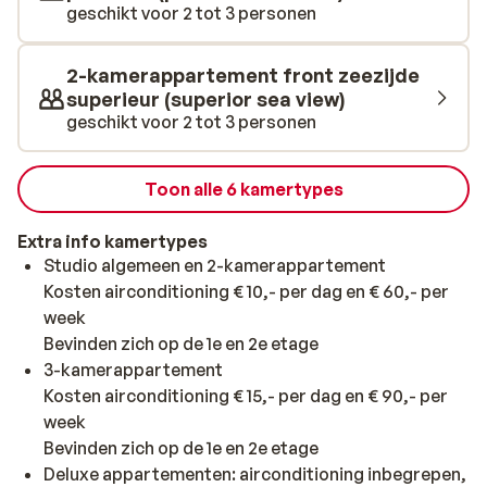
ook graag andere plaatsen van Gran Canaria
geschikt voor 2 tot 3 personen
ontdekken? Ga dan eens een dagje naar Puerto de
Mogan. Dit leuke vissersplaatsje kent een bijzondere
2-kamerappartement front zeezijde
haven. Vooral de terrasjes aan de haven zijn de moeite
superieur (superior sea view)
waard. Maar maak ook een wandeling door het dorp.
geschikt voor 2 tot 3 personen
Pittoreske huisjes in leuke nauwe straatjes, dat is nog
eens wat anders dan Puerto Rico!
Toon alle 6 kamertypes
Extra info kamertypes
Studio algemeen en 2-kamerappartement
Kosten airconditioning € 10,- per dag en € 60,- per
week
Bevinden zich op de 1e en 2e etage
3-kamerappartement
Kosten airconditioning € 15,- per dag en € 90,- per
week
Bevinden zich op de 1e en 2e etage
Deluxe appartementen: airconditioning inbegrepen,