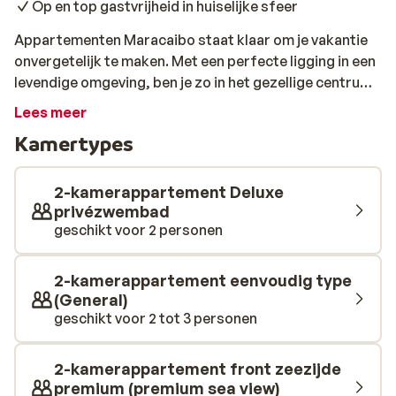
Op en top gastvrijheid in huiselijke sfeer
Appartementen Maracaibo staat klaar om je vakantie
onvergetelijk te maken. Met een perfecte ligging in een
levendige omgeving, ben je zo in het gezellige centrum
en op het heerlijke strand van Puerto Rico. De
Lees meer
appartementen zijn ruimtelijk ingedeeld en zorgen voor
Kamertypes
een optimale comfort. Daarnaast zijn de uitzichten
over zee zijn werkelijk prachtig. Ook zal het uiterst
gastvrije personeel je niet ontgaan, want al tientallen
2-kamerappartement Deluxe
jaren wordt Aparthotel Maracaibo gerund door de
privézwembad
geschikt voor 2 personen
uiterst gastvrije familie García Mendoza. Bij het
zwembad kun je heerlijk zonnen en relaxen met een
goed boek en een lekker drankje. Het prachtige uitzicht
2-kamerappartement eenvoudig type
op Puerto Rico maakt het plaatje compleet. Na zo’n
(General)
heerlijke dag kun je aanschuiven in het restaurant van
geschikt voor 2 tot 3 personen
Maracaibo. Hier kun je genieten van traditionele
gerechten die met verse producten uit de streek zijn
2-kamerappartement front zeezijde
bereid. Daarnaast is zo’n avond ook heel gezellig! Wil je
premium (premium sea view)