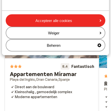
Accepteer alle cookies
Weiger
Beheren
Fantastisch
8.4
Appartementen Miramar
Playa del Inglés
Gran Canaria
Spanje
Re
Direct aan de boulevard
Play
Kleinschalig , gemoedelijk complex
R
Moderne appartementen
I
O