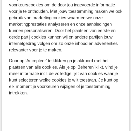
voorkeurscookies om de door jou ingevoerde informatie
voor je te onthouden. Met jouw toestemming maken we ook
gebruik van marketingcookies waarmee we onze
marketingprestaties analyseren en onze aanbiedingen
kunnen personaliseren. Door het plaatsen van eerste en
In de buurt
derde partij cookies kunnen wij en andere partijen jouw
Strand: 400 m
internetgedrag volgen om zo onze inhoud en advertenties
Centrum: 600 m
relevanter voor je te maken.
Luchthaven: 50 km
Bushalte: 200 m
Door op 'Accepteer' te klikken ga je akkoord met het
plaatsen van alle cookies. Als je op 'Beheren’ klikt, vind je
Afstand tot pinautomaat (binnen de
meer informatie incl. de volledige lijst van cookies waar je
accommodatie)
kunt selecteren welke cookies je wilt toestaan. Je kunt op
Winkels: 200 m
elk moment je voorkeuren wijzigen of je toestemming
(Mini)supermarkt: 30 m
intrekken.
Restaurant: 50 m
Rustig gelegen
Aan een licht hellende weg
Ook interessant voor jou