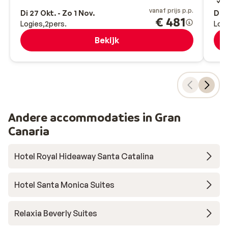
F
vanaf prijs p.p.
Di 27 Okt. - Zo 1 Nov.
Do 1
€ 481
Logies
2
pers.
Log
Bekijk
Andere accommodaties in Gran
Canaria
Hotel Royal Hideaway Santa Catalina
Hotel Santa Monica Suites
Relaxia Beverly Suites