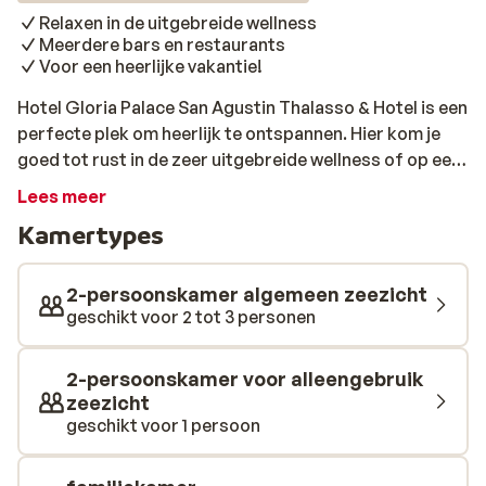
Relaxen in de uitgebreide wellness
Meerdere bars en restaurants
Voor een heerlijke vakantie!
Hotel Gloria Palace San Agustin Thalasso & Hotel is een
perfecte plek om heerlijk te ontspannen. Hier kom je
goed tot rust in de zeer uitgebreide wellness of op een
ligbedje aan één van de zwembaden. Ook voor kinderen
Lees meer
is dit een leuk adres en hou je van lekker eten? Er zijn
Kamertypes
meerdere restaurants om je smaakpapillen te
prikkelen. Tel daar de diverse bars bij op, waar je samen
kunt nippen van een drankje en de vakantie is helemaal
2-persoonskamer algemeen zeezicht
kompleet!
geschikt voor 2 tot 3 personen
2-persoonskamer voor alleengebruik
zeezicht
geschikt voor 1 persoon