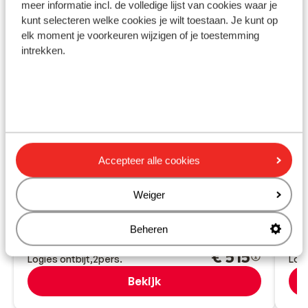
meer informatie incl. de volledige lijst van cookies waar je
kunt selecteren welke cookies je wilt toestaan. Je kunt op
elk moment je voorkeuren wijzigen of je toestemming
intrekken.
Fantastisch
8.3
Suites & Villas by Dunas
Se
Maspalomas
Gran Canaria
Spanje
Accepteer alle cookies
Pue
4 zwembaden en een leuke splashpool voor
S
kinderen
Weiger
Z
All inclusive mogelijk
V
Animatie voor jong en oud
Rustig gelegen nabij de duinen van Maspalomas
Beheren
vanaf prijs p.p.
Do 10 Dec. - Di 15 Dec.
Zo 6
€ 515
Logies ontbijt
2
pers.
Logi
Bekijk