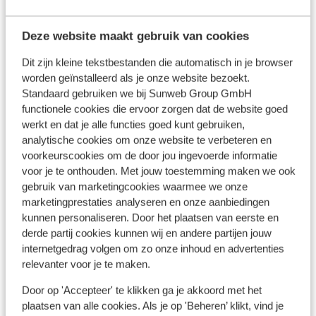
Deze website maakt gebruik van cookies
Bekijk op kaart
Dit zijn kleine tekstbestanden die automatisch in je browser
worden geïnstalleerd als je onze website bezoekt.
Standaard gebruiken we bij Sunweb Group GmbH
functionele cookies die ervoor zorgen dat de website goed
werkt en dat je alle functies goed kunt gebruiken,
In de buurt
analytische cookies om onze website te verbeteren en
Strand: 600 m
voorkeurscookies om de door jou ingevoerde informatie
Centrum: 500 m
voor je te onthouden. Met jouw toestemming maken we ook
Bushalte: 300 m
gebruik van marketingcookies waarmee we onze
marketingprestaties analyseren en onze aanbiedingen
kunnen personaliseren. Door het plaatsen van eerste en
Ook interessant voor jou
derde partij cookies kunnen wij en andere partijen jouw
internetgedrag volgen om zo onze inhoud en advertenties
relevanter voor je te maken.
Door op 'Accepteer' te klikken ga je akkoord met het
plaatsen van alle cookies. Als je op 'Beheren’ klikt, vind je