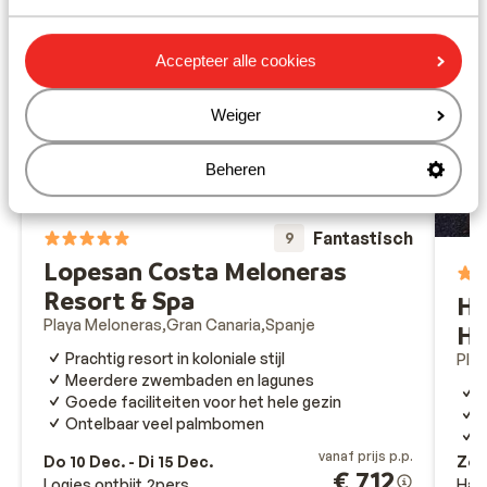
Accepteer alle cookies
Weiger
Beheren
Fantastisch
9
Lopesan Costa Meloneras
Resort & Spa
Ho
Playa Meloneras
Gran Canaria
Spanje
Ho
Prachtig resort in koloniale stijl
Pla
Meerdere zwembaden en lagunes
D
Goede faciliteiten voor het hele gezin
V
Ontelbaar veel palmbomen
C
vanaf prijs p.p.
Do 10 Dec. - Di 15 Dec.
Zo 6
€ 712
Logies ontbijt
2
pers.
Hal