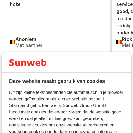
hotel
hotel
servic
servic
goed, s
goed, s
minder 
minder 
redelij
redelij
onder h
onder h
Anoniem
Rick
hing, d
Met partner
Met 
vond ik
onvrien
Bekijk alle 101 ervaringen
restau
vooruit
Ligging
autoris
Deze website maakt gebruik van cookies
3 minut
armer, 
Dit zijn kleine tekstbestanden die automatisch in je browser
worden geïnstalleerd als je onze website bezoekt.
Bekijk op kaart
Standaard gebruiken we bij Sunweb Group GmbH
functionele cookies die ervoor zorgen dat de website goed
werkt en dat je alle functies goed kunt gebruiken,
analytische cookies om onze website te verbeteren en
voorkeurscookies om de door jou ingevoerde informatie