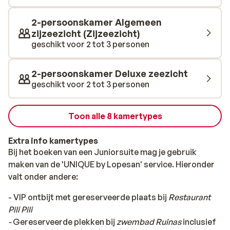
uitgestrekte golfbaan, perfect om even helemaal in het
moment te zijn. Hotel Lopesan Villa del Conde is
2-persoonskamer Algemeen
perfect als je op zoek bent naar een zonvakantie op
zijzeezicht (Zijzeezicht)
Gran Canaria in een comfortabele en luxe omgeving!
geschikt voor 2 tot 3 personen
2-persoonskamer Deluxe zeezicht
geschikt voor 2 tot 3 personen
Toon alle 8 kamertypes
Extra info kamertypes
Bij het boeken van een Juniorsuite mag je gebruik
maken van de 'UNIQUE by Lopesan' service. Hieronder
valt onder andere:
- VIP ontbijt met gereserveerde plaats bij
Restaurant
Pili Pili
-
Gereserveerde plekken bij
zwembad Ruinas
inclusief