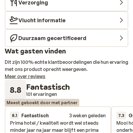
Verzorging
Vlucht informatie
Duurzaam gecertificeerd
Wat gasten vinden
Dit zijn 100% echte klantbeoordelingen die hun ervaring
met ons product oprecht weergeven.
Meer over reviews
Fantastisch
8.8
101 ervaringen
Meest geboekt door met partner
Fantastisch
3 weken geleden
G
8.1
7.3
Prima hotel / kwaliteit wordt wel steeds
Prima hotel / kwaliteit wordt wel steeds
Mooi ho
Mooi ho
minder jaar na jaar maar blijft een prima
minder jaar na jaar maar blijft een prima
onderh
onderh