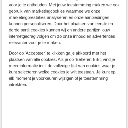
voor je te onthouden. Met jouw toestemming maken we ook
In de buurt
gebruik van marketingcookies waarmee we onze
Strand: 800 m
marketingprestaties analyseren en onze aanbiedingen
In het centrum
kunnen personaliseren. Door het plaatsen van eerste en
Centrum: 500 m
derde partij cookies kunnen wij en andere partijen jouw
Aan zee (geen strand)
internetgedrag volgen om zo onze inhoud en advertenties
Luchthaven: 40 km
relevanter voor je te maken.
Afstand tot bushalte circa 0,4 kilometer
Door op 'Accepteer' te klikken ga je akkoord met het
Winkels: 500 m
plaatsen van alle cookies. Als je op 'Beheren’ klikt, vind je
(Mini)supermarkt: 500 m
meer informatie incl. de volledige lijst van cookies waar je
Restaurant: 500 m
kunt selecteren welke cookies je wilt toestaan. Je kunt op
Afstand tot dichtstbijzijnde apotheek circa 0,4
elk moment je voorkeuren wijzigen of je toestemming
kilometer
intrekken.
Ook interessant voor jou