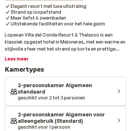
Elegant resort met luxe uitstraling
Strand op loopafstand
Maar liefst 6 zwembaden
Uitstekende faciliteiten voor het hele gezin
Lopesan Villa del Conde Resort & Thalasso is een
klassiek opgezet hotel in Meloneras, met een warme en
stijlvolle sfeer met het strand op korte en prettige
loopafstand. Hier geniet je van een vakantie in een zeer
Lees meer
comfortabele en elegante omgeving. Hier staat het
Kamertypes
gastvrije personeel altijd voor je klaar! Het resort is
ontworpen als een kleine stad met prachtige tuinen.
Het is geïnspireerd door één van de oudste kerken op
2-persoonskamer Algemeen
Gran Canaria. Lopesan Villa del Conde heeft een
standaard
geschikt voor 2 tot 3 personen
prachtige tuin met meerdere zwembaden, waarvan er
een aantal in de winter worden verwarmd. Er is ook een
wellnesscenter, waar je massages en
2-persoonskamer Algemeen voor
schoonheidsbehandelingen (tegen betaling) kunt
alleengebruik (Standard)
boeken. Op korte afstand van het hotel ligt een
geschikt voor 1 persoon