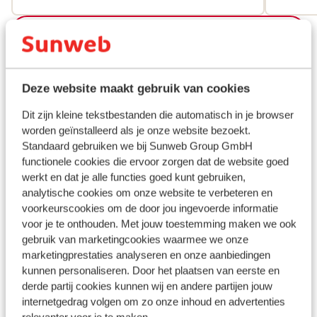
dessous
une poi
Bekijk alle 257 ervaringen
Disons 
ciel et
Ligging
souven
une ou 
Deze website maakt gebruik van cookies
L’hygiè
Dit zijn kleine tekstbestanden die automatisch in je browser
toilett
worden geïnstalleerd als je onze website bezoekt.
douteus
Bekijk op kaart
Standaard gebruiken we bij Sunweb Group GmbH
piscine
functionele cookies die ervoor zorgen dat de website goed
mérite 
werkt en dat je alle functies goed kunt gebruiken,
toujour
analytische cookies om onze website te verbeteren en
telleme
voorkeurscookies om de door jou ingevoerde informatie
gout ou
In de buurt
voor je te onthouden. Met jouw toestemming maken we ook
gobelet
Door boulevard gescheiden van het strand
gebruik van marketingcookies waarmee we onze
pour le
marketingprestaties analyseren en onze aanbiedingen
Strand: 20 m
kunnen personaliseren. Door het plaatsen van eerste en
vides, 
Afstand tot luchthaven circa 4,8 kilometer
derde partij cookies kunnen wij en andere partijen jouw
quinze 
Bushalte: 900 m
internetgedrag volgen om zo onze inhoud en advertenties
réserve
Winkels: 100 m