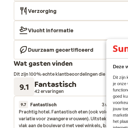
Verzorging
Vlucht informatie
Duurzaam gecertificeerd
Wat gasten vinden
Deze w
Dit zijn 100% echte klantbeoordelingen die hun erva
Dit zijn
Fantastisch
je onze
9.1
function
42 ervaringen
goed ku
voorkeu
Fantastisch
3 weken gel
9.7
jouw to
Prachtig hotel. Fantastisch eten (ook voldoende
Prachtig hotel. Fantastisch eten (ook voldoende
marketi
variatie voor zwangere vrouwen). Uitstekende liggi
variatie voor zwangere vrouwen). Uitstekende liggi
het plaa
vlak aan de boulevard met veel winkels, bars en
vlak aan de boulevard met veel winkels, bars en
internet