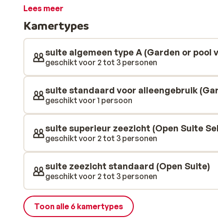
aan bij het levendige deel met bars, pubs en restaura
Lees meer
feestje in dit hotel. Er zijn twee grote zwembaden, 
Kamertypes
bodem. Ideaal als je met kleine kinderen op vakantie b
kinderbadje waar zij hun energie in kwijt kunnen. De su
en netjes ingericht. Heerlijk om hier in thuis te komen
suite algemeen type A (Garden or pool v
restaurant staat iedere dag een smakelijk buffet voo
geschikt voor 2 tot 3 personen
voor wat entertainment in de vorm van live muziek.
suite standaard voor alleengebruik (Gar
geschikt voor 1 persoon
suite superieur zeezicht (Open Suite Se
geschikt voor 2 tot 3 personen
suite zeezicht standaard (Open Suite)
geschikt voor 2 tot 3 personen
Toon alle 6 kamertypes