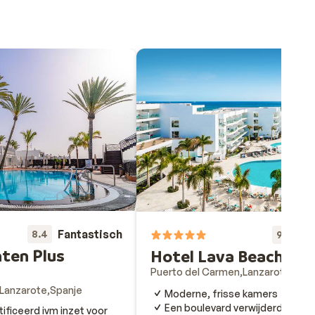
Fantastisch
8.4
Fa
9.2
ten Plus
Hotel Lava Beach
Puerto del Carmen
Lanzarote
Span
Lanzarote
Spanje
Moderne, frisse kamers
Een boulevard verwijderd van he
ificeerd ivm inzet voor