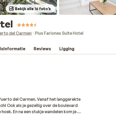
Bekijk alle 16 foto’s
tel
erto del Carmen
Plus Fariones Suite Hotel
isinformatie
Reviews
Ligging
n Puerto del Carmen. Vanaf het langgerekte
ch! Ook als je gezellig over de boulevard
e hoek. En na een stukje wandelen kom je al