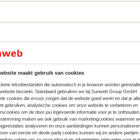
ebsite maakt gebruik van cookies
ring met ons product oprecht weergeven.
Meer over reviews
 kleine tekstbestanden die automatisch in je browser worden geïnstalle
 website bezoekt. Standaard gebruiken we bij Sunweb Group GmbH
ele cookies die ervoor zorgen dat de website goed werkt en dat je alle
Meest geboekt door met p
nt gebruiken, analytische cookies om onze website te verbeteren en
rscookies om de door jou ingevoerde informatie voor je te onthouden
eden
Fantastisch
30 mei 
10
estemming maken we ook gebruik van marketingcookies waarmee w
PLUS FARIONES SUITE HOTEL is zeker een aanrade
PLUS FARIONES SUITE HOTEL is zeker een aanrade
ngprestaties analyseren en onze aanbiedingen kunnen personalisere
ng,
ng,
Het hotel heeft alles wat je nodig hebt, de kamer m
Het hotel heeft alles wat je nodig hebt, de kamer m
tsen van eerste en derde partij cookies kunnen wij en andere partijen
zeezicht was super, de ligging is perfect en het et
zeezicht was super, de ligging is perfect en het et
gedrag volgen om zo onze inhoud en advertenties relevanter voor je 