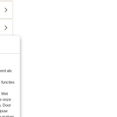
erd als
 functies
artner
. Met
2026
e onze
r.
r.
n. Door
et
et
 jouw
en
en
te maken.