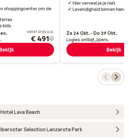
Hier verveel je je niet
 en shoppingcenter om de
Levendigheid binnen handberei
 terras
e kids
vanaf prijs p.p.
va
Dec.
Za 24 Okt. - Do 29 Okt.
€ 491
.
Logies ontbijt
2
pers.
Bekijk
Bekijk
Hotel Lava Beach
Iberostar Selection Lanzarote Park