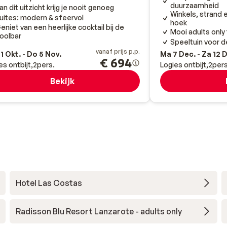
duurzaamheid
an dit uitzicht krijg je nooit genoeg
Winkels, strand
uites: modern & sfeervol
hoek
eniet van een heerlijke cocktail bij de
Mooi adults only
oolbar
Speeltuin voor d
vanaf prijs p.p.
1 Okt. - Do 5 Nov.
Ma 7 Dec. - Za 12 
€ 694
es ontbijt
2
pers.
Logies ontbijt
2
pers
Bekijk
Hotel Las Costas
Radisson Blu Resort Lanzarote - adults only