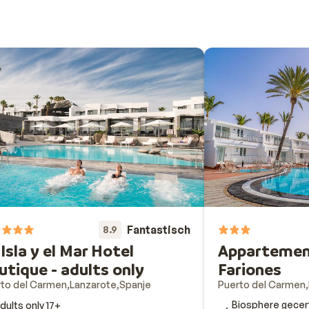
Fantastisch
8.9
 Isla y el Mar Hotel
Appartemen
utique - adults only
Fariones
to del Carmen
Lanzarote
Spanje
Puerto del Carmen
Biosphere gecert
dults only 17+