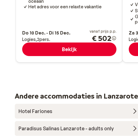
oceaan
V
Het adres voor een relaxte vakantie
S
G
p
vanaf prijs p.p.
Do 10 Dec. - Di 15 Dec.
Za 3
€ 502
Logies
2
pers.
Logi
Bekijk
Andere accommodaties in Lanzarote
Hotel Fariones
Paradisus Salinas Lanzarote - adults only