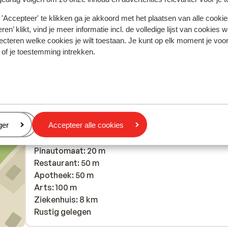
ein
ein
was heel lekker. Iedereen was ook heel behulpzaam
was heel lekker. Iedereen was ook heel behulpzaam
'Accepteer' te klikken ga je akkoord met het plaatsen van alle cookies
..
vriendelijk. Er is geen animatie maar voor ons was 
vriendelijk. Er is geen animatie maar voor on...
meer
ren’ klikt, vind je meer informatie incl. de volledige lijst van cookies w
een pluspunt.
ecteren welke cookies je wilt toestaan. Je kunt op elk moment je voo
M.V.
Met partner
erd
 of je toestemming intrekken.
In de buurt
eren
ger
Accepteer alle cookies
Luchthaven: 8 km
Bushalte: 20 m
Pinautomaat: 20 m
Restaurant: 50 m
Apotheek: 50 m
Arts: 100 m
Ziekenhuis: 8 km
Rustig gelegen