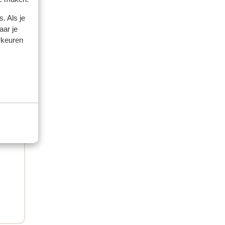
 en
 en
. Als je
dat
aar je
rkeuren