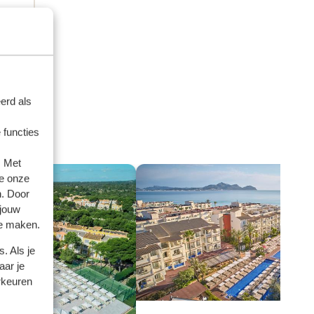
amer
amer
.
gen.
erd als
 functies
. Met
e onze
n. Door
 jouw
te maken.
. Als je
aar je
rkeuren