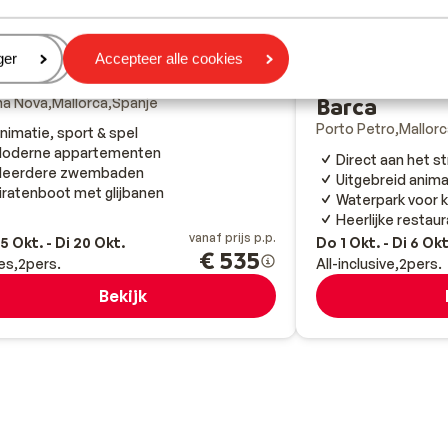
Fantastisch
8.4
eren
ger
Accepteer alle cookies
Iberostar W
firo Palmanova & Spa
Barca
ma Nova
Mallorca
Spanje
Porto Petro
Mallorc
nimatie, sport & spel
oderne appartementen
Direct aan het s
eerdere zwembaden
Uitgebreid anim
iratenboot met glijbanen
Waterpark voor 
Heerlijke restau
vanaf prijs p.p.
5 Okt. - Di 20 Okt.
Do 1 Okt. - Di 6 Okt
€ 535
es
2
pers.
All-inclusive
2
pers.
Bekijk