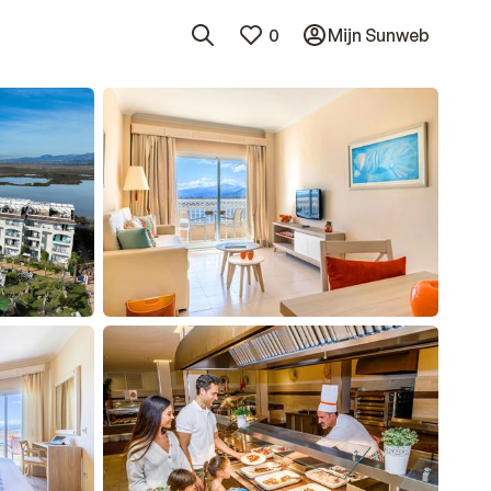
0
Mijn Sunweb