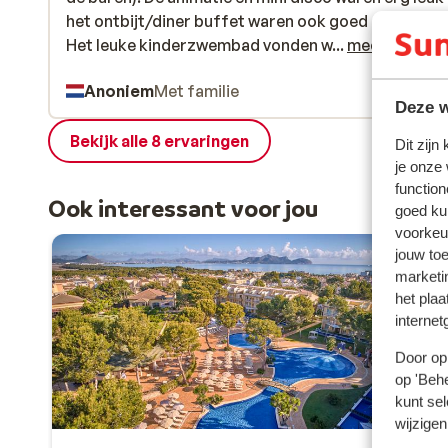
het ontbijt/diner buffet waren ook goed en uitgebr
het ontbijt/diner buffet waren ook goed en uitgebr
Het leuke kinderzwembad vonden wij in september
Het leuke kinderzwembad vonden w...
meer
echt te koud voor onze baby helaas maar het grote
Anoniem
Met familie
was ook fijn en ondiep. Locatie ook top op loopafs
Deze w
van het strand! Helaas heeft playa de Muro geen
boulevard en zijn er veel muggen door het
Bekijk alle 8 ervaringen
Dit zijn
aangrenzende natuurgebied
je onze
function
Ook interessant voor jou
goed ku
voorkeu
jouw to
marketi
het plaa
internet
Door op 
op 'Behe
kunt sel
wijzigen