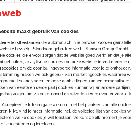
eid.
eid.
ligbedjes door de 30 min regel, echt top. Goede k
ligbedjes door de 30 min regel, echt top. Goede k
met een lekker bed. Als we dan toch iets moeten
met een lekker bed. Als we dan toch iets moeten z..
 bad
zeggen dat had de airco op de kamer kouder gemo
meer
Lin
Met familie
tand
ebsite maakt gebruik van cookies
 kleine tekstbestanden die automatisch in je browser worden geïnstalle
 website bezoekt. Standaard gebruiken we bij Sunweb Group GmbH
ele cookies die ervoor zorgen dat de website goed werkt en dat je alle
nt gebruiken, analytische cookies om onze website te verbeteren en
rscookies om de door jou ingevoerde informatie voor je te onthouden
estemming maken we ook gebruik van marketingcookies waarmee w
ngprestaties analyseren en onze aanbiedingen kunnen personalisere
tsen van eerste en derde partij cookies kunnen wij en andere partijen
gedrag volgen om zo onze inhoud en advertenties relevanter voor je 
'Accepteer' te klikken ga je akkoord met het plaatsen van alle cookies
ren’ klikt, vind je meer informatie incl. de volledige lijst van cookies w
ecteren welke cookies je wilt toestaan. Je kunt op elk moment je voo
 of je toestemming intrekken.