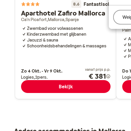
Fantastisch
8.6
Aparthotel Zafiro Mallorca
Beh
Wei
Ca'n Picafort
Mallorca
Spanje
Za
Zwembad voor volwassenen
Pal
Kinderzwembad met glijbanen
A
Jacuzzi & sauna
M
Schoonheidsbehandelingen & massages
M
P
vanaf prijs p.p.
Zo 4 Okt. - Vr 9 Okt.
Do 1
€ 381
Logies
2
pers.
Logi
Bekijk
Andere accommodaties in Mallorca