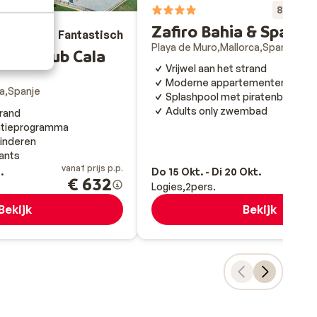
Fa
8.4
Zafiro Bahia & Spa
Fantastisch
8.2
Playa de Muro
Mallorca
Spanje
aves Club Cala
Vrijwel aan het strand
Moderne appartementen
a
Spanje
Splashpool met piratenboot
Adults only zwembad
trand
atieprogramma
kinderen
rants
vanaf prijs p.p.
va
.
Do 15 Okt. - Di 20 Okt.
€ 632
Logies
2
pers.
Bekijk
Bekijk