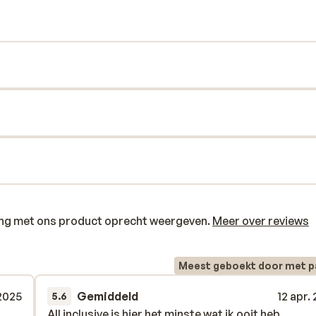
-time sta je in het gezellige centrum van
 een leuk terrasje uit en geniet van een
ring met ons product oprecht weergeven.
Meer over reviews
Meest geboekt door met p
2025
Gemiddeld
12 apr.
5.6
All inclusive is hier het minste wat ik ooit heb
All inclusive is hier het minste wat ik ooit heb