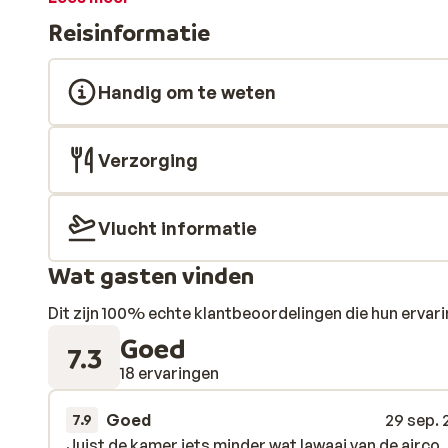
liggen! Heb je zin om er eens op uit te gaan? Binnen no
Reisinformatie
Playa de las Américas. Slenter over de boulevard, zoek
lekker hapje en drankje.
Handig om te weten
Verzorging
Vlucht informatie
Wat gasten vinden
Dit zijn 100% echte klantbeoordelingen die hun erva
Goed
7.3
18 ervaringen
Goed
29 sep. 
7.9
Juist de kamer iets minder wat lawaai van de airco
Juist de kamer iets minder wat lawaai van de airco