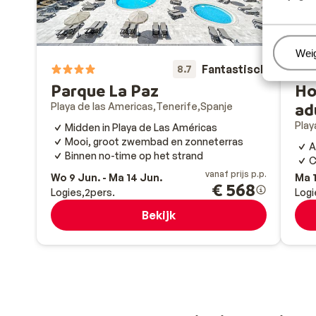
Beh
Wei
Fantastisch
8.7
Parque La Paz
Ho
ad
Playa de las Americas
Tenerife
Spanje
Play
Midden in Playa de Las Américas
Mooi, groot zwembad en zonneterras
A
Binnen no-time op het strand
C
vanaf prijs p.p.
Wo 9 Jun. - Ma 14 Jun.
Ma 1
€ 568
Logies
2
pers.
Logi
Bekijk