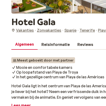
Hotel Gala
Vakanties
Zonvakanties
Spanje
Tenerife
Play
Algemeen
Reisinformatie
Reviews
Meest geboekt door met partner
Mooie en comfortabele kamers
Op loopafstand van Playa de Troya
In het gezellige centrum van Playa de las Américas
Hotel Gala ligt in het centrum van Playa de las Americas
je liever bij het hotel? Neem een verfrissende duik in
vermaken bij de animatie. En geniet vervolgens van een 
fantastisch: je kijkt uit op de Atlantische Oceaan en i
Lees meer