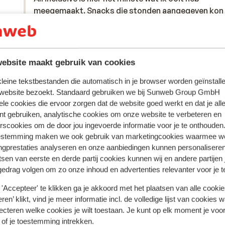
meegemaakt. Snacks die stonden aangegeven kon 
meegemaakt. Snacks die stonden aangegeven kon 
nergens pakken die moest je bestellen aan de bar 
nergens pakken die moest je bestellen aan de bar 
alles was te veel moeite. Ze werken daar niet met
alles was te veel moeite. Ze werken daar niet met
polsbandjes omdat helft niet all inclusief was. Dus
polsbandjes omdat helft niet all inclusief was. Dus
iedere keer je hotelcard laten scannen. Ook met
ied...
meer
ebsite maakt gebruik van cookies
Nancy
Met partner
drinken bestellen. Heb je late vlucht terug dan is he
 kleine tekstbestanden die automatisch in je browser worden geïnstalle
vanaf 12 uur jammer dan en mag je alles betalen. Ete
 website bezoekt. Standaard gebruiken we bij Sunweb Group GmbH
jammergenoeg niet goed! Als je na een uur van ope
ele cookies die ervoor zorgen dat de website goed werkt en dat je alle
binnen komt in de eetzaal is het een grote puinhoo
nt gebruiken, analytische cookies om onze website te verbeteren en
de grond en aan het buffet. Slecht bijhouden van
rscookies om de door jou ingevoerde informatie voor je te onthouden
gerechten en veel is gewoon al op. Ligging is oke m
estemming maken we ook gebruik van marketingcookies waarmee w
dan zou ik volgende keer net iets meer uitgeven om
ngprestaties analyseren en onze aanbiedingen kunnen personalisere
beter aan de boulevard te liggen. Entertainment is
tsen van eerste en derde partij cookies kunnen wij en andere partijen
daarentegen wel goed!
gedrag volgen om zo onze inhoud en advertenties relevanter voor je 
'Accepteer' te klikken ga je akkoord met het plaatsen van alle cookies
ren’ klikt, vind je meer informatie incl. de volledige lijst van cookies w
ecteren welke cookies je wilt toestaan. Je kunt op elk moment je voo
 of je toestemming intrekken.