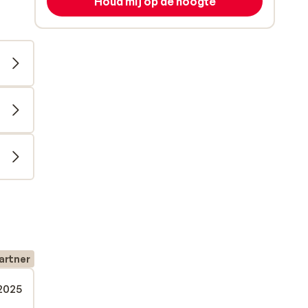
Houd mij op de hoogte
artner
 2025