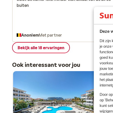
buiten
buiten
Deze w
Anoniem
Met partner
Dit zijn
je onze
Bekijk alle 18 ervaringen
function
goed ku
voorkeu
Ook interessant voor jou
jouw to
marketi
het plaa
internet
Door op 
op 'Behe
kunt sel
wijzigen