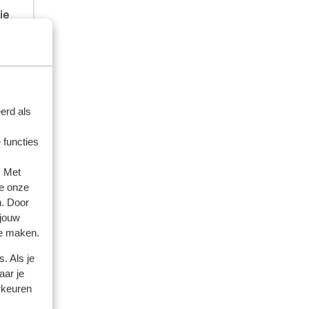
je
je
en
en
t
erd als
n is
ning
 functies
p op
. Met
aar
e onze
n. Door
 jouw
te maken.
. Als je
aar je
rkeuren