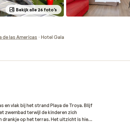
Bekijk alle 26 foto’s
a de las Americas
Hotel Gala
 en vlak bij het strand Playa de Troya. Blijf
 het zwembad terwijl de kinderen zich
drankje op het terras. Het uitzicht is hier
n de verte zie je het eiland La Gomera