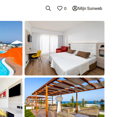
0
Mijn Sunweb