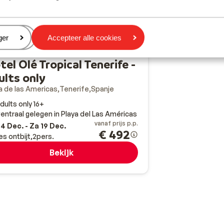
eren
ger
Accepteer alle cookies
Fantastisch
8.2
tel Olé Tropical Tenerife -
ults only
a de las Americas
Tenerife
Spanje
dults only 16+
entraal gelegen in Playa del Las Américas
vanaf prijs p.p.
4 Dec. - Za 19 Dec.
€ 492
es ontbijt
2
pers.
Bekijk