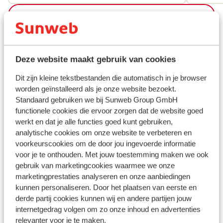
Bekijk alle 71 ervaringen
Ook interessant voor jou
Deze website maakt gebruik van cookies
Dit zijn kleine tekstbestanden die automatisch in je browser
worden geïnstalleerd als je onze website bezoekt.
Standaard gebruiken we bij Sunweb Group GmbH
Andere accommodaties in Turkse
functionele cookies die ervoor zorgen dat de website goed
Rivièra
werkt en dat je alle functies goed kunt gebruiken,
analytische cookies om onze website te verbeteren en
voorkeurscookies om de door jou ingevoerde informatie
Mardan Palace
voor je te onthouden. Met jouw toestemming maken we ook
gebruik van marketingcookies waarmee we onze
Hotel Voyage Sorgun
marketingprestaties analyseren en onze aanbiedingen
kunnen personaliseren. Door het plaatsen van eerste en
derde partij cookies kunnen wij en andere partijen jouw
Hotel Seaden Quality Resort & Spa
internetgedrag volgen om zo onze inhoud en advertenties
relevanter voor je te maken.