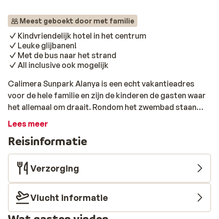
Meest geboekt door met familie
Kindvriendelijk hotel in het centrum
Leuke glijbanen!
Met de bus naar het strand
All inclusive ook mogelijk
Calimera Sunpark Alanya is een echt vakantieadres
voor de hele familie en zijn de kinderen de gasten waar
het allemaal om draait. Rondom het zwembad staan
ligbedjes om te genieten van een zonnige dag en
Lees meer
beleeft iedereen een fijne tijd. Terwijl de kinderen zich
Reisinformatie
vermaken in het zwembad met glijbanen, heb jij even
wat tijd voor jezelf. In de poolbar kun je een drankje
bestellen en even op je gemak een tijdschrift lezen,
Verzorging
ideaal! Naar het prachtige Cleopatra Beach is het niet
ver lopen en je bent er zo, maar je kunt ook de
Vlucht informatie
shuttlebus (gratis) nemen. Leuk om schelpen te
zoeken, zandkastelen te bouwen en een duik te nemen
Wat gasten vinden