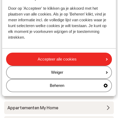
Hotel Elysee Rive
Door op 'Accepteer' te klikken ga je akkoord met het
plaatsen van alle cookies. Als je op 'Beheren’ klikt, vind je
Hotel Xanadu Resort
meer informatie incl. de volledige lijst van cookies waar je
kunt selecteren welke cookies je wilt toestaan. Je kunt op
elk moment je voorkeuren wijzigen of je toestemming
Hotel Quattro Beach & Spa
intrekken.
Hotel Gural Premier Belek
Accepteer alle cookies
Hotel Panorama
Weiger
Hotel Delphin Be Grand Resort Lara
Beheren
Hotel Side Zeugma & Spa
Appartementen My Home