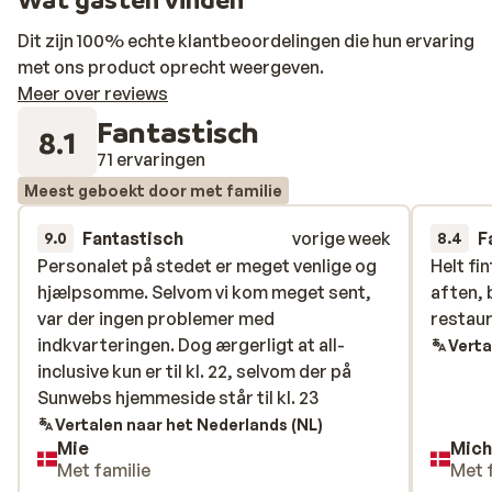
in het prachtige zeewater en ook hier staan de
ligbedjes weer voor je klaar. Geniet!
Dit zijn 100% echte klantbeoordelingen die hun ervaring
met ons product oprecht weergeven.
Meer over reviews
Fantastisch
8.1
71 ervaringen
Meest geboekt door met familie
Fantastisch
vorige week
F
9.0
8.4
Personalet på stedet er meget venlige og
Personalet på stedet er meget venlige og
Helt fi
Helt fi
hjælpsomme. Selvom vi kom meget sent,
hjælpsomme. Selvom vi kom meget sent,
aften, b
aften, b
var der ingen problemer med
var der ingen problemer med
restaur
restaur
indkvarteringen. Dog ærgerligt at all-
indkvarteringen. Dog ærgerligt at all-
Verta
inclusive kun er til kl. 22, selvom der på
inclusive kun er til kl. 22, selvom der på
Sunwebs hjemmeside står til kl. 23
Sunwebs hjemmeside står til kl. 23
Vertalen naar het Nederlands (NL)
Mie
Mich
Met familie
Met 